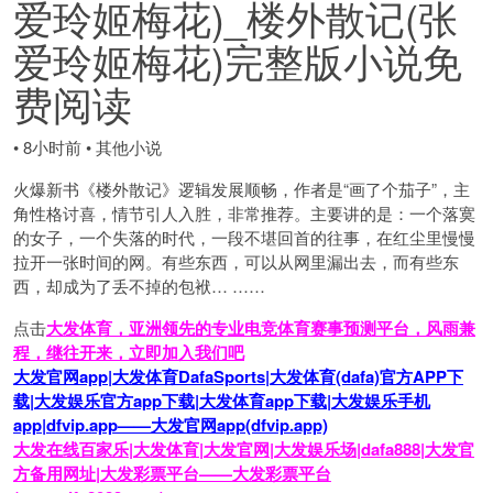
爱玲姬梅花)_楼外散记(张
爱玲姬梅花)完整版小说免
费阅读
•
8小时前
•
其他小说
火爆新书《楼外散记》逻辑发展顺畅，作者是“画了个茄子”，主
角性格讨喜，情节引人入胜，非常推荐。主要讲的是：​一个落寞
的女子，一个失落的时代，一段不堪回首的往事，在红尘里慢慢
拉开一张时间的网。有些东西，可以从网里漏出去，而有些东
西，却成为了丢不掉的包袱… ……
点击
大发体育，亚洲领先的专业电竞体育赛事预测平台，风雨兼
程，继往开来，立即加入我们吧
大发官网app|大发体育DafaSports|大发体育(dafa)官方APP下
载|大发娱乐官方app下载|大发体育app下载|大发娱乐手机
app|dfvip.app——大发官网app(dfvip.app)
大发在线百家乐|大发体育|大发官网|大发娱乐场|dafa888|大发官
方备用网址|大发彩票平台——大发彩票平台