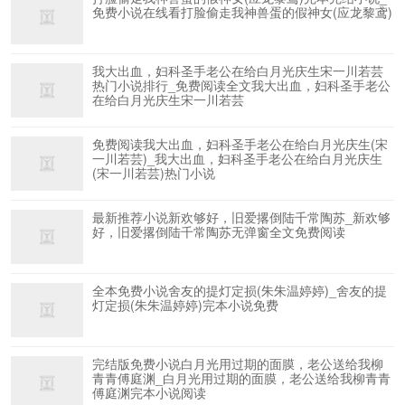
免费小说在线看打脸偷走我神兽蛋的假神女(应龙黎鸢)
我大出血，妇科圣手老公在给白月光庆生宋一川若芸
热门小说排行_免费阅读全文我大出血，妇科圣手老公
在给白月光庆生宋一川若芸
免费阅读我大出血，妇科圣手老公在给白月光庆生(宋
一川若芸)_我大出血，妇科圣手老公在给白月光庆生
(宋一川若芸)热门小说
最新推荐小说新欢够好，旧爱撂倒陆千常陶苏_新欢够
好，旧爱撂倒陆千常陶苏无弹窗全文免费阅读
全本免费小说舍友的提灯定损(朱朱温婷婷)_舍友的提
灯定损(朱朱温婷婷)完本小说免费
完结版免费小说白月光用过期的面膜，老公送给我柳
青青傅庭渊_白月光用过期的面膜，老公送给我柳青青
傅庭渊完本小说阅读