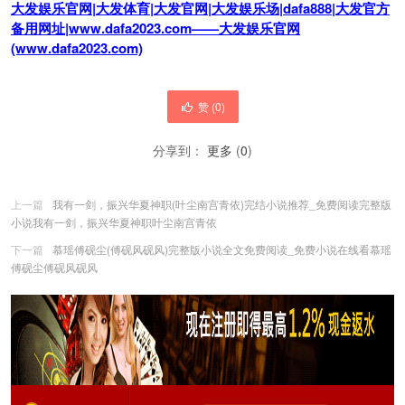
大发娱乐官网|大发体育|大发官网|大发娱乐场|dafa888|大发官方
备用网址|www.dafa2023.com——大发娱乐官网
(www.dafa2023.com)
赞 (
0
)
分享到：
更多
(
0
)
上一篇
我有一剑，振兴华夏神职(叶尘南宫青依)完结小说推荐_免费阅读完整版
小说我有一剑，振兴华夏神职叶尘南宫青依
下一篇
慕瑶傅砚尘(傅砚风砚风)完整版小说全文免费阅读_免费小说在线看慕瑶
傅砚尘傅砚风砚风