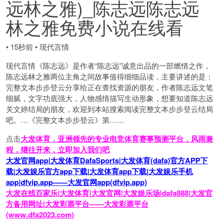
远林之雅)_陈志远陈志远
林之雅免费小说在线看
•
15秒前
•
现代言情
现代言情《陈志远》是作者“陈志远”诚意出品的一部燃情之作，
陈志远林之雅两位主角之间故事值得细细品读，主要讲述的是：
完整文本步步登云分享给正在查找资源的朋友，作者陈志远文笔
细腻，文字功底强大，人物感情描写生动形象，想要知道陈志远
关文婷结局的朋友，欢迎到本站搜索阅读完整文本步步登云结局
吧。…《完整文本步步登云》第……
点击
大发体育，亚洲领先的专业电竞体育赛事预测平台，风雨兼
程，继往开来，立即加入我们吧
大发官网app|大发体育DafaSports|大发体育(dafa)官方APP下
载|大发娱乐官方app下载|大发体育app下载|大发娱乐手机
app|dfvip.app——大发官网app(dfvip.app)
大发在线百家乐|大发体育|大发官网|大发娱乐场|dafa888|大发官
方备用网址|大发彩票平台——大发彩票平台
(www.dfa2023.com)