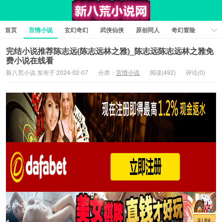
首页
言情小说
玄幻奇幻
武侠仙侠
原创同人
奇幻冒险
女性向小说
女生同人
情色工口
推理悬疑
日系小说
完结小说推荐陈志远(陈志远林之雅)_陈志远陈志远林之雅免
费小说在线看
军事历史
短篇小说
科幻未来
经典文学
耽美小说
新八荒小说 发布于 2024-02-07
分类：
言情小说
阅读(492)
评论(0)