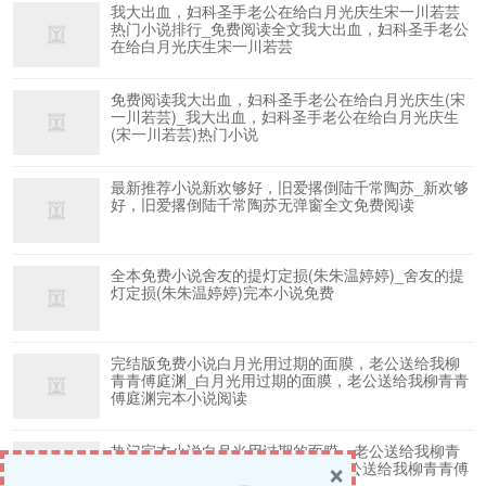
我大出血，妇科圣手老公在给白月光庆生宋一川若芸
热门小说排行_免费阅读全文我大出血，妇科圣手老公
在给白月光庆生宋一川若芸
免费阅读我大出血，妇科圣手老公在给白月光庆生(宋
一川若芸)_我大出血，妇科圣手老公在给白月光庆生
(宋一川若芸)热门小说
最新推荐小说新欢够好，旧爱撂倒陆千常陶苏_新欢够
好，旧爱撂倒陆千常陶苏无弹窗全文免费阅读
全本免费小说舍友的提灯定损(朱朱温婷婷)_舍友的提
灯定损(朱朱温婷婷)完本小说免费
完结版免费小说白月光用过期的面膜，老公送给我柳
青青傅庭渊_白月光用过期的面膜，老公送给我柳青青
傅庭渊完本小说阅读
热门完本小说白月光用过期的面膜，老公送给我柳青
×
青傅庭渊_白月光用过期的面膜，老公送给我柳青青傅
庭渊免费小说完结版