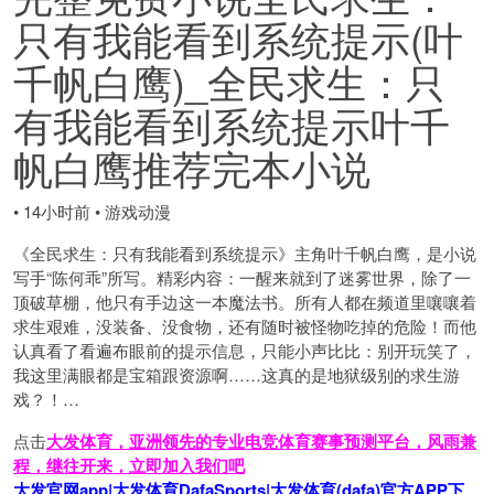
只有我能看到系统提示(叶
千帆白鹰)_全民求生：只
有我能看到系统提示叶千
帆白鹰推荐完本小说
•
14小时前
•
游戏动漫
《全民求生：只有我能看到系统提示》主角叶千帆白鹰，是小说
写手“陈何乖”所写。精彩内容：一醒来就到了迷雾世界，除了一
顶破草棚，他只有手边这一本魔法书。所有人都在频道里嚷嚷着
求生艰难，没装备、没食物，还有随时被怪物吃掉的危险！而他
认真看了看遍布眼前的提示信息，只能小声比比：别开玩笑了，
我这里满眼都是宝箱跟资源啊……这真的是地狱级别的求生游
戏？！…
点击
大发体育，亚洲领先的专业电竞体育赛事预测平台，风雨兼
程，继往开来，立即加入我们吧
大发官网app|大发体育DafaSports|大发体育(dafa)官方APP下