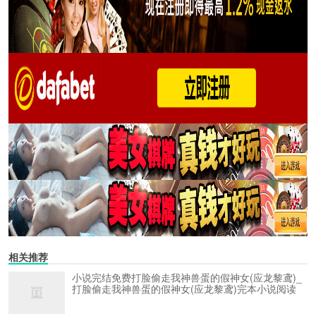
相关推荐
小说完结免费打脸偷走我神兽蛋的假神女(应龙黎鸢)_
打脸偷走我神兽蛋的假神女(应龙黎鸢)完本小说阅读