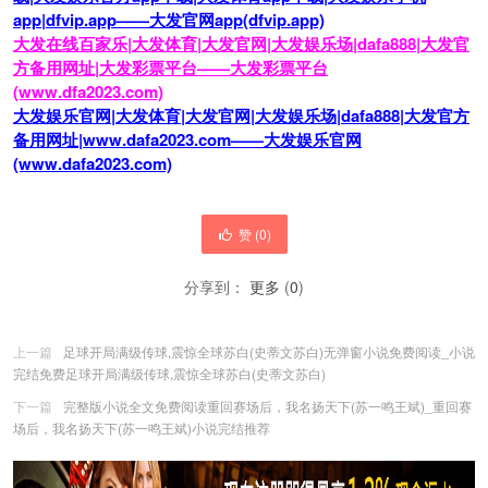
app|dfvip.app——大发官网app(dfvip.app)
大发在线百家乐|大发体育|大发官网|大发娱乐场|dafa888|大发官
方备用网址|大发彩票平台——大发彩票平台
(www.dfa2023.com)
大发娱乐官网|大发体育|大发官网|大发娱乐场|dafa888|大发官方
备用网址|www.dafa2023.com——大发娱乐官网
(www.dafa2023.com)
赞 (
0
)
分享到：
更多
(
0
)
上一篇
足球开局满级传球,震惊全球苏白(史蒂文苏白)无弹窗小说免费阅读_小说
完结免费足球开局满级传球,震惊全球苏白(史蒂文苏白)
下一篇
完整版小说全文免费阅读重回赛场后，我名扬天下(苏一鸣王斌)_重回赛
场后，我名扬天下(苏一鸣王斌)小说完结推荐