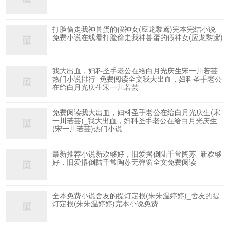
打脸偷走我神兽蛋的假神女(应龙黎鸢)完本完结小说_
免费小说在线看打脸偷走我神兽蛋的假神女(应龙黎鸢)
我大出血，妇科圣手老公在给白月光庆生宋一川若芸
热门小说排行_免费阅读全文我大出血，妇科圣手老公
在给白月光庆生宋一川若芸
免费阅读我大出血，妇科圣手老公在给白月光庆生(宋
一川若芸)_我大出血，妇科圣手老公在给白月光庆生
(宋一川若芸)热门小说
最新推荐小说新欢够好，旧爱撂倒陆千常陶苏_新欢够
好，旧爱撂倒陆千常陶苏无弹窗全文免费阅读
全本免费小说舍友的提灯定损(朱朱温婷婷)_舍友的提
灯定损(朱朱温婷婷)完本小说免费