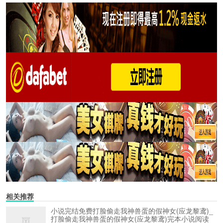
相关推荐
小说完结免费打脸偷走我神兽蛋的假神女(应龙黎鸢)_
打脸偷走我神兽蛋的假神女(应龙黎鸢)完本小说阅读