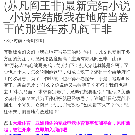
(苏凡阎王非)最新完结小说
_小说完结版我在地府当卷
王的那些年苏凡阎王非
•
8小时前
•
奇幻玄幻
完整版奇幻玄幻《我在地府当卷王的那些年》，此文也受到了多
方面的关注，可见网络热度颇高！主角有苏凡阎王非，由作
者“万花丛”精心编写完成，简介如下：别人穿越就算是乞丐，至
少也是个人，怎么轮到他这里，就成亡魂了？还是一个给地府打
工的收魂崽。为了工作业绩，他不得不卷起来，于是，地府画风
变了。黑白无常：“什么？你说他又去收魂了？不行！我们也得
去！”牛头马面：“求求你别卷了，兄弟们想要度假！”度假？关他
收魂什么事？本以为工作积极就已经够卷了，谁知那日他竟然带
回来一个光头。众阴差：“……”他怎么把如来带下来了？他：“古
往今来，阴曹地府放过谁？”…
点击
大发体育，亚洲领先的专业电竞体育赛事预测平台，风雨兼
程，继往开来，立即加入我们吧