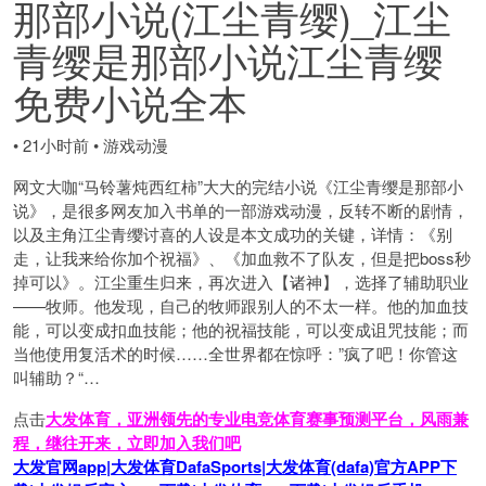
那部小说(江尘青缨)_江尘
青缨是那部小说江尘青缨
免费小说全本
•
21小时前
•
游戏动漫
网文大咖“马铃薯炖西红柿”大大的完结小说《江尘青缨是那部小
说》，是很多网友加入书单的一部游戏动漫，反转不断的剧情，
以及主角江尘青缨讨喜的人设是本文成功的关键，详情：《别
走，让我来给你加个祝福》、《加血救不了队友，但是把boss秒
掉可以》。江尘重生归来，再次进入【诸神】，选择了辅助职业
——牧师。他发现，自己的牧师跟别人的不太一样。他的加血技
能，可以变成扣血技能；他的祝福技能，可以变成诅咒技能；而
当他使用复活术的时候……全世界都在惊呼：”疯了吧！你管这
叫辅助？“…
点击
大发体育，亚洲领先的专业电竞体育赛事预测平台，风雨兼
程，继往开来，立即加入我们吧
大发官网app|大发体育DafaSports|大发体育(dafa)官方APP下