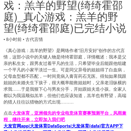
戏：羔羊的野望(绮绮霍邵
庭)_真心游戏：羔羊的野
望(绮绮霍邵庭)已完结小说
•
8小时前
•
古代言情
《真心游戏：羔羊的野望》是网络作者“旧月安好”创作的古代言
情，这部小说中的关键人物是绮绮霍邵庭，详情概述：我本是父
亲的私生女，跟男友过着平凡的生活，只希望毕业后能跟他组建
一个平凡的小家平淡过一生。可是同父异母的姐姐得了白血病，
父母血型都不匹配，一时间竟病入膏肓药石无医。得知如果我跟
姐姐的未婚夫生下孩子，很大概率能救姐姐时，父亲老泪纵横的
求我……于是我狠下心与男友分手，开始跟姐夫造小孩。全家人
都以为我温顺似羔羊，但他们也应该知道，羔羊也有野望，高端
的猎人往往以猎物的方式出现………
点击
大发体育，亚洲领先的专业电竞体育赛事预测平台，风雨兼
程，继往开来，立即加入我们吧
大发官网app|大发体育DafaSports|大发体育(dafa)官方APP下