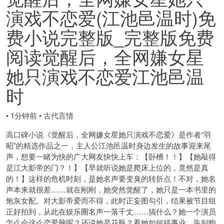
演戏不恋爱(江池邑温时)免
费小说完整版_完整版免费
阅读觉醒后，全网嫌女星
她只演戏不恋爱江池邑温
时
•
1分钟前
•
古代言情
高口碑小说《觉醒后，全网嫌女星她只演戏不恋爱》是作者“羽
昭”的精选作品之一，主人公江池邑温时身边发生的故事迎来尾
声，想要一睹为快的广大网友快快上车：【卧槽！！】【她敲得
是江大影帝的门？！】【早就听说她是爬床上位的，竟然是真
的！】这样的危机时刻，是她名声要变臭的转折点！不对，她名
声本来就很差……就在刚刚，她突然觉醒了，她只是一本书里的
炮灰女配。对大影帝爱而不得，此时正妄图勾引，结果被节目组
正好拍到，从此在娱乐圈名声一落千丈……搞什么？她一个演员
怎么会这么恋爱脑呢？还说她是花瓶？看她如何搞事业，告别狗