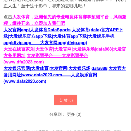
血人生！至于这个影帝，哪来的去哪儿吧！…
点击
大发体育，亚洲领先的专业电竞体育赛事预测平台，风雨兼
程，继往开来，立即加入我们吧
大发官网app|大发体育DafaSports|大发体育(dafa)官方APP下
载|大发娱乐官方app下载|大发体育app下载|大发娱乐手机
app|dfvip.app——大发官网app(dfvip.app)
大发在线百家乐|大发体育|大发官网|大发娱乐场|dafa888|大发官
方备用网址|大发彩票平台——大发彩票平台
(www.dfa2023.com)
大发娱乐官网|大发体育|大发官网|大发娱乐场|dafa888|大发官方
备用网址|www.dafa2023.com——大发娱乐官网
(www.dafa2023.com)
赞 (
0
)
分享到：
更多
(
0
)