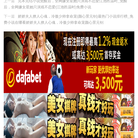
上一篇
完本完结小说觉醒后，全网嫌女星她只演戏不恋爱江池邑温时_觉醒
后，全网嫌女星她只演戏不恋爱(江池邑温时)免费小说
下一篇
娇娇夫人撩人心魂，冷傲少帅拿命宠(颜心景元钊)最热门小说排行榜_免
费小说在哪看娇娇夫人撩人心魂，冷傲少帅拿命宠颜心景元钊