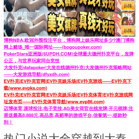
博狗NBA,欧冠外围投注平台，博狗网上娱乐网址多少?澳门博狗
网上赌场_唯一国际网址——(bogoupoker.com)
PokerStars亚洲版(6UPDH.COM)全球最大德州扑克平台，发牌
公正，与世界玩家同台竞技
大发扑克|dafapoker|大发在线德州扑克|大发德州扑克策略网站
——大发游戏导航(dfyxdh.com)
EV扑克|EV扑克官网|EV扑克娱乐场|EV扑克游戏——EV扑克下
载(www.evpks.com)
EV扑克|EV扑克官网|EV扑克娱乐场|EV扑克体育|EV扑克游戏网
址发布页——EV扑克体育导航(www.evp86.com)
迈博体育,滚球投注,电子竞技,AG美女荷官在线发牌,开元棋牌,注
册送最高8,888元,高品质,高赔率的游戏平台,信誉第一,提款秒
到！
热门小说大全穿越到大秦