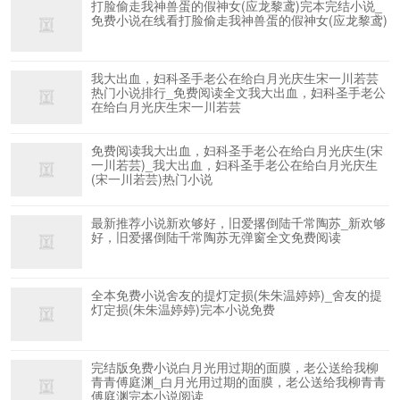
打脸偷走我神兽蛋的假神女(应龙黎鸢)完本完结小说_
免费小说在线看打脸偷走我神兽蛋的假神女(应龙黎鸢)
我大出血，妇科圣手老公在给白月光庆生宋一川若芸
热门小说排行_免费阅读全文我大出血，妇科圣手老公
在给白月光庆生宋一川若芸
免费阅读我大出血，妇科圣手老公在给白月光庆生(宋
一川若芸)_我大出血，妇科圣手老公在给白月光庆生
(宋一川若芸)热门小说
最新推荐小说新欢够好，旧爱撂倒陆千常陶苏_新欢够
好，旧爱撂倒陆千常陶苏无弹窗全文免费阅读
全本免费小说舍友的提灯定损(朱朱温婷婷)_舍友的提
灯定损(朱朱温婷婷)完本小说免费
完结版免费小说白月光用过期的面膜，老公送给我柳
青青傅庭渊_白月光用过期的面膜，老公送给我柳青青
傅庭渊完本小说阅读