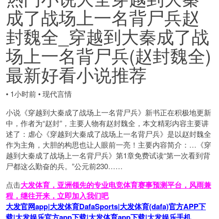
成了战场上一名背尸兵赵
封魏全_穿越到大秦成了战
场上一名背尸兵(赵封魏全)
最新好看小说推荐
•
1小时前
•
现代言情
小说《穿越到大秦成了战场上一名背尸兵》新书正在积极地更新
中，作者为“赵封”，主要人物有赵封魏全，本文精彩内容主要讲
述了：虐心《穿越到大秦成了战场上一名背尸兵》是以赵封魏全
作为主角，大胆的构思也让人眼前一亮！主要内容简介：…《穿
越到大秦成了战场上一名背尸兵》第1章免费试读“第一次看到背
尸都这么勤奋的兵。”公元前230……
点击
大发体育，亚洲领先的专业电竞体育赛事预测平台，风雨兼
程，继往开来，立即加入我们吧
大发官网app|大发体育DafaSports|大发体育(dafa)官方APP下
载|大发娱乐官方app下载|大发体育app下载|大发娱乐手机