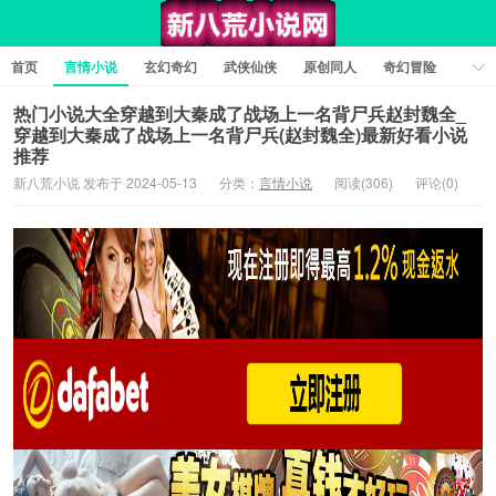
首页
言情小说
玄幻奇幻
武侠仙侠
原创同人
奇幻冒险
女性向小说
女生同人
情色工口
推理悬疑
日系小说
热门小说大全穿越到大秦成了战场上一名背尸兵赵封魏全_
穿越到大秦成了战场上一名背尸兵(赵封魏全)最新好看小说
军事历史
短篇小说
科幻未来
经典文学
耽美小说
推荐
新八荒小说 发布于 2024-05-13
分类：
言情小说
阅读(306)
评论(0)