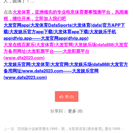
人，圆满了！…
点击
大发体育，亚洲领先的专业电竞体育赛事预测平台，风雨兼
程，继往开来，立即加入我们吧
大发官网app|大发体育DafaSports|大发体育(dafa)官方APP下
载|大发娱乐官方app下载|大发体育app下载|大发娱乐手机
app|dfvip.app——大发官网app(dfvip.app)
大发在线百家乐|大发体育|大发官网|大发娱乐场|dafa888|大发官
方备用网址|大发彩票平台——大发彩票平台
(www.dfa2023.com)
大发娱乐官网|大发体育|大发官网|大发娱乐场|dafa888|大发官方
备用网址|www.dafa2023.com——大发娱乐官网
(www.dafa2023.com)
赞 (
0
)
分享到：
更多
(
0
)
上一篇
完结版小说推荐重生1999：我，太阳系首富(潘杰秦雪)_重生1999：