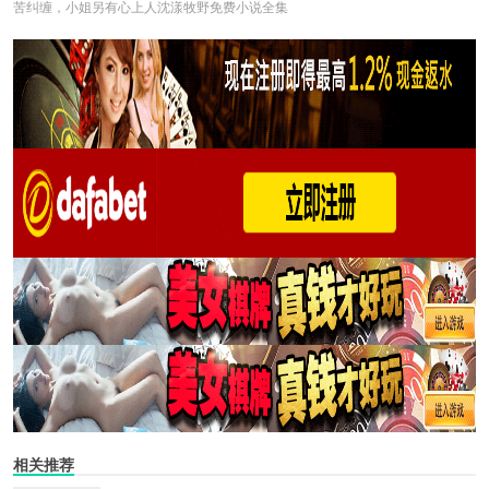
苦纠缠，小姐另有心上人沈漾牧野免费小说全集
相关推荐