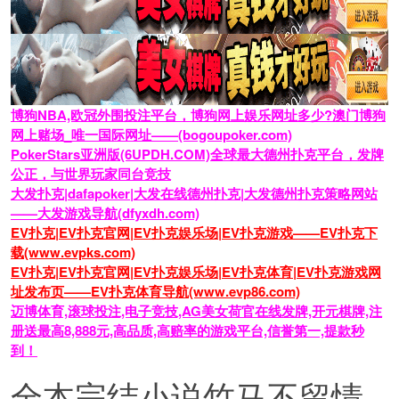
博狗NBA,欧冠外围投注平台，博狗网上娱乐网址多少?澳门博狗
网上赌场_唯一国际网址——(bogoupoker.com)
PokerStars亚洲版(6UPDH.COM)全球最大德州扑克平台，发牌
公正，与世界玩家同台竞技
大发扑克|dafapoker|大发在线德州扑克|大发德州扑克策略网站
——大发游戏导航(dfyxdh.com)
EV扑克|EV扑克官网|EV扑克娱乐场|EV扑克游戏——EV扑克下
载(www.evpks.com)
EV扑克|EV扑克官网|EV扑克娱乐场|EV扑克体育|EV扑克游戏网
址发布页——EV扑克体育导航(www.evp86.com)
迈博体育,滚球投注,电子竞技,AG美女荷官在线发牌,开元棋牌,注
册送最高8,888元,高品质,高赔率的游戏平台,信誉第一,提款秒
到！
全本完结小说竹马不留情