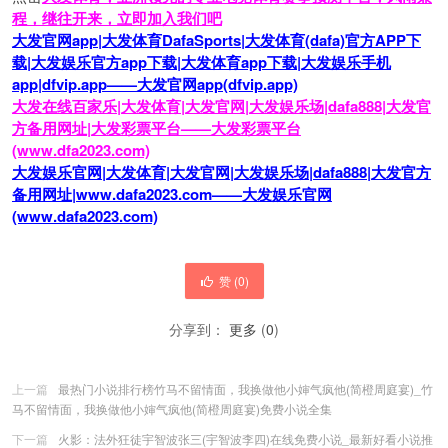
程，继往开来，立即加入我们吧
大发官网app|大发体育DafaSports|大发体育(dafa)官方APP下
载|大发娱乐官方app下载|大发体育app下载|大发娱乐手机
app|dfvip.app——大发官网app(dfvip.app)
大发在线百家乐|大发体育|大发官网|大发娱乐场|dafa888|大发官
方备用网址|大发彩票平台——大发彩票平台
(www.dfa2023.com)
大发娱乐官网|大发体育|大发官网|大发娱乐场|dafa888|大发官方
备用网址|www.dafa2023.com——大发娱乐官网
(www.dafa2023.com)
赞 (
0
)
分享到：
更多
(
0
)
上一篇
最热门小说排行榜竹马不留情面，我换做他小婶气疯他(简橙周庭宴)_竹
马不留情面，我换做他小婶气疯他(简橙周庭宴)免费小说全集
下一篇
火影：法外狂徒宇智波张三(宇智波李四)在线免费小说_最新好看小说推