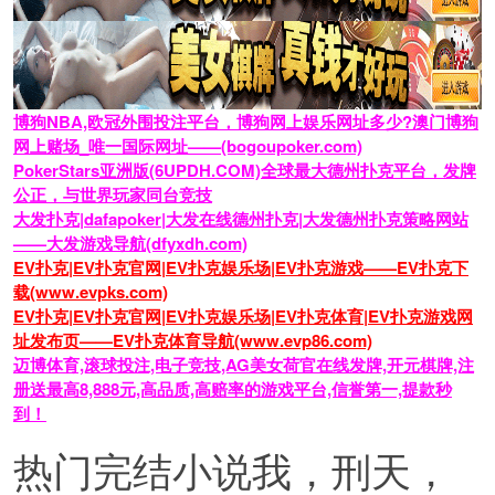
博狗NBA,欧冠外围投注平台，博狗网上娱乐网址多少?澳门博狗
网上赌场_唯一国际网址——(bogoupoker.com)
PokerStars亚洲版(6UPDH.COM)全球最大德州扑克平台，发牌
公正，与世界玩家同台竞技
大发扑克|dafapoker|大发在线德州扑克|大发德州扑克策略网站
——大发游戏导航(dfyxdh.com)
EV扑克|EV扑克官网|EV扑克娱乐场|EV扑克游戏——EV扑克下
载(www.evpks.com)
EV扑克|EV扑克官网|EV扑克娱乐场|EV扑克体育|EV扑克游戏网
址发布页——EV扑克体育导航(www.evp86.com)
迈博体育,滚球投注,电子竞技,AG美女荷官在线发牌,开元棋牌,注
册送最高8,888元,高品质,高赔率的游戏平台,信誉第一,提款秒
到！
热门完结小说我，刑天，