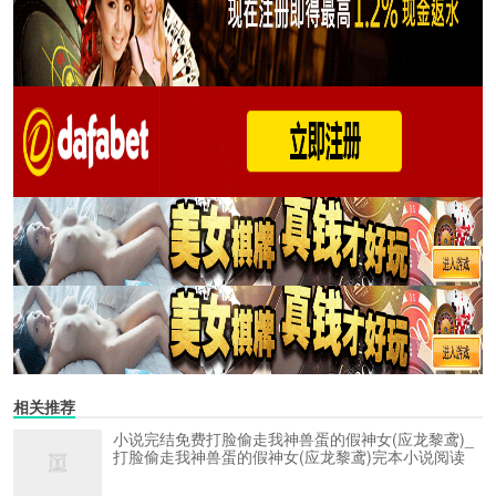
相关推荐
小说完结免费打脸偷走我神兽蛋的假神女(应龙黎鸢)_
打脸偷走我神兽蛋的假神女(应龙黎鸢)完本小说阅读