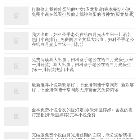
打脸偷走我神兽蛋的假神女(应龙黎鸢)完本完结小说_
免费小说在线看打脸偷走我神兽蛋的假神女(应龙黎鸢)
我大出血，妇科圣手老公在给白月光庆生宋一川若芸
热门小说排行_免费阅读全文我大出血，妇科圣手老公
在给白月光庆生宋一川若芸
免费阅读我大出血，妇科圣手老公在给白月光庆生(宋
一川若芸)_我大出血，妇科圣手老公在给白月光庆生
(宋一川若芸)热门小说
最新推荐小说新欢够好，旧爱撂倒陆千常陶苏_新欢够
好，旧爱撂倒陆千常陶苏无弹窗全文免费阅读
全本免费小说舍友的提灯定损(朱朱温婷婷)_舍友的提
灯定损(朱朱温婷婷)完本小说免费
完结版免费小说白月光用过期的面膜，老公送给我柳