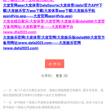
大发官网app|大发体育DafaSports|大发体育(dafa)官方APP下
载|大发娱乐官方app下载|大发体育app下载|大发娱乐手机
app|dfvip.app——大发官网app(dfvip.app)
大发在线百家乐|大发体育|大发官网|大发娱乐场|dafa888|大发官
方备用网址|大发彩票平台——大发彩票平台
(www.dfa2023.com)
大发娱乐官网|大发体育|大发官网|大发娱乐场|dafa888|大发官方
备用网址|www.dafa2023.com——大发娱乐官网
(www.dafa2023.com)
赞 (
0
)
分享到：
更多
(
0
)
上一篇
热门小说大全重生末世前，我疯狂囤囤囤萧宝珠萧珩_重生末世前，我
疯狂囤囤囤(萧宝珠萧珩)完整版小说全文免费阅读
下一篇
穿书炮灰？我靠心声拯救全家慕昭昭慕远泽完结的小说_完本小说大全
穿书炮灰？我靠心声拯救全家(慕昭昭慕远泽)