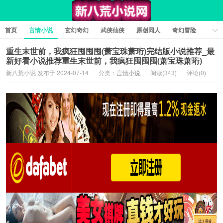
首页
言情小说
玄幻奇幻
武侠仙侠
原创同人
奇幻冒险
女性向小说
女生同人
情色工口
推理悬疑
日系小说
重生末世前，我疯狂囤囤囤(萧宝珠萧珩)完结版小说推荐_最
新好看小说推荐重生末世前，我疯狂囤囤囤(萧宝珠萧珩)
军事历史
短篇小说
科幻未来
经典文学
耽美小说
新八荒小说 发布于 2024-07-14
分类：
言情小说
阅读(343)
评论(0)