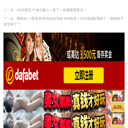
上一篇
JOJO我又不做中森心々奈了！佐藤爱瑠复活！
下一篇
鷲尾めい(鹫尾芽衣)作品SONE-453发布！也升级成K罩杯了！她的奶子
变怎样了？