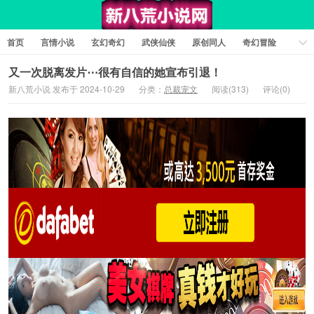
首页
言情小说
玄幻奇幻
武侠仙侠
原创同人
奇幻冒险
女性向小说
女生同人
情色工口
推理悬疑
日系小说
又一次脱离发片⋯很有自信的她宣布引退！
新八荒小说 发布于 2024-10-29
分类：
总裁宠文
阅读(313)
评论(0)
军事历史
短篇小说
科幻未来
经典文学
耽美小说