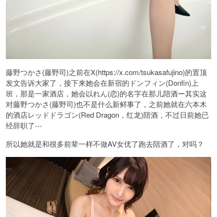
藤野つかさ
(藤野司)之前在X(https://x.com/tsukasafujino)的置顶
发文告诉大家了，接下来她会在新宿的ドンフィン(Donfin)上
班，那是一家酒店，她会以れん(恋)的名字在那儿陪酒ー其实这
对藤野つかさ(藤野司)也不是什么新鲜事了，之前她就在六本木
的酒店レッドドラゴン(Red Dragon，红龙)陪酒，不过日前她已
经辞职了⋯
所以她就是和很多前辈一样不做AV女优了跑去陪酒了，对吗？