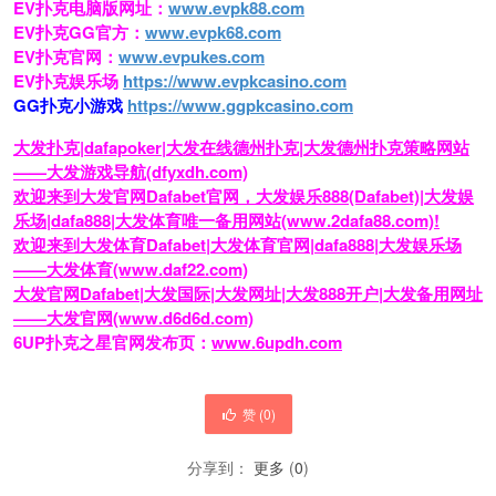
EV扑克电脑版网址：
www.evpk88.com
EV扑克GG官方：
www.evpk68.com
EV扑克官网：
www.evpukes.com
EV扑克娱乐场
https://www.evpkcasino.com
GG扑克小游戏
https://www.ggpkcasino.com
大发扑克|dafapoker|大发在线德州扑克|大发德州扑克策略网站
——大发游戏导航(dfyxdh.com)
欢迎来到大发官网Dafabet官网，大发娱乐888(Dafabet)|大发娱
乐场|dafa888|大发体育唯一备用网站(www.2dafa88.com)!
欢迎来到大发体育Dafabet|大发体育官网|dafa888|大发娱乐场
——大发体育(www.daf22.com)
大发官网Dafabet|大发国际|大发网址|大发888开户|大发备用网址
——大发官网(www.d6d6d.com)
6UP扑克之星官网发布页：
www.6updh.com
赞 (
0
)
分享到：
更多
(
0
)