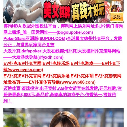
博狗NBA,欧冠外围投注平台，博狗网上娱乐网址多少?澳门博狗
网上赌场_唯一国际网址——(bogoupoker.com)
PokerStars亚洲版(6UPDH.COM)全球最大德州扑克平台，发牌
公正，与世界玩家同台竞技
大发扑克|dafapoker|大发在线德州扑克|大发德州扑克策略网站
——大发游戏导航(dfyxdh.com)
EV扑克|EV扑克官网|EV扑克娱乐场|EV扑克游戏——EV扑克下
载(www.evpks.com)
EV扑克|EV扑克官网|EV扑克娱乐场|EV扑克体育|EV扑克游戏网
址发布页——EV扑克体育导航(www.evp86.com)
迈博体育,滚球投注,电子竞技,AG美女荷官在线发牌,开元棋牌,注
册送最高8,888元,高品质,高赔率的游戏平台,信誉第一,提款秒
到！