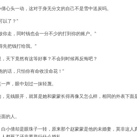
小倩心头一动，这对于身无分文的自己不是雪中送炭吗。
可以了？”
放你走，同时钱也会一分不少的打到你的账户。”
得先把钱打给我。”
眼，天下竟然有这等好事？不会到时候再反悔吧？
跑的话，只怕你有命收没命花！”
笑一声，眼中划过一抹轻蔑。
的，见钱眼开，就算是她和蒙蒙长得再像又怎么样，相同的外表下面
表面的人。
，白小倩却是眼珠子一转，原来那个赵蒙蒙是他的未婚妻，莫非这人
？人都死了还非要举行什么婚礼。