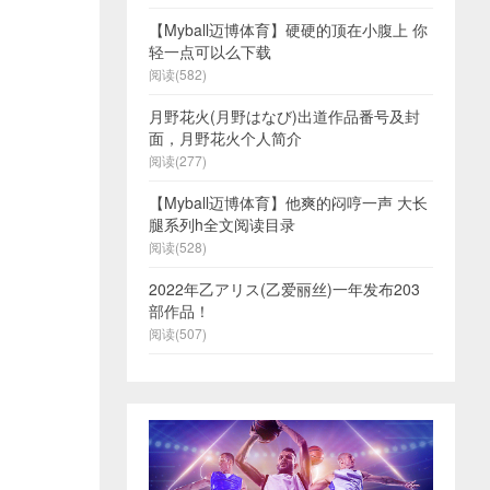
【Myball迈博体育】硬硬的顶在小腹上 你
轻一点可以么下载
阅读(582)
月野花火(月野はなび)出道作品番号及封
面，月野花火个人简介
阅读(277)
【Myball迈博体育】他爽的闷哼一声 大长
腿系列h全文阅读目录
阅读(528)
2022年乙アリス(乙爱丽丝)一年发布203
部作品！
阅读(507)