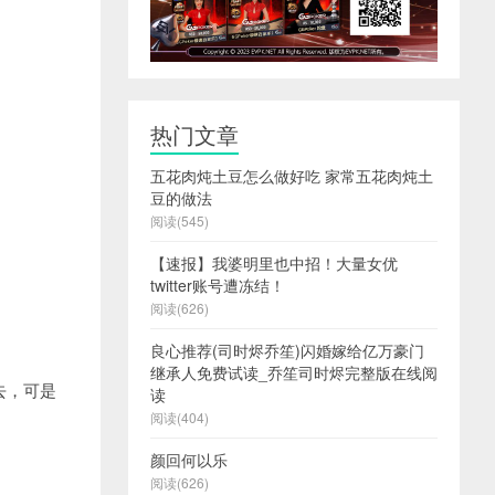
热门文章
五花肉炖土豆怎么做好吃 家常五花肉炖土
豆的做法
阅读(545)
【速报】我婆明里也中招！大量女优
twitter账号遭冻结！
阅读(626)
良心推荐(司时烬乔笙)闪婚嫁给亿万豪门
继承人免费试读_乔笙司时烬完整版在线阅
去，可是
读
阅读(404)
颜回何以乐
阅读(626)