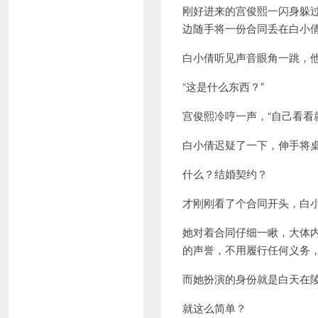
刚好进来的宫俊熙一闪身躲
边随手将一份合同丢在白小
白小倩听见声音眼角一跳，
“这是什么东西？”
宫俊熙冷哼一声，“自己看看
白小倩迟疑了一下，伸手将
什么？结婚契约？
才刚刚看了个合同开头，白
她对着合同仔细一瞅，大体
的声誉，不用履行任何义务
而她扮演的身份就是白天在
就这么简单？