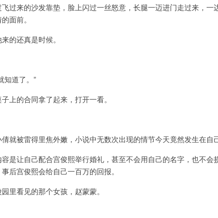
过飞过来的沙发靠垫，脸上闪过一丝怒意，长腿一迈进门走过来，一
倩的面前。
他来的还真是时候。
就知道了。”
桌子上的合同拿了起来，打开一看。
小倩就被雷得里焦外嫩，小说中无数次出现的情节今天竟然发生在自
内容是让自己配合宫俊熙举行婚礼，甚至不会用自己的名字，也不会
，事后宫俊熙会给自己一百万的回报。
陵园里看见的那个女孩，赵蒙蒙。