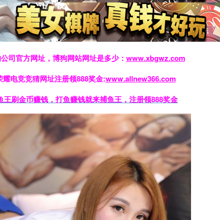
狗公司官方网址，博狗网站网址是多少：
www.xbgwz.com
荣耀电竞竞猜网址注册领888奖金:
www.allnew366.com
鱼王刷金币赚钱，打鱼赚钱就来捕鱼王，注册领888奖金