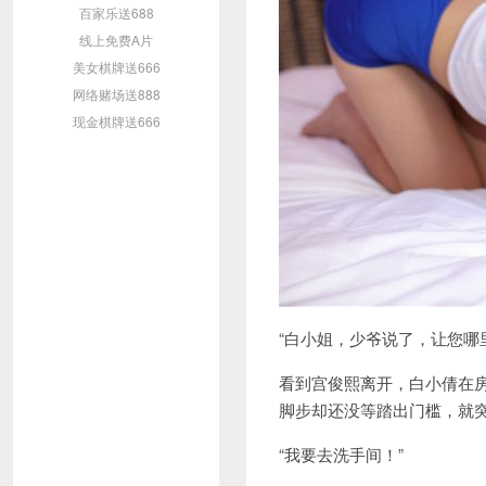
百家乐送688
线上免费A片
美女棋牌送666
网络赌场送888
现金棋牌送666
“白小姐，少爷说了，让您哪
看到宫俊熙离开，白小倩在
脚步却还没等踏出门槛，就
“我要去洗手间！”