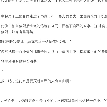
走投无路的时刻，却突然遇见这么一个从天上掉下来的大馅饼，顿时
，拿起桌子上的合同走进了书房，不一会儿的功夫，里面传来打印机
，仿佛害怕宫俊熙后悔似的迅速在合同上面签下自己的名字，这时候
宫俊熙，好像有些耳熟。
切都要听我安排，如有不从一切按违约处理。”
宫俊熙把属于白小倩的那份合同丢到白小倩的手中，指着最下面的条
着签字还没有好好看清楚。
。”
太狠了吧，这简直是要买断自己的人身自由啊！
僵，摆了摆手，馅饼果然不是白捡的，不过就算是付出这样一点小小