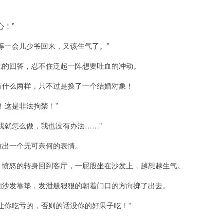
心！”
等一会儿少爷回来，又该生气了。”
亢的回答，忍不住泛起一阵想要吐血的冲动。
有什么两样，只不过是换了一个结婚对象！
！这是非法拘禁！”
我就怎么做，我也没有办法……”
做出一个无可奈何的表情。
，愤怒的转身回到客厅，一屁股坐在沙发上，越想越生气。
的沙发靠垫，发泄般狠狠的朝着门口的方向掷了出去。
让你吃亏的，否则的话没你的好果子吃！”