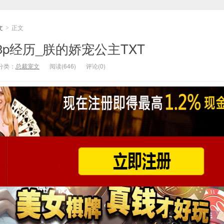
文
正文
>
p经历_朕的娇宠公主TXT
分类：
总裁宠文
阅读(646)
评论(0)