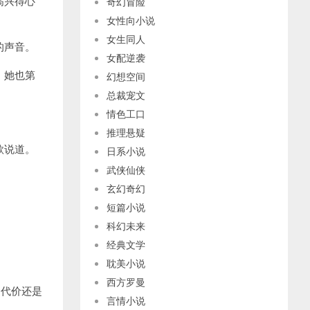
高兴得心
奇幻冒险
女性向小说
女生同人
的声音。
女配逆袭
，她也第
幻想空间
总裁宠文
情色工口
推理悬疑
款说道。
日系小说
武侠仙侠
玄幻奇幻
短篇小说
科幻未来
经典文学
耽美小说
西方罗曼
的代价还是
言情小说