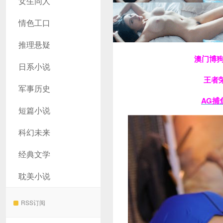
女生同人
情色工口
推理悬疑
澳门博
日系小说
王者
军事历史
AG捕
短篇小说
科幻未来
经典文学
耽美小说
RSS订阅