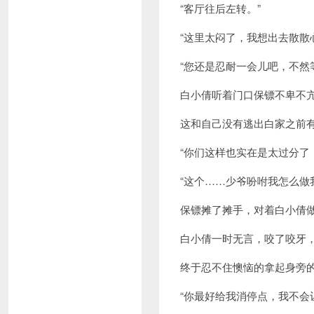
“客厅往后左转。”
“这里太闷了，我想出去散散
“您还是忍耐一会儿吧，不然
白小倩听着门口保镖不卑不
这和自己没有逃出白家之前
“你们这样也实在是太过分了
“这个……少爷吩咐我怎么做
保镖摊了摊手，对着白小倩
白小倩一时无言，咬了咬牙
终于忍不住懊恼的拿起身旁
“你最好给我消停点，我不会