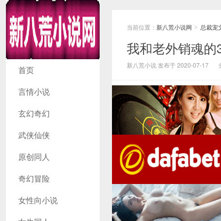
当前位置：
新八荒小说网
总裁宠
>
我和老外销魂的3
新八荒小说网
新八荒小说 发布于 2020-07-17
首页
言情小说
玄幻奇幻
武侠仙侠
原创同人
奇幻冒险
女性向小说