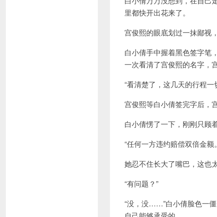
白小倩万万没想到，在自己
里都快开出花来了。
宫俊熙的眼底划过一抹鄙视
白小倩手中握着黑色签字笔
一次看清了宫俊熙的名字，
“看清楚了，这几天的行程一
宫俊熙等白小倩签完字后，
白小倩愣了一下，刚刚只顾
“任何一方违约赔偿双倍金额
她忍不住长大了嘴巴，这也
“有问题？”
“没，没……”白小倩脸色一
自己能够承受的。