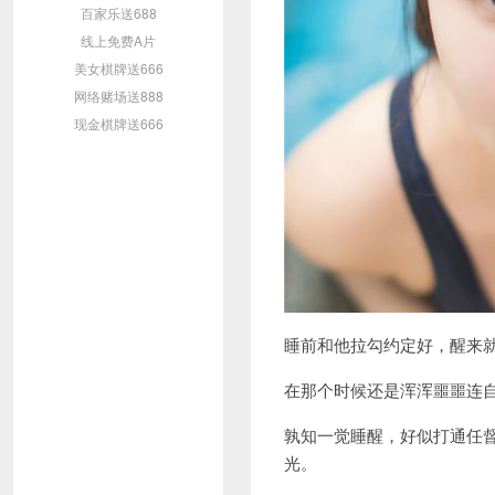
百家乐送688
线上免费A片
美女棋牌送666
网络赌场送888
现金棋牌送666
睡前和他拉勾约定好，醒来
在那个时候还是浑浑噩噩连
孰知一觉睡醒，好似打通任
光。