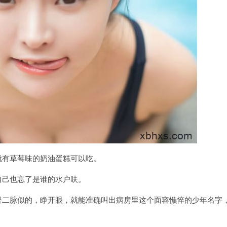
就有草莓味的奶油蛋糕可以吃。
自己也忘了是谁的水户呋。
督二脉似的，睁开眼，就能准确叫出病房里这个面容憔悴的少年名字