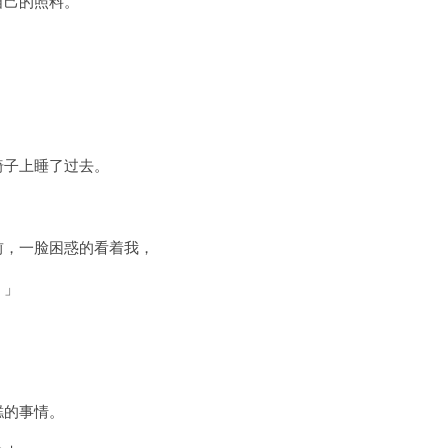
自己的照料。
椅子上睡了过去。
前，一脸困惑的看着我，
？」
糕的事情。