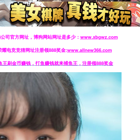
狗公司官方网址，博狗网站网址是多少：
www.xbgwz.com
荣耀电竞竞猜网址注册领888奖金:
www.allnew366.com
鱼王刷金币赚钱，打鱼赚钱就来捕鱼王，注册领888奖金