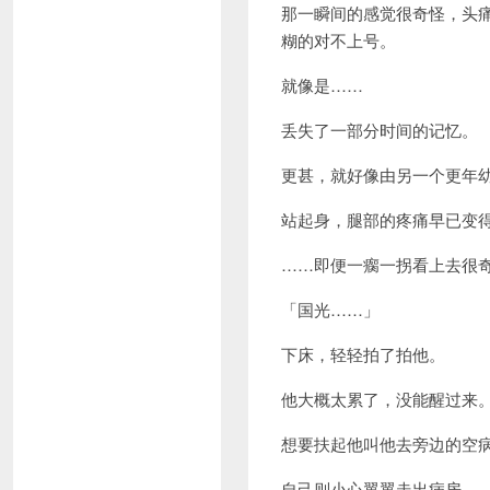
那一瞬间的感觉很奇怪，头
糊的对不上号。
就像是……
丢失了一部分时间的记忆。
更甚，就好像由另一个更年
站起身，腿部的疼痛早已变
……即便一瘸一拐看上去很
「国光……」
下床，轻轻拍了拍他。
他大概太累了，没能醒过来
想要扶起他叫他去旁边的空
自己则小心翼翼走出病房。