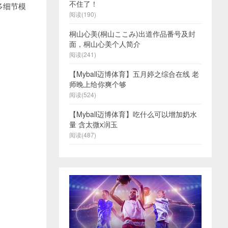
不住了！
多细节模
阅读(190)
桐山心美(桐山ここみ)出道作品番号及封
面，桐山心美个人简介
阅读(241)
【Myball迈博体育】五月婷之综合在线 老
师晚上给你爽个够
阅读(524)
【Myball迈博体育】吃什么可以增加奶水
量 含太微x润玉
阅读(487)