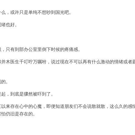
什么，或许只是单纯不想吵到国光吧。
思绪也好。
识，只有到部办公室里倒下时候的疼痛感。
和并木医生千叮咛万嘱咐，说过现在不可以再有什么激动的情绪或者
制的。
提起，到底是骤然被吓到了。
直以来存在心中的心魔，即便知道朋友们不会说散就散，这么久的感
害怕仍旧是存在的。