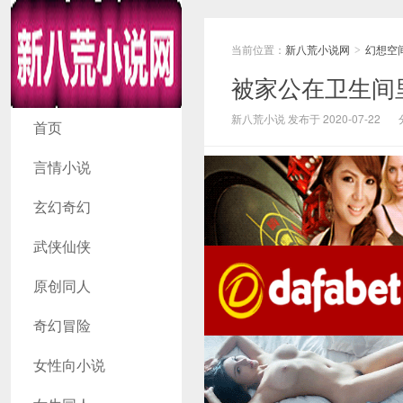
当前位置：
新八荒小说网
幻想空
>
被家公在卫生间
新八荒小说网
新八荒小说 发布于 2020-07-22
首页
言情小说
玄幻奇幻
武侠仙侠
原创同人
奇幻冒险
女性向小说