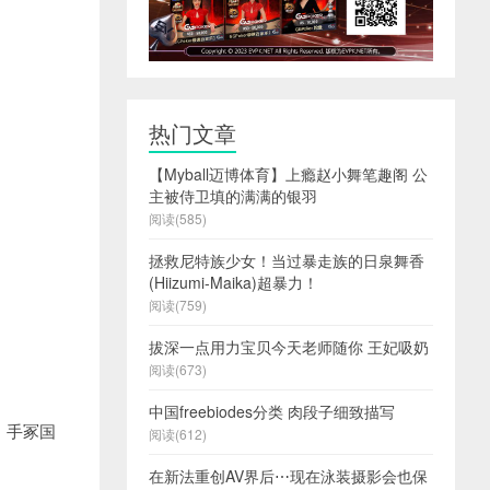
热门文章
【Myball迈博体育】上瘾赵小舞笔趣阁 公
主被侍卫填的满满的银羽
阅读(585)
拯救尼特族少女！当过暴走族的日泉舞香
(Hiizumi-Maika)超暴力！
阅读(759)
拔深一点用力宝贝今天老师随你 王妃吸奶
阅读(673)
中国freebiodes分类 肉段子细致描写
，手冢国
阅读(612)
在新法重创AV界后⋯现在泳装摄影会也保