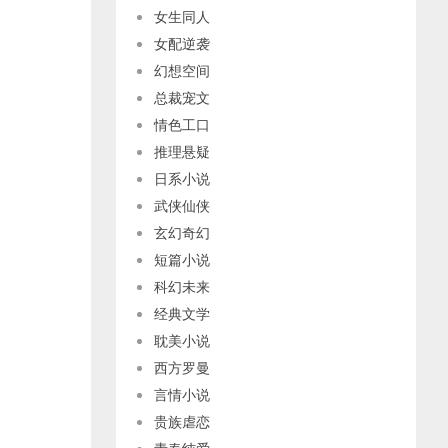
女生同人
女配逆袭
幻想空间
总裁宠文
情色工口
推理悬疑
日系小说
武侠仙侠
玄幻奇幻
短篇小说
科幻未来
经典文学
耽美小说
西方罗曼
言情小说
贵族虐恋