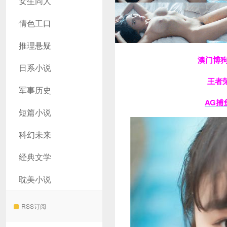
女生同人
情色工口
推理悬疑
澳门博
日系小说
王者
军事历史
AG捕
短篇小说
科幻未来
经典文学
耽美小说
RSS订阅