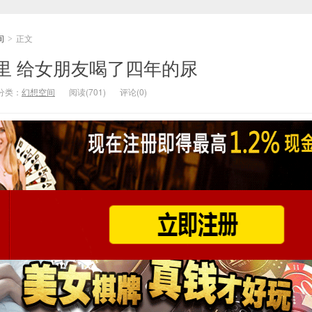
间
正文
>
里 给女朋友喝了四年的尿
分类：
幻想空间
阅读(701)
评论(0)