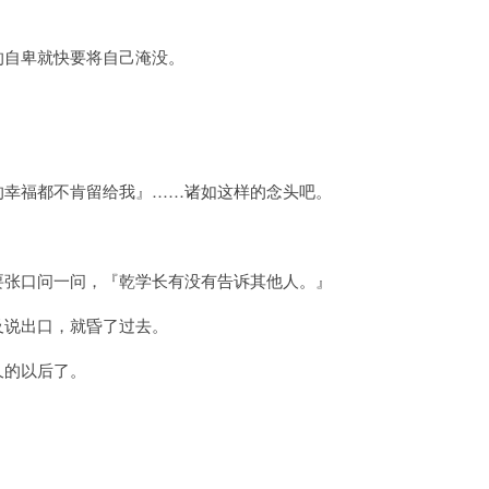
的自卑就快要将自己淹没。
的幸福都不肯留给我』……诸如这样的念头吧。
要张口问一问，『乾学长有没有告诉其他人。』
及说出口，就昏了过去。
久的以后了。