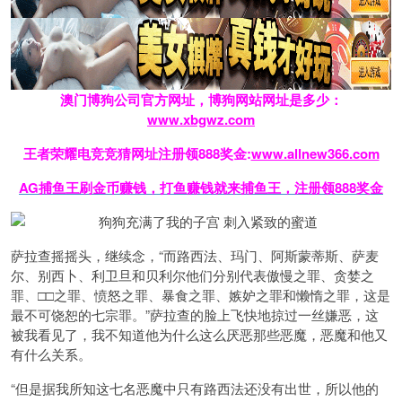
澳门博狗公司官方网址，博狗网站网址是多少：
www.xbgwz.com
王者荣耀电竞竞猜网址注册领888奖金:
www.allnew366.com
AG捕鱼王刷金币赚钱，打鱼赚钱就来捕鱼王，注册领888奖金
萨拉查摇摇头，继续念，“而路西法、玛门、阿斯蒙蒂斯、萨麦
尔、别西卜、利卫旦和贝利尔他们分别代表傲慢之罪、贪婪之
罪、□□之罪、愤怒之罪、暴食之罪、嫉妒之罪和懒惰之罪，这是
最不可饶恕的七宗罪。”萨拉查的脸上飞快地掠过一丝嫌恶，这
被我看见了，我不知道他为什么这么厌恶那些恶魔，恶魔和他又
有什么关系。
“但是据我所知这七名恶魔中只有路西法还没有出世，所以他的