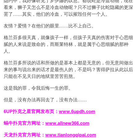
隐约中，我好像听见了罗伊娜的叹息。都说蛇是冷血动物，现在
看来，狮子又怎么不是冷血动物呢？只不过狮子比蛇隐藏的更深
罢了……其实，他们的冷血，可以摧毁任何一个人。
友情？爱情？在他们的眼里……比不上自己。
格兰芬多很天真，就像孩子一样，但孩子天真的伤害对于心思细
腻的人来说是致命的，而斯莱特林，就是属于心思细腻的那种
人。
格兰芬多所说的话和所做的是基本上都是无意的，但无意间做出
来的事与说出来的话才是最伤人的，不是吗？害得萨拉从此以后
只能在不见天日的地狱里苦苦煎熬。
这是我的罪，令我后悔一生的罪。
但是，没有办法再回去了，没有办法……
6UP扑克之星官网发布页：
www.6updh.com
蜗牛扑克官方网址：
www.allnew366.com
天龙扑克官方网址：
www.tianlongqipai.com