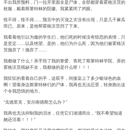
不出我所预料，门一拉开里面全是尸体，全部都穿着霍格沃茨的
校服，戴着斯莱特林的院徽。我紧紧闭了闭眼。
怪不得，怪不得……预言中的灭顶之灾没有出现，只是几千麻瓜
而已。原来，是他帮霍格沃茨挡了下来。
我看着他引以为傲的学生们，他们死的时候没有惊恐的表情，只
是坚定……以及绝望。是的，他们为什么死，因为他们被霍格沃
茨抛弃了！抛弃了……
我都做了什么！亲手毁了我的挚爱、害死了斯莱特林学院、弄的
霍格沃茨残缺不全，我都做的是什么呀！！！
我怔怔的看着自己的手，这双手，间接染上了多少银绿色的血
啊！望着身边斯莱特林们的尸体，我再也无法忍受，转身跑出这
个令我恐惧的地方。
“戈德里克，安尔南德斯怎么办？”
我再也无法抑制我的泪水，任凭它们汹涌而出，“我不希望知道
她还活着！！！”