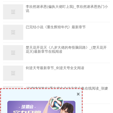
李欣然谢承恩(偏执大佬盯上我)_李欣然谢承恩热门小
说
已完结小说《重生辉煌年代》最新章节
楚天花开花灭《八岁大佬的奇怪脑回路》_(楚天花开
花灭)最新章节在线阅读
剑逆天穹最新章节_剑逆天穹全文阅读
(张嬷嬷林晚吟)重生嫡女名动京华全集在线阅读_张嬷
×
嬷林晚吟全文阅读