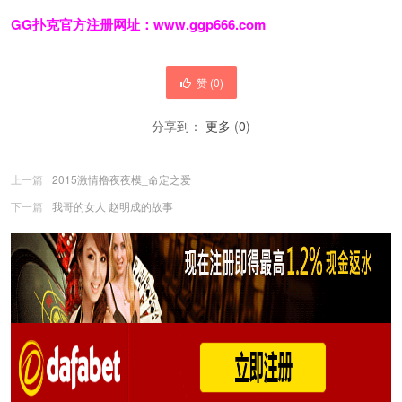
GG扑克官方注册网址：
www.ggp666.com
赞 (
0
)
分享到：
更多
(
0
)
上一篇
2015激情撸夜夜模_命定之爱
下一篇
我哥的女人 赵明成的故事