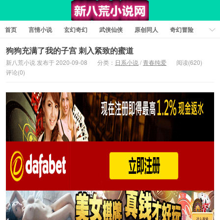
首页
言情小说
玄幻奇幻
武侠仙侠
原创同人
奇幻冒险
女性向小说
女生同人
情色工口
推理悬疑
日系小说
狗狗充满了我的子宫 刺入紧致的蜜道
新八荒小说 发布于 2020-09-08
分类：
日系小说
/
青春纯爱
阅读(620)
军事历史
短篇小说
科幻未来
经典文学
耽美小说
评论(0)