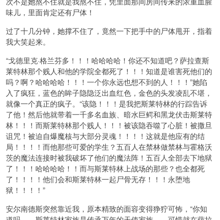
次不是她熬不住就是我熬不住，凭里面那间房间传来的浓重血腥
味儿，里面肯定还有尸体！
过了十几分钟，她撑不住了，竟然一下把手中的尸体甩开，指着
我大笑起来。
“戈德里克·格兰芬多！！！哈哈哈哈！你还不知道吧？萨拉查斯
莱特林那个贱人和他的学院全都死了！！！知道是谁害死他们的
吗？啊？哈哈哈哈！！！一个你永远也想不到的人！！！”她陷
入了疯狂，蓝色的眸子隐隐泛出血红色，金色的头发凌乱不堪，
就像一个真正的疯子。“该隐！！！是我把斯莱特林的行踪告诉
了他！然后他就带着一千多名血族、暗水巨鳄和黑龙伏击斯莱特
林！！！而斯莱特林那个贱人！！！被该隐吞噬了心脏！被撒旦
诅咒！被迫自爆魔核与大部分灵魂！！！！这就是他应有的结
局！！！！而他那些可爱的学生？五百人在禁林做禁林与霍格沃
茨的魔法连接时被我破坏了他们的魔法阵！五百人全部去下地狱
了！！！哈哈哈哈！！而与斯莱特林上战场的那些？也全都死
了！！！！他们会和斯莱特林一起尸骨无存！！！永堕地
狱！！！！”
安尔南德斯突然靠近我，原本精致的面容变得狰狞可怖，“你知
道吗……斯莱特林家族是传承万年的天使家族……可惜就在萨拉