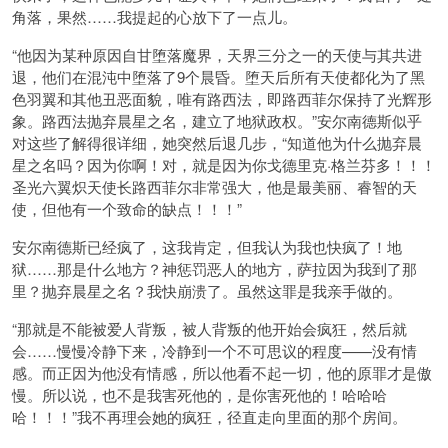
角落，果然……我提起的心放下了一点儿。
“他因为某种原因自甘堕落魔界，天界三分之一的天使与其共进
退，他们在混沌中堕落了9个晨昏。堕天后所有天使都化为了黑
色羽翼和其他丑恶面貌，唯有路西法，即路西菲尔保持了光辉形
象。路西法抛弃晨星之名，建立了地狱政权。”安尔南德斯似乎
对这些了解得很详细，她突然后退几步，“知道他为什么抛弃晨
星之名吗？因为你啊！对，就是因为你戈德里克·格兰芬多！！！
圣光六翼炽天使长路西菲尔非常强大，他是最美丽、睿智的天
使，但他有一个致命的缺点！！！”
安尔南德斯已经疯了，这我肯定，但我认为我也快疯了！地
狱……那是什么地方？神惩罚恶人的地方，萨拉因为我到了那
里？抛弃晨星之名？我快崩溃了。虽然这罪是我亲手做的。
“那就是不能被爱人背叛，被人背叛的他开始会疯狂，然后就
会……慢慢冷静下来，冷静到一个不可思议的程度——没有情
感。而正因为他没有情感，所以他看不起一切，他的原罪才是傲
慢。所以说，也不是我害死他的，是你害死他的！哈哈哈
哈！！！”我不再理会她的疯狂，径直走向里面的那个房间。