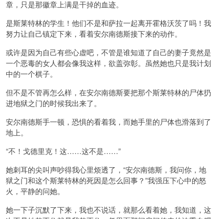
章，只是那徽章上满是干掉的血迹。
是斯莱特林的学生！他们不是和萨拉一起离开霍格沃茨了吗！我
努力让自己镇定下来，看着安尔南德斯接下来的动作。
或许是因为自己有些心虚吧，不管是谁知道了自己的妻子竟然是
一个恶毒的女人都会像我这样，欲盖弥彰。虽然她也只是我计划
中的一个棋子。
但不是不管再怎么样，在安尔南德斯要把那个斯莱特林的尸体扔
进地狱之门的时候我出来了。
安尔南德斯手一顿，恐惧的看着我，而她手里的尸体也滑落到了
地上。
“不！戈德里克！这……这不是……”
她刺耳的尖叫声吵得我心里烦透了，“安尔南德斯，我问你，地
狱之门和这个斯莱特林的死因是怎么回事？”我强压下心中的怒
火，平静的问她。
她一下子沉默了下来，我也不说话，就那么看着她，我知道，这