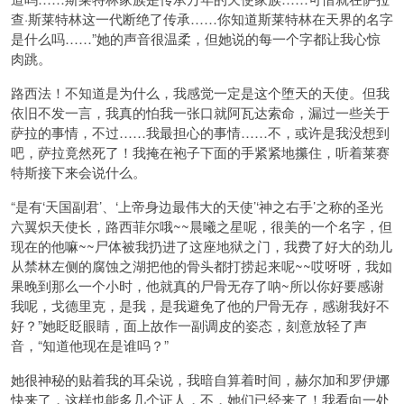
查·斯莱特林这一代断绝了传承……你知道斯莱特林在天界的名字
是什么吗……”她的声音很温柔，但她说的每一个字都让我心惊
肉跳。
路西法！不知道是为什么，我感觉一定是这个堕天的天使。但我
依旧不发一言，我真的怕我一张口就阿瓦达索命，漏过一些关于
萨拉的事情，不过……我最担心的事情……不，或许是我没想到
吧，萨拉竟然死了！我掩在袍子下面的手紧紧地攥住，听着莱赛
特斯接下来会说什么。
“是有‘天国副君’、‘上帝身边最伟大的天使’‘神之右手’之称的圣光
六翼炽天使长，路西菲尔哦~~晨曦之星呢，很美的一个名字，但
现在的他嘛~~尸体被我扔进了这座地狱之门，我费了好大的劲儿
从禁林左侧的腐蚀之湖把他的骨头都打捞起来呢~~哎呀呀，我如
果晚到那么一个小时，他就真的尸骨无存了呐~所以你好要感谢
我呢，戈德里克，是我，是我避免了他的尸骨无存，感谢我好不
好？”她眨眨眼睛，面上故作一副调皮的姿态，刻意放轻了声
音，“知道他现在是谁吗？”
她很神秘的贴着我的耳朵说，我暗自算着时间，赫尔加和罗伊娜
快来了，这样也能多几个证人，不，她们已经来了！我看向一处