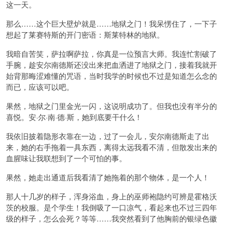
这一天。
那么……这个巨大壁炉就是……地狱之门！我呆愣住了，一下子
想起了莱赛特斯的开门密语：斯莱特林的地狱。
我暗自苦笑，萨拉啊萨拉，你真是一位预言大师。我连忙割破了
手腕，趁安尔南德斯还没出来把血洒进了地狱之门，接着我就开
始背那晦涩难懂的咒语，当时我学的时候也不过是知道怎么念的
而已，应该可以吧。
果然，地狱之门里金光一闪，这说明成功了。但我也没有半分的
喜悦。安·尔·南·德·斯，她到底要干什么！
我依旧披着隐形衣靠在一边，过了一会儿，安尔南德斯走了出
来，她的右手拖着一具东西，离得太远我看不清，但散发出来的
血腥味让我联想到了一个可怕的事。
果然，她走出通道后我看清了她拖着的那个物体，是一个人！
那人十几岁的样子，浑身浴血，身上的巫师袍隐约可辨是霍格沃
茨的校服。是个学生！我倒吸了一口凉气，看起来也不过三四年
级的样子，怎么会死？等等……我突然看到了他胸前的银绿色徽