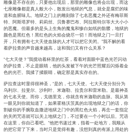
雕像是不存在的，只要他出现后，那里的雕像也将会出现，而这
七座雕像都是真人般大小，散发出地狱的气息，就全是腐烂的味
道和血腥味儿。地狱之门上的雕刻除了七名恶魔之外还有梅菲斯
特、阿斯塔罗特、莉莉丝、贝鲁赛巴布、阿拉斯特尔等大大小小
的恶魔。但最多的是头上生角的魔鬼和惨白如纸的骷髅，地狱的
颜色是黑红色！黑红色的火焰会烧尽一切！而地狱之门一旦打
开，只有拥有七大天使血脉的人才可以把它关闭。”我不解的看
着萨拉查的声音越来越高，这和我们又有什么关系？
“七大天使？”我搅动着杯里的红茶，看着对面眼中蓝色光芒闪动
的萨拉查，不止是眼睛，他的头发被下午的光芒照耀后闪烁着金
色的光芒。我揉了揉眼睛，确定那是真实存在的。
萨拉查这时显得很神圣，“是的，七大天使。七大天使分别分为
乌利尔、拉斐尔、沙利叶、米迦勒、拉贵尔和雷米勒。是最神圣
的七名天使。而你，戈德里克，你就含有米迦勒的血脉。我从第
一眼见到你就知道了，如果霍格沃茨真的出现地狱之门的话，你
割破你的手腕取血撒进地狱之门中的黑红色火焰，再念一套指定
的关闭咒语就可以关上地狱之门，不过要在一个小时以后。咒语
在这里，你自己看吧。”他把书递过来，指着一处地方，我顺从
的把它背了下来，当时只是觉得有趣，没想到真的有派上用处的