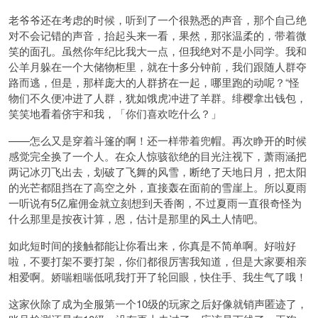
老爷爷还在考虑的时候，听到了一个很熟悉的声音，那个自己绝
对不会记错的声音，抬起头来一看，果然，那张温柔的，带着微
笑的面孔。虽然你年纪比我大一点，但我绝对不是小同学。我和
公羊月躲在一个大储物柜里，就在十多分钟前，我们跟随人群夺
路而逃，但是，那样庞大的人群挤在一起，哪里跑的动呢？“怪
物们不久便冲进了人群，犹如饿虎冲进了羊群。绯樱拿出钱包，
笑笑地看着侪宇和我，「你们喜欢吃什么？」
——怎么又是穿着斗篷的啊！还一样带着兜帽。再次睁开的时候
感觉完全换了一个人。在众人惊骇欲绝的目光注视下，萧雨涵把
两记冰刃飞出去，划破了飞舞的风雪，断绝了天地日月，把太阳
的光芒都阻挡在了高空之外，直接轰在面前的雪崖上。所以夏雨
一听说有5亿雇佣金就立刻想到天香阁，不过夏雨一直很奇怪为
什么那里是按夜计算，恩，估计是那里的风土人情吧。
如此短时间的接触都能让你看出来，你真是不简单啊。好啦好
啦，不要打架不要打架，你们都很厉害我知道，但是大家要相亲
相爱啊。娇喘粗喘低吼我打开了轮回眼，快住手、我生气了哦！
这家伙除了成为全服第一个10级的玩家之后好像就销声匿迹了，