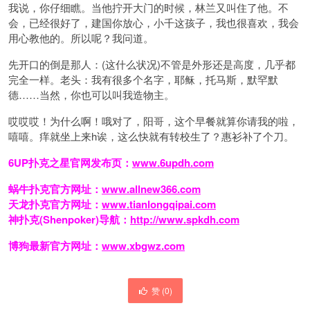
我说，你仔细瞧。当他拧开大门的时候，林兰又叫住了他。不
会，已经很好了，建国你放心，小千这孩子，我也很喜欢，我会
用心教他的。所以呢？我问道。
先开口的倒是那人：(这什么状况)不管是外形还是高度，几乎都
完全一样。老头：我有很多个名字，耶稣，托马斯，默罕默
德……当然，你也可以叫我造物主。
哎哎哎！为什么啊！哦对了，阳哥，这个早餐就算你请我的啦，
嘻嘻。痒就坐上来h诶，这么快就有转校生了？惠衫补了个刀。
6UP扑克之星官网发布页：
www.6updh.com
蜗牛扑克官方网址：
www.allnew366.com
天龙扑克官方网址：
www.tianlongqipai.com
神扑克(Shenpoker)导航：
http://www.spkdh.com
博狗最新官方网址：
www.xbgwz.com
赞 (
0
)