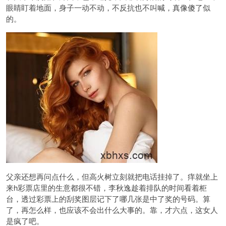
眼睛盯着地面，身子一动不动，不反抗也不叫喊，真像傻了似
的。
父亲还想再问点什么，但高火树立刻就把电话挂掉了。痒就坐上
来h彩票店里的生意都很不错，李秋逸趁着排队的时间看着柜
台，透过彩票上的刮奖图层记下了哪几张是中了奖的号码。算
了，再怎么样，也应该不会出什么大事的。靠，才六点，这女人
是疯了吧。