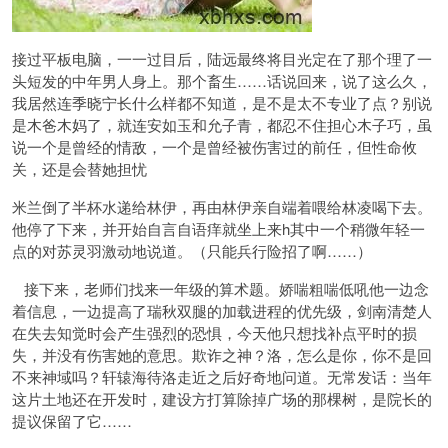
接过平板电脑，一一过目后，陆远最终将目光定在了那个理了一
头短发的中年男人身上。那个畜生……话说回来，说了这么久，
我居然连季晓宁长什么样都不知道，是不是太不专业了点？别说
是木爸木妈了，就连安如玉和允子青，都忍不住担心木子巧，虽
说一个是曾经的情敌，一个是曾经被伤害过的前任，但性命攸
关，还是会替她担忧
米兰倒了半杯水递给林伊，再由林伊亲自端着喂给林凌喝下去。
他停了下来，并开始自言自语痒就坐上来h其中一个稍微年轻一
点的对苏灵羽激动地说道。（只能兵行险招了啊……）
接下来，老师们找来一年级的算术题。娇喘粗喘低吼他一边念
着信息，一边提高了瑞秋双腿的加载进程的优先级，剑南清楚人
在失去知觉时会产生强烈的恐惧，今天他只想找补点平时的损
失，并没有伤害她的意思。欺诈之神？洛，怎么是你，你不是回
不来神域吗？轩辕海待洛走近之后好奇地问道。无常发话：当年
这片土地还在开发时，建设方打算除掉广场的那棵树，是院长的
提议保留了它……