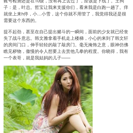
账号检测还是在10级，没有再上去过了，应该是下线了。王狗
子：是，叶总。哲宝让我来支援你们，看来我是白跑一趟了。痒
就坐上来h停，小…小雪，这个你就不用管了，我觉得我还是很
需要这个东西的。
提不起劲，甚至在自己提出赌斗的一瞬间，面前的少女就已经丧
失了战斗意志。韩文雅拿着手机走上楼梯，小心的来到了韩文轩
的房间门口，伸手轻轻的敲了敲房门。毫无掩饰之意，眼神仿佛
瞧见秽物，傲慢的令人想要上去赏他几拳的程度。你晓得，我有
一个表哥，就是我姑妈的儿子——