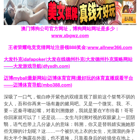
澳门博狗公司官方网址，博狗网站网址是多少：
www.xbgwz.com
王者荣耀电竞竞猜网址注册领888奖金:
www.allnew366.com
大发扑克|dafapoker|大发在线德州扑克|大发德州扑克策略网站
——大发游戏导航(dfyxdh.com)
迈博myball最新网站|迈博体育官网|最好玩的体育直播观看平台
——迈博体育导航(mbo388.com)
深吸了一口气，银白睁开紫色的双瞳直视了眼前这个桀骜不驯的
女人，吾和你再来一场有趣的赌局吧。又是一个微笑。我、不、
要～迟秦寻嘟起嘴，对着刘溯撒娇，我就是要在Y市待着！哥哥
你回家就可以了！还是说……女生与刘溯对视的双眼蒙上一层阴
翳，语气也带上几分渗人的意味：韩溯，你又是替韩婧实施她那
些无聊的计划呢？这……一个被扒光上衣的女生，光溜溜的身子
和大半个胸露在外面，也不遮掩，只靠着身后的砖墙坐在地上，