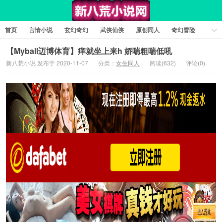
首页
言情小说
玄幻奇幻
武侠仙侠
原创同人
奇幻冒险
女性向小说
女生同人
情色工口
推理悬疑
日系小说
【Myball迈博体育】痒就坐上来h 娇喘粗喘低吼
新八荒小说 发布于 2020-11-07
分类：
女生同人
阅读(632)
评论(0)
军事历史
短篇小说
科幻未来
经典文学
耽美小说