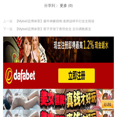
分享到：
更多
(
0
)
上一篇
【Myball迈博体育】最牛神豪猎艳 老师这样不行全文阅读
下一篇
【Myball迈博体育】窑子开张了青羽全文 主仆调教黄文