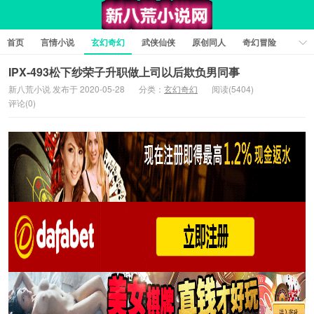
首页
言情小说
玄幻奇幻
武侠仙侠
原创同人
奇幻冒险
女性向小说
女生同人
情色工口
推理悬疑
日系小说
IPX-493松下纱荣子升职做上司以后欺负男同事
新八荒小说 发布于 2020-05-28
分类：
玄幻奇幻
阅读(5404)
军事历史
短篇小说
科幻未来
经典文学
耽美小说
评论(0)