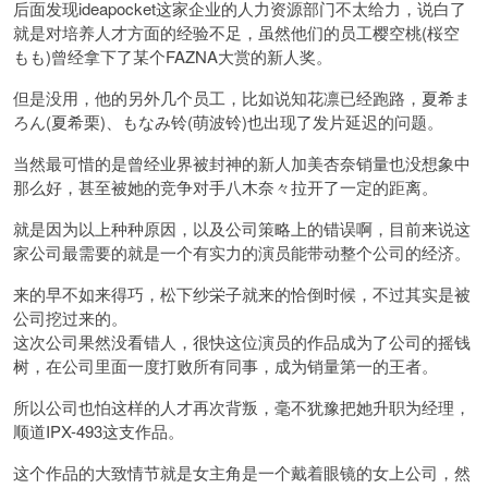
后面发现ideapocket这家企业的人力资源部门不太给力，说白了
就是对培养人才方面的经验不足，虽然他们的员工樱空桃(桜空
もも)曾经拿下了某个FAZNA大赏的新人奖。
但是没用，他的另外几个员工，比如说知花凛已经跑路，夏希ま
ろん(夏希栗)、もなみ铃(萌波铃)也出现了发片延迟的问题。
当然最可惜的是曾经业界被封神的新人加美杏奈销量也没想象中
那么好，甚至被她的竞争对手八木奈々拉开了一定的距离。
就是因为以上种种原因，以及公司策略上的错误啊，目前来说这
家公司最需要的就是一个有实力的演员能带动整个公司的经济。
来的早不如来得巧，松下纱栄子就来的恰倒时候，不过其实是被
公司挖过来的。
这次公司果然没看错人，很快这位演员的作品成为了公司的摇钱
树，在公司里面一度打败所有同事，成为销量第一的王者。
所以公司也怕这样的人才再次背叛，毫不犹豫把她升职为经理，
顺道
IPX-493
这支作品。
这个作品的大致情节就是女主角是一个戴着眼镜的女上公司，然