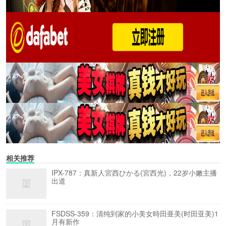
相关推荐
IPX-787：真新人宮西ひかる(宮西光)，22岁小嫩主播
出道
FSDSS-359：清纯到家的小美女時田亜美(时田亚美)1
月有新作