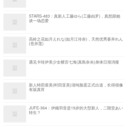
STARS-483：真新人工藤ゆら(工藤由罗)，真想跟她
谈一场恋爱
高岭之花如月えれな(如月江伶奈)，天然优秀蒼井れん
(苍井莲)
遇见卡哇伊美少女横宮七海(真島奈央)身体日渐消瘦
新人時田亜美(时田亚美)清纯脸蛋正式出道，长得很像
有坂真宵
JUFE-364：伊織羽音是19岁的大型新人，二階堂あい
转生？