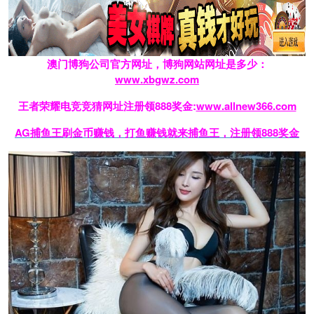
澳门博狗公司官方网址，博狗网站网址是多少：
www.xbgwz.com
王者荣耀电竞竞猜网址注册领888奖金:
www.allnew366.com
AG捕鱼王刷金币赚钱，打鱼赚钱就来捕鱼王，注册领888奖金