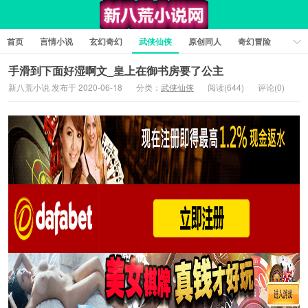
首页
言情小说
玄幻奇幻
武侠仙侠
原创同人
奇幻冒险
女性向小说
女生同人
情色工口
推理悬疑
日系小说
手滑到下面好湿啊文_皇上在御书房要了公主
新八荒小说 发布于 2020-06-18
分类：
武侠仙侠
阅读(644)
评论(0)
军事历史
短篇小说
科幻未来
经典文学
耽美小说