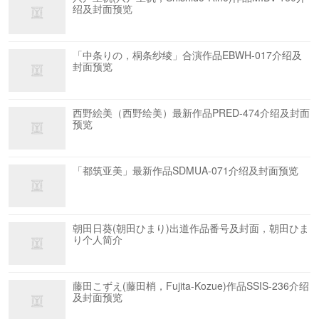
绍及封面预览
「中条りの，桐条纱绫」合演作品EBWH-017介绍及
封面预览
西野絵美（西野绘美）最新作品PRED-474介绍及封面
预览
「都筑亚美」最新作品SDMUA-071介绍及封面预览
朝田日葵(朝田ひまり)出道作品番号及封面，朝田ひま
り个人简介
藤田こずえ(藤田梢，Fujita-Kozue)作品SSIS-236介绍
及封面预览