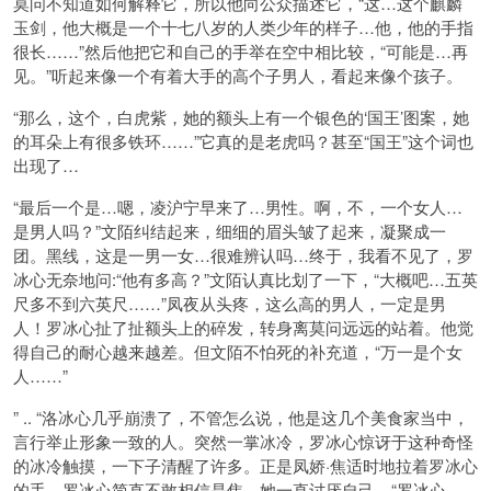
莫问不知道如何解释它，所以他向公众描述它，“这…这个麒麟
玉剑，他大概是一个十七八岁的人类少年的样子…他，他的手指
很长……”然后他把它和自己的手举在空中相比较，“可能是…再
见。”听起来像一个有着大手的高个子男人，看起来像个孩子。
“那么，这个，白虎紫，她的额头上有一个银色的‘国王’图案，她
的耳朵上有很多铁环……”它真的是老虎吗？甚至“国王”这个词也
出现了…
“最后一个是…嗯，凌沪宁早来了…男性。啊，不，一个女人…
是男人吗？”文陌纠结起来，细细的眉头皱了起来，凝聚成一
团。黑线，这是一男一女…很难辨认吗…终于，我看不见了，罗
冰心无奈地问:“他有多高？”文陌认真比划了一下，“大概吧…五英
尺多不到六英尺……”凤夜从头疼，这么高的男人，一定是男
人！罗冰心扯了扯额头上的碎发，转身离莫问远远的站着。他觉
得自己的耐心越来越差。但文陌不怕死的补充道，“万一是个女
人……”
” .. “洛冰心几乎崩溃了，不管怎么说，他是这几个美食家当中，
言行举止形象一致的人。突然一掌冰冷，罗冰心惊讶于这种奇怪
的冰冷触摸，一下子清醒了许多。正是凤娇·焦适时地拉着罗冰心
的手。罗冰心简直不敢相信是焦。她一直讨厌自己。“罗冰心，