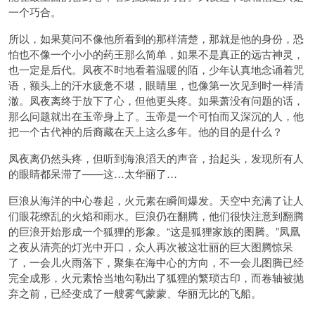
一个巧合。
所以，如果莫问不像他所看到的那样清楚，那就是他的身份，恐
怕也不像一个小小的药王那么简单，如果不是真正的远古神灵，
也一定是后代。凤夜不时地看着温暖的陌，少年认真地念诵着咒
语，额头上的汗水疲惫不堪，眼睛里，也像第一次见到时一样清
澈。凤夜离终于放下了心，但他更头疼。如果萧没有问题的话，
那么问题就出在玉帝身上了。玉帝是一个可怕而又深沉的人，他
把一个古代神的后裔藏在天上这么多年。他的目的是什么？
凤夜离仍然头疼，但听到海浪滔天的声音，抬起头，发现所有人
的眼睛都呆滞了——这…太华丽了…
巨浪从海洋的中心卷起，火元素在瞬间爆发。天空中充满了让人
们眼花缭乱的火焰和雨水。巨浪仍在翻腾，他们很快注意到翻腾
的巨浪开始形成一个狐狸的形象。“这是狐狸家族的图腾。”凤凰
之夜从清亮的灯光中开口，众人再次被这壮丽的巨大图腾惊呆
了，一会儿火雨落下，聚集在海中心的方向，不一会儿图腾已经
完全成形，火元素恰当地勾勒出了狐狸的繁琐古印，而卷轴被抛
弃之前，已经变成了一艘雾气蒙蒙、华丽无比的飞船。