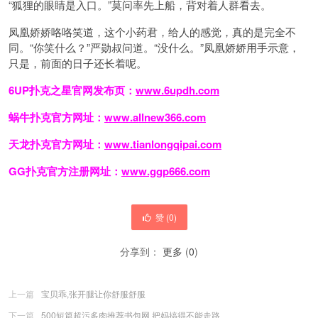
“狐狸的眼睛是入口。”莫问率先上船，背对着人群看去。
凤凰娇娇咯咯笑道，这个小药君，给人的感觉，真的是完全不
同。“你笑什么？”严勋叔问道。“没什么。”凤凰娇娇用手示意，
只是，前面的日子还长着呢。
6UP扑克之星官网发布页：
www.6updh.com
蜗牛扑克官方网址：
www.allnew366.com
天龙扑克官方网址：
www.tianlongqipai.com
GG扑克官方注册网址：
www.ggp666.com
赞 (
0
)
分享到：
更多
(
0
)
上一篇
宝贝乖,张开腿让你舒服舒服
下一篇
500短篇超污多肉推荐书包网 把妈搞得不能走路