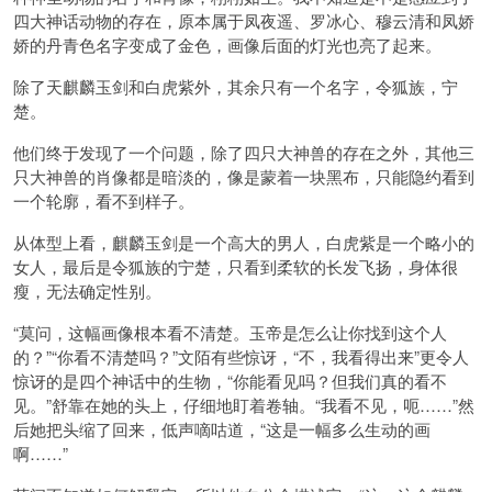
四大神话动物的存在，原本属于凤夜遥、罗冰心、穆云清和凤娇
娇的丹青色名字变成了金色，画像后面的灯光也亮了起来。
除了天麒麟玉剑和白虎紫外，其余只有一个名字，令狐族，宁
楚。
他们终于发现了一个问题，除了四只大神兽的存在之外，其他三
只大神兽的肖像都是暗淡的，像是蒙着一块黑布，只能隐约看到
一个轮廓，看不到样子。
从体型上看，麒麟玉剑是一个高大的男人，白虎紫是一个略小的
女人，最后是令狐族的宁楚，只看到柔软的长发飞扬，身体很
瘦，无法确定性别。
“莫问，这幅画像根本看不清楚。玉帝是怎么让你找到这个人
的？”“你看不清楚吗？”文陌有些惊讶，“不，我看得出来”更令人
惊讶的是四个神话中的生物，“你能看见吗？但我们真的看不
见。”舒靠在她的头上，仔细地盯着卷轴。“我看不见，呃……”然
后她把头缩了回来，低声嘀咕道，“这是一幅多么生动的画
啊……”