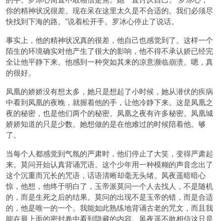
你的精神状况很差。现在呆在这里太久是不合适的。我们必须尽
快找到下海的路。”说着松开手。罗冰心停止了说话。
事实上，他的精神状况真的很差，他自己也感觉到了。这样一个
陌生的环境确实对他产生了很大的影响，他不得不承认娇已经完
全让他平静下来。他感到一种突如其来的凉意濒临崩溃。嗯，真
的很好。
凤凰的娇娇没有想太多，她只是想起了小时候，她从潜伏的疾病
中看到凤凰的夜晚，就握着他的手，让他冷静下来。这是凤凰之
夜的秘密，也是他们两个的秘密。凤凰之夜有许多秘密。凤凰城
娇娇知道的只是少数。她想做的是在他难过的时候陪着他。够
了。
当每个人都感觉到气氛的严肃时，他们停止了大笑，变得严肃起
来。莫问开始认真背诵咒语。这个少年用一种模糊的声音念出了
这个沉重而冗长的咒语，话语清晰却毫无头绪。凤夜遥暗暗心
惊，他想，他终于明白了，玉帝派莫问一个人去找人，不是随机
的，而是生死之后的结果。莫问的出现不是玉帝的错，而是合适
的，他是唯一的一个。我能如此熟练地背诵古老的咒文，而且我
能在最上面的密封卷中看到隐藏的内容。凤夜遥不敢相信这只是