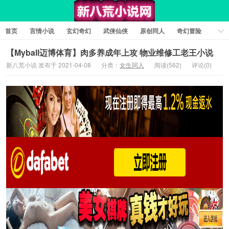
首页
言情小说
玄幻奇幻
武侠仙侠
原创同人
奇幻冒险
女性向小说
女生同人
情色工口
推理悬疑
日系小说
【Myball迈博体育】肉多养成年上攻 物业维修工老王小说
新八荒小说 发布于 2021-04-08
分类：
女生同人
阅读(562)
评论(0)
军事历史
短篇小说
科幻未来
经典文学
耽美小说