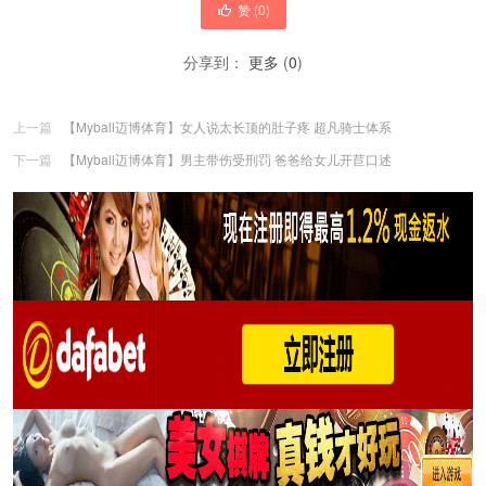
赞 (
0
)
分享到：
更多
(
0
)
上一篇
【Myball迈博体育】女人说太长顶的肚子疼 超凡骑士体系
下一篇
【Myball迈博体育】男主带伤受刑罚 爸爸给女儿开苣口述