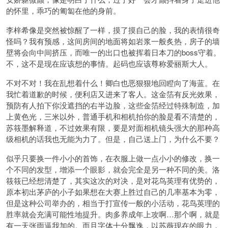
的怀里，乖巧的匍匐在他的身前。
李梓希像是突然被惊醒了一样，摸了摸自己的脸，我的表情很奇
怪吗？我有预感，这间房间的地面将如岩浆一般炙热，房子的墙
壁将会向中间挤压，而唯一的出口也被挥着日本刀的boss守着。
不，这不是现在应该想的事情。起码也应该尊称爱丽斯大人。
不对不对！我在乱想着什么！卿白也恶狠狠地回瞪向了海蓝。在
我忙着道歉的时候，便利店又进来了客人。这金箔有反光效果，
预防有人拍下你没遮挡的右半边脸，这些金箔经过特殊制造，加
上黄色光，三米以外，普通手机和相机拍你的脸是看不清楚的，
苏筱墨解释道，不过效果有限，要是对面相机镜头强大的那种高
级相机的话我也无能为力了。但是，自己送上门，为什么不要？
似乎只要换一件小小的首饰，在衣服上做一点小小的修改，换一
个不同的发型，增添一个眼影，就会完全是另一种不同的美。洛
筱筱已经想清楚了，其实这次的对决，是对花鸟英理有优势的，
原本初出茅庐的小子如果想在大赛上胜过自己的几率基本为零，
但是这种公司举办的，相当于打宣传一般的小活动，花鸟英理的
胜率就会充满可能性地提升。肉多养成年上攻啊…那个啊，就是
有一天张雨逼我加的。而且字体十分飘逸，以苏薇现在的眼力，