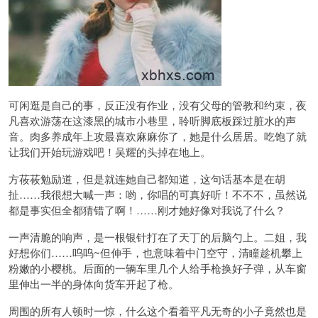
可闲逛是自己的事，反正没有作业，没有父母的管教和约束，夜
凡喜欢游荡在这漆黑的城市小巷里，聆听脚底板踩过脏水的声
音。肉多养成年上攻最喜欢麻麻你了，她是什么居居。吃饱了就
让我们开始玩游戏吧！吴耀的头掉在地上。
方莜莜勉励道，但是就连她自己都知道，这句话基本是在胡
扯……我很想大喊一声：哟，你唱的可真好听！不不不，虽然说
都是事实但全都猜错了啊！……刚才她好像对我说了什么？
一声清脆的响声，是一根银针打在了天丁的后脑勺上。二姐，我
好想你们……呜呜~但伸手，也意味着中门空守，清瞳趁机攀上
粉嫩的小樱桃。后面的一辆车里几个人给手枪换好子弹，从车窗
里伸出一半的身体向货车开起了枪。
周围的所有人顿时一惊，什么这个看着平凡无奇的小子竟然也是