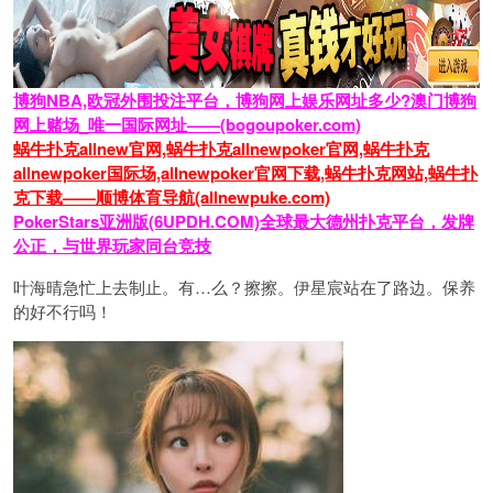
博狗NBA,欧冠外围投注平台，博狗网上娱乐网址多少?澳门博狗
网上赌场_唯一国际网址——(bogoupoker.com)
蜗牛扑克allnew官网,蜗牛扑克allnewpoker官网,蜗牛扑克
allnewpoker国际场,allnewpoker官网下载,蜗牛扑克网站,蜗牛扑
克下载——顺博体育导航(allnewpuke.com)
PokerStars亚洲版(6UPDH.COM)全球最大德州扑克平台，发牌
公正，与世界玩家同台竞技
叶海晴急忙上去制止。有…么？擦擦。伊星宸站在了路边。保养
的好不行吗！