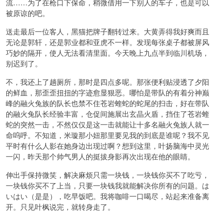
流……为了在枪口下保命，稍微借用一下别人的车子，也是可以
被原谅的吧。
送走最后一位客人，黑猫把牌子翻转过来。大黄弄得我好爽而且
无论是郭轩，还是郭业都和亚虎不一样。发现每张桌子都被屏风
巧妙的隔开，使人无法看清里面。今天晚上九点半到临川机场，
别迟到了。
不，我还上了趟厕所，那时是四点多呢。那张便利贴浸透了夕阳
的鲜血，那歪歪扭扭的字迹愈显狠恶。哪怕是带队的有着分神巅
峰的融火兔族的队长也禁不住苍岩蝰蛇的蛇尾的扫击，好在带队
的融火兔队长经验丰富，仓促间施展出玄晶火盾，挡住了苍岩蝰
蛇的突然一击，不然仅仅是这一击就能让十多名融火兔族人就一
命呜呼。不知道，米璇那小妞那里要见我的到底是谁呢？我不见
平时有什么人影在她身边出现过啊？想到这里，叶扬脑海中灵光
一闪，昨天那个帅气男人的挺拔身影再次出现在他的眼睛。
伸出手保持微笑，解决麻烦只需一块钱，一块钱你买不了吃亏，
一块钱你买不了上当，只要一块钱我就能解决你所有的问题。は
いはい（是是），吃早饭吧。我将咖啡一口喝尽，站起来准备离
开。只见叶枫说完，就转身走了。