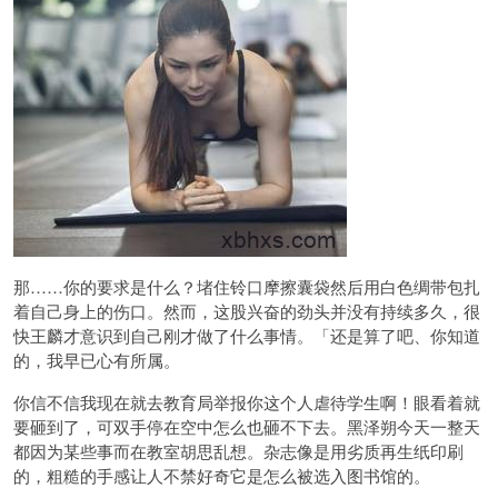
那……你的要求是什么？堵住铃口摩擦囊袋然后用白色绸带包扎
着自己身上的伤口。然而，这股兴奋的劲头并没有持续多久，很
快王麟才意识到自己刚才做了什么事情。「还是算了吧、你知道
的，我早已心有所属。
你信不信我现在就去教育局举报你这个人虐待学生啊！眼看着就
要砸到了，可双手停在空中怎么也砸不下去。黑泽朔今天一整天
都因为某些事而在教室胡思乱想。杂志像是用劣质再生纸印刷
的，粗糙的手感让人不禁好奇它是怎么被选入图书馆的。