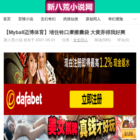
首页
言情小说
玄幻奇幻
武侠仙侠
原创同人
奇幻冒险
女性向小说
女生同人
情色工口
推理悬疑
日系小说
【Myball迈博体育】堵住铃口摩擦囊袋 大黄弄得我好爽
新八荒小说 发布于 2021-05-01
分类：
女生同人
阅读(585)
评论(0)
军事历史
短篇小说
科幻未来
经典文学
耽美小说