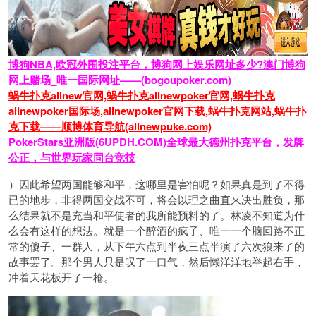
博狗NBA,欧冠外围投注平台，博狗网上娱乐网址多少?澳门博狗
网上赌场_唯一国际网址——(bogoupoker.com)
蜗牛扑克allnew官网,蜗牛扑克allnewpoker官网,蜗牛扑克
allnewpoker国际场,allnewpoker官网下载,蜗牛扑克网站,蜗牛扑
克下载——顺博体育导航(allnewpuke.com)
PokerStars亚洲版(6UPDH.COM)全球最大德州扑克平台，发牌
公正，与世界玩家同台竞技
）因此希望两国能够和平，这哪里是害怕呢？如果真是到了不得
已的地步，非得两国交战不可，将会以理之曲直来决出胜负，那
么结果就不是充当和平使者的我所能预料的了。林凌不知道为什
么会有这样的想法。就是一个醉酒的疯子、唯一一个脑回路不正
常的傻子、一群人，从下午六点到半夜三点半演了六次狼来了的
故事罢了。那个男人只是叹了一口气，然后懒洋洋地举起右手，
冲着天花板开了一枪。