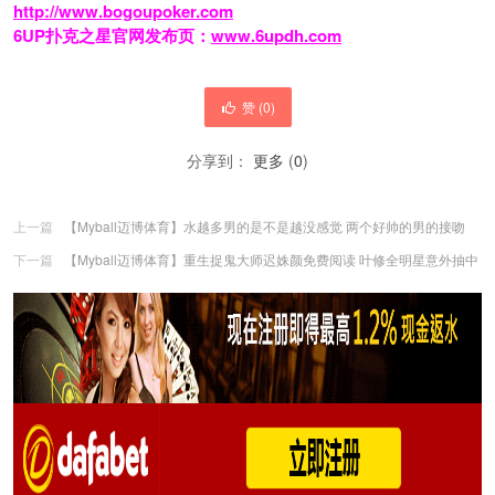
http://www.bogoupoker.com
6UP扑克之星官网发布页：
www.6updh.com
赞 (
0
)
分享到：
更多
(
0
)
上一篇
【Myball迈博体育】水越多男的是不是越没感觉 两个好帅的男的接吻
下一篇
【Myball迈博体育】重生捉鬼大师迟姝颜免费阅读 叶修全明星意外抽中