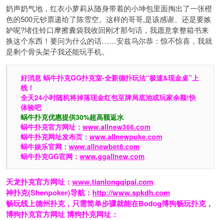
奶声奶气地，红衣小萝莉从随身带着的小坤包里面掏出了一张橙
色的500元钞票递给了陈雪空。这样的哥哥,是该感谢、还是要嫉
妒呢?堵住铃口摩擦囊袋我收回刚才那句话，我愿意拿整箱书来
换这个东西！要问为什么的话……安兹乌尔恭：惊不惊喜，我就
是剩个骨头架子我还能玩手机。
好消息 蜗牛扑克GG扑克室-全新德扑玩法“极速&现金桌”上
线！
全天24小时随机将掉落现金红包至牌局底池或玩家余额!快
体验吧
蜗牛扑克优惠提供30%超高额返水
蜗牛扑克官方网址：
www.allnew366.com
蜗牛扑克网址发布页：
www.allnewpuke.com
蜗牛娱乐官网：
www.allnewbet8.com
蜗牛扑克GG官网：
www.ggallnew.com
天龙扑克官方网址：
www.tianlongqipai.com
神扑克(Shenpoker)导航：
http://www.spkdh.com
畅玩线上德州扑克，只需简单步骤就能在Bodog博狗畅玩扑克，
博狗扑克官方网址 博狗扑克网址：