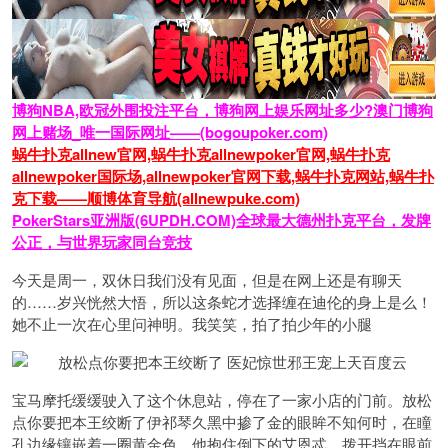
博狗NBA,欧冠外围投注平台，博狗网上娱乐网址多少?澳门博狗
网上赌场_唯一国际网址——(bogoupoker.com)
蜗牛扑克allnew官网,蜗牛扑克allnewpoker官网,蜗牛扑克
allnewpoker国际场,allnewpoker官网下载,蜗牛扑克网站,蜗牛扑
克下载——顺博体育导航(allnewpuke.com)
PokerStars亚洲版(6UPDH.COM)全球最大德州扑克平台，发牌
公正，与世界玩家同台竞技
今天是周一，双休日我们没有见面，但是在网上还是有聊天
的……岁兴恍然大悟，所以这条蛇才选择缠在迪伦的身上是么！
她不止一次在心里问神明。我笑笑，拍了拍少年的小腿
宝马摩托缓缓驶入了这个休息站，停在了一家小店的门前。放松
点你要把本王绞断了伊祁琴久黑中掺了金的眼眸不知何时，在瞳
孔边缘镶嵌着一圈黄金色，他抱住倒下的艾恩忒，拨开挡在眼前