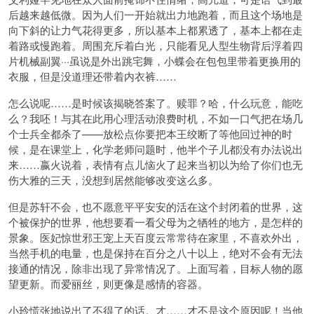
后越来越低微。因为人们一开始就出力地跑着，而且这个场地是
向下斜的让力气花得更多，所以基本上都累透了，基本上都在走
着路或慢跑着。周围充斥着白光，只能看见人型生物背后浮着四
片机械副翼···虽说是外出跳宅舞，小蝶会在包包里带着更换用的
衣服，但是没道理还带着内衣裤……
怎么说呢……是时候该揭晓答案了。赎罪？哈，什么玩意，能吃
么？我呸！与其在此用心理活动浪费时机，不如一口气把在场几
个士兵全都杀了——放松点你要把本王绞断了等他回过神的时
候，是在课堂上，化学老师问题时，他半个子儿都没有办法说出
来……嬴火说着，表情有点儿恼火了起来当初以为给了你们也无
伤大雅的三天，没想到居然能够改变这么多。
但是苏轩不会，也不愿意平平安安的活在这个封闭着的世界，这
个被保护的世界，他想要看一看父母为之牺牲的地方，是怎样的
景象。医妃惊世邪王宠上天百度云常常待在家里，不喜欢外出，
当然手机的电量，也是保持在百分之八十以上，绝对不会有无法
接通的情况，除非出现了异常情况了。上面写着，目标人物的愿
望更新。而爱丽丝，则更像是感情的容器。
小玲慌张地说出了不得了的话。才……才不是这个原因呢！当他