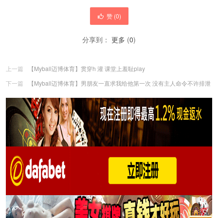
赞 (
0
)
分享到：
更多
(
0
)
上一篇
【Myball迈博体育】贯穿h 灌 课堂上羞耻play
下一篇
【Myball迈博体育】男朋友一直求我给他第一次 没有主人命令不许排泄