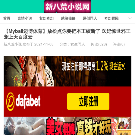
首页
言情小说
玄幻奇幻
武侠仙侠
原创同人
奇幻冒险
女性向小说
女生同人
情色工口
推理悬疑
日系小说
【Myball迈博体育】放松点你要把本王绞断了 医妃惊世邪王
宠上天百度云
军事历史
短篇小说
科幻未来
经典文学
耽美小说
新八荒小说 发布于 2021-11-08
分类：
女生同人
阅读(528)
评论(0)