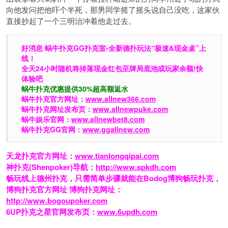
向他发问把他吓个半死，那男同学摇了摇头说自己没吃，这家伙
直接抄起了一个三明治冲着他走过去。
好消息 蜗牛扑克GG扑克室-全新德扑玩法“极速&现金桌”上
线！
全天24小时随机将掉落现金红包至牌局底池或玩家余额!快
体验吧
蜗牛扑克优惠提供30%超高额返水
蜗牛扑克官方网址：
www.allnew366.com
蜗牛扑克网址发布页：
www.allnewpuke.com
蜗牛娱乐官网：
www.allnewbet8.com
蜗牛扑克GG官网：
www.ggallnew.com
天龙扑克官方网址：
www.tianlongqipai.com
神扑克(Shenpoker)导航：
http://www.spkdh.com
畅玩线上德州扑克，只需简单步骤就能在Bodog博狗畅玩扑克，
博狗扑克官方网址 博狗扑克网址：
http://www.bogoupoker.com
6UP扑克之星官网发布页：
www.6updh.com