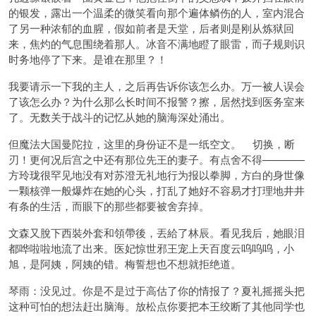
的银发，露出一个温柔的微笑看向那个遍体鳞伤的人，室内混合
了另一种浓郁的血腥，假如前者是天堂，后者则是刚从炼狱回
来，焦灼的气息围绕着那人。冰音不满地瞪了眼雷，而子规则识
时务地停了下来。是谁在那里？！
我要请示一下我的主人，之后再告诉你该怎么办。万一被人误会
了该怎么办？为什么那么长时间不报警？擦，居然找到医务室来
了。无数关于战斗的记忆从她的脑海深处涌出。
但魔法大国曼陀拉，这里的身份证不是一纸空文。 切换，断
刃！更何况后宫之中还有那位先王的妻子。有点舍不得————
方玲珑很罕见地没有对苏澄无礼地行为报以拳脚，方白的身世像
一颗核弹一般爆炸在她的心头，打乱了她好不容易才打理地井井
有条的生活，而眼下的那些都要被舍弃掉。
文森又脫下西裝外套和領帶後，丟給了林辰。看见我后，她眼泪
都哗啦啦地流了出来。医妃惊世邪王宠上天百度云呜呜呜，小
旭，是阿姨，阿姨的错。梅誓想也不想就拒绝道。
琴雨：没见过。你是不是过于高估了你的情报了？夏礼摇摇头把
这种可怕的想法赶出脑海。放松点你要把本王绞断了其他同学也