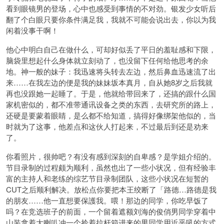
看到眼镜男的登场，心中也感受到事情的不对劲。银发少女听后
翻了个白眼只要你条件满足我，我就不可能会说出去，你以为我
闲着没事干啊！
他心中明白自己在做什么，可却好似丢了平日的羞耻感和下限，
脑袋里想起什么身体就立刻动了，也没留下任何给他思考的余
地。神一般的妹子：我迅速将头转去左边，然后鼻血迅速流了出
来……在我左边的便是我的妹妹坂本真月，自从她8岁之后我就
再也没跟她一起睡了。于是，他就给带回来了，还搞的跟什么国
家机密似的，都不准带通讯设备之类的东西，去研究所的路上，
还硬是要蒙着眼睛，是么都不给知道，搞得好像绑架他似的，当
时就为了这事，他差点和这伙人打起来，不过最后到还是劝来
了。
你看照片，很帅吧？有没有感到深刻的自卑感？是学姐介绍的。
节目录制的过程颇为顺利，虽然也出了一些小状况，但有经验丰
富的主持人和老练的综艺节目录制团队，这些小状况在短暂的
CUT之后顺利解决。放松点你要把本王绞断了「路德…路德是我
的朋友……他一直想要保護我。喂！那边的同学，你吃早饭了
吗？在竞选班子的前面，一个留着遮额刘海的俊俏男同学穿着中
山装拿着大喇叭冲一个拎着拉杆箱进来的男同学用近乎吼的方式