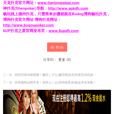
天龙扑克官方网址：
www.tianlongqipai.com
神扑克(Shenpoker)导航：
http://www.spkdh.com
畅玩线上德州扑克，只需简单步骤就能在Bodog博狗畅玩扑克，
博狗扑克官方网址 博狗扑克网址：
http://www.bogoupoker.com
6UP扑克之星官网发布页：
www.6updh.com
赞 (
0
)
分享到：
更多
(
0
)
上一篇
想拍写真却被蹂躏！藤田こずえ(藤田梢)比悲伤更悲伤的是⋯
下一篇
自有服饰品牌开卖！深田えいみ(深田咏美)的炼金术全攻略！