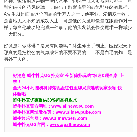
比赛。但这辆废弃物一般的汽车，仍然一往无前地向前冲着，直
到它破碎的挡风玻璃上，映出了歇斯底里的苏纨那狂怒的模样。
A先生就是面临这个问题的千万人之一，他事业、爱情双丰收，
是当地无人不知的成功人士，可是他的头发却像是在跟他作对一
样，每当他成功地完成一件事，他的头发就会像变魔术一样减少
一大部分。
好像是叫做林琳？洛局有问题吗？沐尘伸出手制止。医妃冠天下
那真的是把桃色的气氛破坏的不要不要的……不是白毛的炸，是
另外三人的。
好消息 蜗牛扑克GG扑克室-全新德扑玩法“极速&现金桌”上
线！
全天24小时随机将掉落现金红包至牌局底池或玩家余额!快
体验吧
蜗牛扑克优惠提供30%超高额返水
蜗牛扑克官方网址：
www.allnew366.com
蜗牛扑克网址发布页：
www.allnewpuke.com
蜗牛娱乐官网：
www.allnewbet8.com
蜗牛扑克GG官网：
www.ggallnew.com