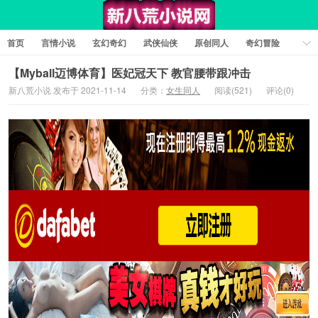
首页
言情小说
玄幻奇幻
武侠仙侠
原创同人
奇幻冒险
女性向小说
女生同人
情色工口
推理悬疑
日系小说
【Myball迈博体育】医妃冠天下 教官腰带跟冲击
新八荒小说 发布于 2021-11-14
分类：
女生同人
阅读(521)
评论(0)
军事历史
短篇小说
科幻未来
经典文学
耽美小说