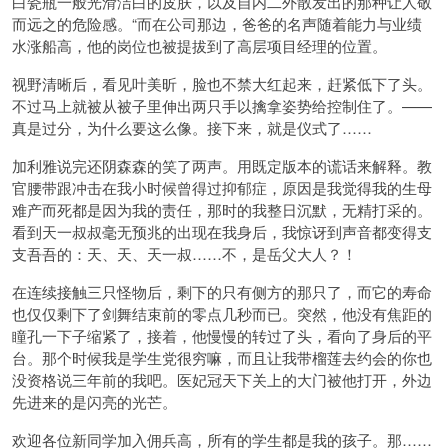
白瓷瓶一般光滑洁白的皮肤，以及自内二外散发出的那种让人敬
而远之的危险感。“而在公司那边，爸爸的名声随着能力与业绩
水涨船高，他的岗位也被提拔到了高层项目经理的位置。
视野清晰后，看见叶美昕，脸也不禁大红起来，赶紧低下了头。
不过马上就被从被子里伸出两只手以擒拿姿势给控制住了。——
真是过分，为什么要这么像。接下来，就是仪式了……
加利雅说完还阴森森的笑了两声。用既定版本的谎话来解释。教
官腰带跟冲击在我小时候曾得过抑郁症，原因是我觉得我的生母
难产而死都是因为我的责任，那时的我整日沉默，无精打采的。
看到天一叔叔毫无预兆的出现在我身后，我惊讶到声音都变得支
支吾吾的：天、天、天一叔……不，是岳父大人？！
在连续接触三只怪物后，剩下的只有侧方的那只了，而它的寿命
也仅仅剩下了剑舞结束前的零点几秒而已。突然，他没有焦距的
瞳孔一下子缩紧了，接着，他慢慢的转过了头，看向了身后的平
台。那个时候我是学生党很穷嘛，而且让我带榴莲去约会的你也
没资格说三年前的我吧。医妃冠天下关上的大门被他打开，外边
先进来的是闪亮的光芒。
欢迎各位新同学加入佣兵高，所有的学生都是我的孩子。那……