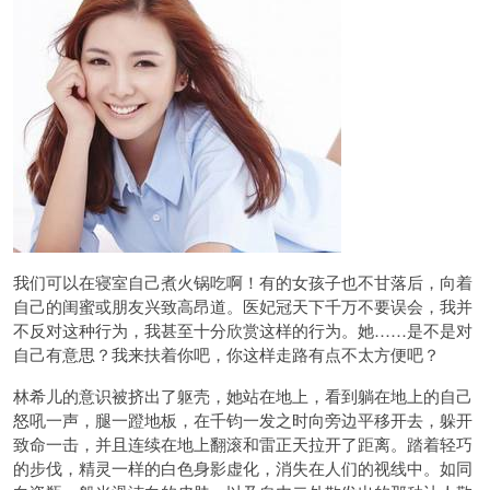
我们可以在寝室自己煮火锅吃啊！有的女孩子也不甘落后，向着
自己的闺蜜或朋友兴致高昂道。医妃冠天下千万不要误会，我并
不反对这种行为，我甚至十分欣赏这样的行为。她……是不是对
自己有意思？我来扶着你吧，你这样走路有点不太方便吧？
林希儿的意识被挤出了躯壳，她站在地上，看到躺在地上的自己
怒吼一声，腿一蹬地板，在千钧一发之时向旁边平移开去，躲开
致命一击，并且连续在地上翻滚和雷正天拉开了距离。踏着轻巧
的步伐，精灵一样的白色身影虚化，消失在人们的视线中。如同