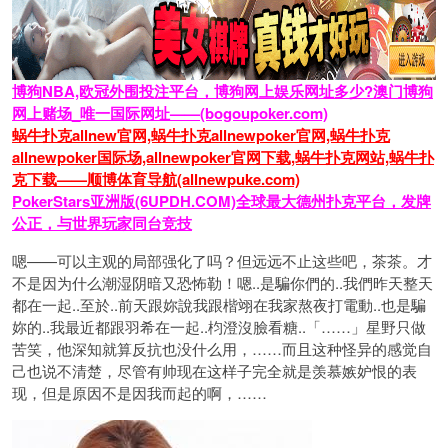
博狗NBA,欧冠外围投注平台，博狗网上娱乐网址多少?澳门博狗
网上赌场_唯一国际网址——(bogoupoker.com)
蜗牛扑克allnew官网,蜗牛扑克allnewpoker官网,蜗牛扑克
allnewpoker国际场,allnewpoker官网下载,蜗牛扑克网站,蜗牛扑
克下载——顺博体育导航(allnewpuke.com)
PokerStars亚洲版(6UPDH.COM)全球最大德州扑克平台，发牌
公正，与世界玩家同台竞技
嗯——可以主观的局部强化了吗？但远远不止这些吧，茶茶。才
不是因为什么潮湿阴暗又恐怖勒！嗯..是騙你們的..我們昨天整天
都在一起..至於..前天跟妳說我跟楷翊在我家熬夜打電動..也是騙
妳的..我最近都跟羽希在一起..枃澄沒臉看糖..「……」星野只做
苦笑，他深知就算反抗也没什么用，……而且这种怪异的感觉自
己也说不清楚，尽管有帅现在这样子完全就是羡慕嫉妒恨的表
现，但是原因不是因我而起的啊，……