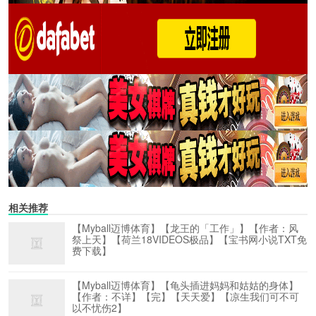
相关推荐
【Myball迈博体育】【龙王的「工作」】【作者：风
祭上天】【荷兰18VIDEOS极品】【宝书网小说TXT免
费下载】
【Myball迈博体育】【龟头插进妈妈和姑姑的身体】
【作者：不详】【完】【天天爱】【凉生我们可不可
以不忧伤2】