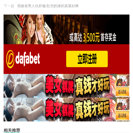
下一篇
我被老男人玩舒服/肚兜奶揉的真紧好爽
相关推荐