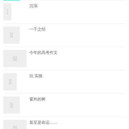
沉溺
一千之结
今年的高考作文
玩 实验
窗外的树
甚至是命运……