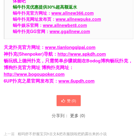
体验吧
蜗牛扑克优惠提供30%超高额返水
蜗牛扑克官方网址：
www.allnew366.com
蜗牛扑克网址发布页：
www.allnewpuke.com
蜗牛娱乐官网：
www.allnewbet8.com
蜗牛扑克GG官网：
www.ggallnew.com
天龙扑克官方网址：
www.tianlongqipai.com
神扑克(Shenpoker)导航：
http://www.spkdh.com
畅玩线上德州扑克，只需简单步骤就能在Bodog博狗畅玩扑克，
博狗扑克官方网址 博狗扑克网址：
http://www.bogoupoker.com
6UP扑克之星官网发布页：
www.6updh.com
赞 (
0
)
分享到：
更多
(
0
)
上一篇
粗吗舒不舒服宝贝h古文&把衣服脱啦把奶露出来的小说