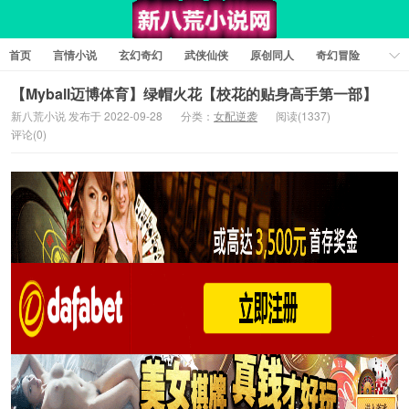
首页
言情小说
玄幻奇幻
武侠仙侠
原创同人
奇幻冒险
女性向小说
女生同人
情色工口
推理悬疑
日系小说
【Myball迈博体育】绿帽火花【校花的贴身高手第一部】
新八荒小说 发布于 2022-09-28
分类：
女配逆袭
阅读(1337)
军事历史
短篇小说
科幻未来
经典文学
耽美小说
评论(0)