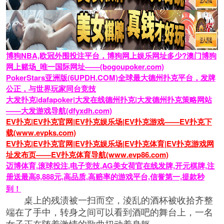
博狗NBA,欧冠外围投注平台，博狗网上娱乐网址多少?澳门博狗
网上赌场_唯一国际网址——(bogoupoker.com)
PokerStars亚洲版(6UPDH.COM)全球最大德州扑克平台，发牌
公正，与世界玩家同台竞技
大发扑克|dafapoker|大发在线德州扑克|大发德州扑克策略网站
——大发游戏导航(dfyxdh.com)
EV扑克|EV扑克官网|EV扑克娱乐场|EV扑克游戏——EV扑克下
载(www.evpks.com)
EV扑克|EV扑克官网|EV扑克娱乐场|EV扑克体育|EV扑克游戏网
址发布页——EV扑克体育导航(www.evp86.com)
迈博体育,滚球投注,电子竞技,AG美女荷官在线发牌,开元棋牌,注
册送最高8,888元,高品质,高赔率的游戏平台,信誉第一,提款秒
到！
桌上的残渍被一扫而空，淩乱的酒杯被收拾齐整
端在了手中，转身之间可以看到酒吧的舞台上，一名
女子正在随着激情的歌曲扭动着身躯。