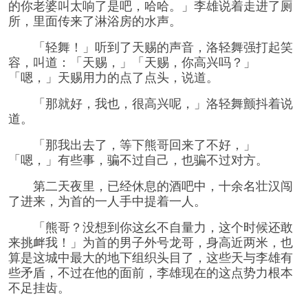
的你老婆叫太响了是吧，哈哈。」李雄说着走进了厕
所，里面传来了淋浴房的水声。
「轻舞！」听到了天赐的声音，洛轻舞强打起笑
容，叫道：「天赐，」「天赐，你高兴吗？」
「嗯，」天赐用力的点了点头，说道。
「那就好，我也，很高兴呢，」洛轻舞颤抖着说
道。
「那我出去了，等下熊哥回来了不好，」
「嗯，」有些事，骗不过自己，也骗不过对方。
第二天夜里，已经休息的酒吧中，十余名壮汉闯
了进来，为首的一人手中提着一人。
「熊哥？没想到你这幺不自量力，这个时候还敢
来挑衅我！」为首的男子外号龙哥，身高近两米，也
算是这城中最大的地下组织头目了，这些天与李雄有
些矛盾，不过在他的面前，李雄现在的这点势力根本
不足挂齿。