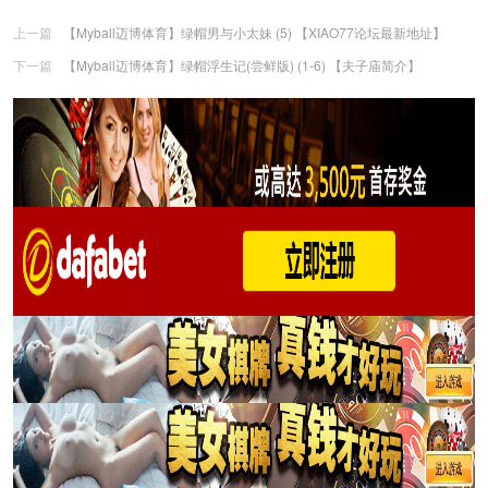
上一篇
【Myball迈博体育】绿帽男与小太妹 (5) 【XIAO77论坛最新地址】
下一篇
【Myball迈博体育】绿帽浮生记(尝鲜版) (1-6) 【夫子庙简介】