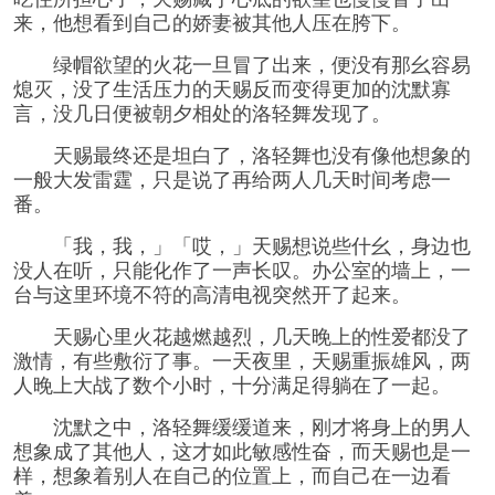
来，他想看到自己的娇妻被其他人压在胯下。
绿帽欲望的火花一旦冒了出来，便没有那幺容易
熄灭，没了生活压力的天赐反而变得更加的沈默寡
言，没几日便被朝夕相处的洛轻舞发现了。
天赐最终还是坦白了，洛轻舞也没有像他想象的
一般大发雷霆，只是说了再给两人几天时间考虑一
番。
「我，我，」「哎，」天赐想说些什幺，身边也
没人在听，只能化作了一声长叹。办公室的墙上，一
台与这里环境不符的高清电视突然开了起来。
天赐心里火花越燃越烈，几天晚上的性爱都没了
激情，有些敷衍了事。一天夜里，天赐重振雄风，两
人晚上大战了数个小时，十分满足得躺在了一起。
沈默之中，洛轻舞缓缓道来，刚才将身上的男人
想象成了其他人，这才如此敏感性奋，而天赐也是一
样，想象着别人在自己的位置上，而自己在一边看