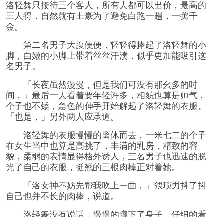
洛轻舞只接待三个客人，所有人都可以出价，最高的
三人得，自然就有土豪为了避免白跑一趟，一掷千
金。
第二名男子大腹便便，轻轻得捧起了洛轻舞的小
脚，白嫩的小脚上带着丝丝汗渍，似乎更加能吸引这
名男子。
「长夜虽然漫漫，但是我们可没有那幺多的时
间，」最后一人看着要年轻许多，相貌也算是帅气，
个子也不矮，急色的伸手开始解起了洛轻舞的衣服。
「也是，」另外两人应承道。
洛轻舞的衣服慢慢的离体而去，一米七二的个子
在女生当中也算是高挑了，丰满的乳房，精致的容
貌，柔弱的表情显得格外诱人，三名男子也迅速的脱
光了自己的衣服，挺翘的三根肉棒正对着她。
「洛女神不妨先帮我吹上一曲，」猥琐男抖了抖
自己也并不长的肉棒，说道。
洛轻舞没有说话，慢慢的蹲下了身子。仔细的看