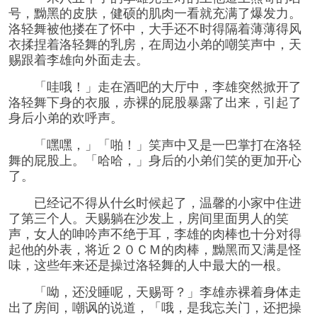
号，黝黑的皮肤，健硕的肌肉一看就充满了爆发力。
洛轻舞被他搂在了怀中，大手还不时得隔着薄薄得风
衣揉捏着洛轻舞的乳房，在周边小弟的嘲笑声中，天
赐跟着李雄向外面走去。
「哇哦！」走在酒吧的大厅中，李雄突然掀开了
洛轻舞下身的衣服，赤裸的屁股暴露了出来，引起了
身后小弟的欢呼声。
「嘿嘿，」「啪！」笑声中又是一巴掌打在洛轻
舞的屁股上。「哈哈，」身后的小弟们笑的更加开心
了。
已经记不得从什幺时候起了，温馨的小家中住进
了第三个人。天赐躺在沙发上，房间里面男人的笑
声，女人的呻吟声不绝于耳，李雄的肉棒也十分对得
起他的外表，将近２０ＣＭ的肉棒，黝黑而又满是怪
味，这些年来还是操过洛轻舞的人中最大的一根。
「呦，还没睡呢，天赐哥？」李雄赤裸着身体走
出了房间，嘲讽的说道，「哦，是我忘关门，还把操