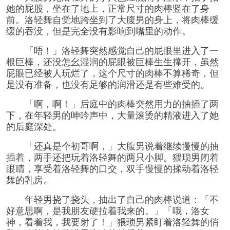
她的屁股，坐在了地上，正常尺寸的肉棒竖在了身
前。洛轻舞自觉地跨坐到了大腹男的身上，将肉棒缓
缓的吞没，但是完全没有影响到嘴里的动作。
「唔！」洛轻舞突然感觉自己的屁眼里进入了一
根巨棒，还没怎幺湿润的屁眼被巨棒生生撑开，虽然
屁眼已经被人玩烂了，这个尺寸的肉棒不算稀奇，但
是没有准备，也没有足够的润滑还是有些难受的。
「啊，啊！」后庭中的肉棒突然用力的抽插了两
下，在年轻男的呻吟声中，大量滚烫的精液进入了她
的后庭深处。
「还真是个初哥啊，」大腹男说着继续慢慢的抽
插着，两手还把玩着洛轻舞的两只小脚。猥琐男闭着
眼睛，享受着洛轻舞的口交，双手慢慢的揉动着洛轻
舞的乳房。
年轻男挠了挠头，抽出了自己的肉棒说道：「不
好意思啊，是我朋友硬拉着我来的。」「哦，洛女
神，看着我，我要射了！」猥琐男紧盯着洛轻舞的俏