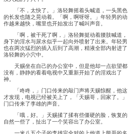
「不，太快了。」洛轻舞摇着头喊道，一头黑色
的长发也随之晃动着。「啊，啊呀呀。」年轻男的动
作越来越快，嘴里也开始发出了喊叫声音。
「啊，被干死了啊，」洛轻舞挺动着腰肢喊道，
身下的淫水与尿水似乎一起向外喷射了出来。年轻男
也在两次猛烈的插入后到了高潮，精液全部内射进了
洛轻舞的小穴中。
天赐坐在自己的办公室中，但是他却一点欲望都
没有，静静的看着电视中又重新开始了的淫戏出了
神。
「咚咚，」门口传来的敲门声将天赐惊醒，他这
才发现，电视已经被关上了，「天赐哥，回家了。」
门口传来了李雄的声音。
「哦，好。」天赐揉了揉有些僵硬的脸，恢复的
自然一些了，扯出了一个笑容出了办公室。
一米八五个子的李雄完全对的上他道上熊哥的名