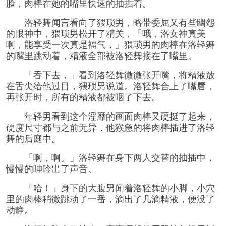
脸，肉棒在她的嘴里快速的抽插着。
洛轻舞闻言看向了猥琐男，略带委屈又有些幽怨
的眼神中，猥琐男松开了精关，「哦，洛女神真美
啊，能享受一次真是福气，」猥琐男的肉棒在洛轻舞
的嘴里跳动着，精液全部被洛轻舞接在了嘴里。
「吞下去，」看到洛轻舞微微张开嘴，将精液放
在舌尖给他过目，猥琐男说道。洛轻舞合上了嘴唇，
再张开时，所有的精液都被咽了下去。
年轻男看到这个淫靡的画面肉棒又硬挺了起来，
硬度尺寸都与之前无异，他猴急的将肉棒插进了洛轻
舞的后庭中。
「啊，啊。」洛轻舞在身下两人交替的抽插中，
慢慢的呻吟出了声音。
「哈！」身下的大腹男闻着洛轻舞的小脚，小穴
里的肉棒稍微跳动了一番，滴出了几滴精液，便没了
动静。