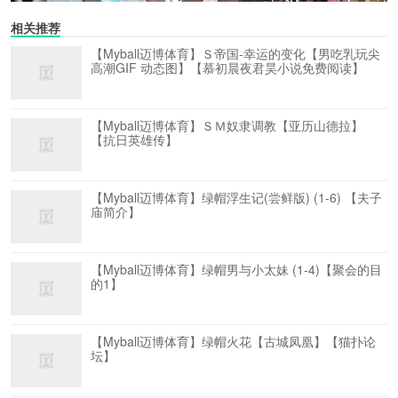
相关推荐
【Myball迈博体育】Ｓ帝国-幸运的变化【男吃乳玩尖
高潮GIF 动态图】【慕初晨夜君昊小说免费阅读】
【Myball迈博体育】ＳＭ奴隶调教【亚历山德拉】
【抗日英雄传】
【Myball迈博体育】绿帽浮生记(尝鲜版) (1-6) 【夫子
庙简介】
【Myball迈博体育】绿帽男与小太妹 (1-4)【聚会的目
的1】
【Myball迈博体育】绿帽火花【古城凤凰】【猫扑论
坛】