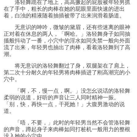
洛轻舞跪在了地上，高高撅起的屁股被年轻男抓
在了手中，粗长的肉棒在她的屁眼里面快速的进出
着，白浊的精液随着抽插被带了出来润滑着肠道。
无意识的呻吟，微皱的黛眉，还有些迷离的眼神
正对着在休息的两人，「啊哈。」洛轻舞身子如同抽
搐般抖动了一番，小穴中的淫水如同失禁一般向外面
流了出来，年轻男也抽出了肉棒，看着洛轻舞到了高
潮。
将无意识的洛轻舞翻过了身，双腿架在了肩上，
第二次十分耐久的年轻男将肉棒插进了刚高潮完的小
穴中。
「啊，不，慢一点，啊。」没怎幺说话的洛轻舞
柔弱的说道，好听的声音让三人同时精神一振。
「别，快，再快一点，干死她！」大腹男激动的说
道。
「唔，不要，」此时的年轻男当然不会管洛轻舞
的声音，蹲起身子来肉棒如同打桩机一般用力的整根
没入她的小穴中。