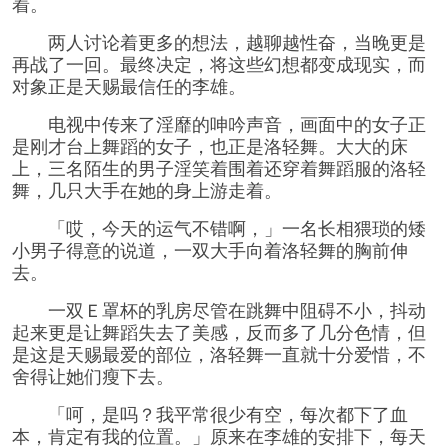
着。
两人讨论着更多的想法，越聊越性奋，当晚更是
再战了一回。最终决定，将这些幻想都变成现实，而
对象正是天赐最信任的李雄。
电视中传来了淫靡的呻吟声音，画面中的女子正
是刚才台上舞蹈的女子，也正是洛轻舞。大大的床
上，三名陌生的男子淫笑着围着还穿着舞蹈服的洛轻
舞，几只大手在她的身上游走着。
「哎，今天的运气不错啊，」一名长相猥琐的矮
小男子得意的说道，一双大手向着洛轻舞的胸前伸
去。
一双Ｅ罩杯的乳房尽管在跳舞中阻碍不小，抖动
起来更是让舞蹈失去了美感，反而多了几分色情，但
是这是天赐最爱的部位，洛轻舞一直就十分爱惜，不
舍得让她们瘦下去。
「呵，是吗？我平常很少有空，每次都下了血
本，肯定有我的位置。」原来在李雄的安排下，每天