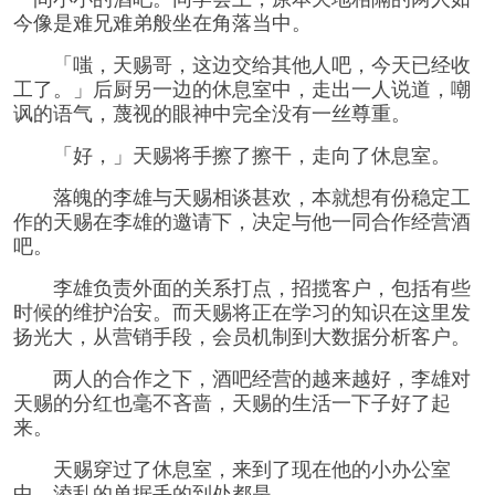
今像是难兄难弟般坐在角落当中。
「嗤，天赐哥，这边交给其他人吧，今天已经收
工了。」后厨另一边的休息室中，走出一人说道，嘲
讽的语气，蔑视的眼神中完全没有一丝尊重。
「好，」天赐将手擦了擦干，走向了休息室。
落魄的李雄与天赐相谈甚欢，本就想有份稳定工
作的天赐在李雄的邀请下，决定与他一同合作经营酒
吧。
李雄负责外面的关系打点，招揽客户，包括有些
时候的维护治安。而天赐将正在学习的知识在这里发
扬光大，从营销手段，会员机制到大数据分析客户。
两人的合作之下，酒吧经营的越来越好，李雄对
天赐的分红也毫不吝啬，天赐的生活一下子好了起
来。
天赐穿过了休息室，来到了现在他的小办公室
中，淩乱的单据丢的到处都是。