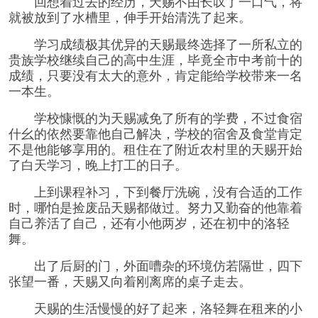
回想着过去的经历，天赐不由长叹了一口气，将
就被放到了水槽里，伸手开始清洗了起来。
学习成绩极其优异的天赐最终选择了一所私立的
贵族学校继续自己的高中生涯，毕竟全市中考前十的
成绩，只要没有太大的意外，肯定能给学校带来一名
一本生。
学校慷慨的为天赐减免了所有的学费，不过食宿
什幺的依然要靠他自己解决，学校的宿舍及食堂肯定
不是他能够享用的。租住在了附近农村里的天赐开始
了白天学习，晚上打工的日子。
上到课程补习，下到餐厅洗碗，没有合适的工作
时，哪怕是捡废品天赐都做过。努力又勤奋的他靠着
自己养活了自己，还有小他两岁，还在初中的洛轻
舞。
出了后厨的门，外面嘈杂的环境仿若隔世，四下
张望一番，天赐又向着刚离席的桌子走去。
天赐的生活慢慢的好了起来，洛轻舞在租来的小