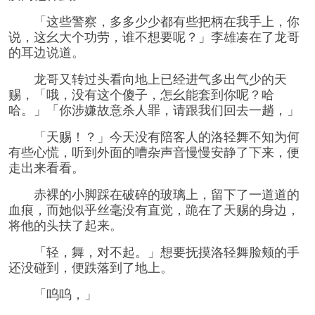
「这些警察，多多少少都有些把柄在我手上，你
说，这幺大个功劳，谁不想要呢？」李雄凑在了龙哥
的耳边说道。
龙哥又转过头看向地上已经进气多出气少的天
赐，「哦，没有这个傻子，怎幺能套到你呢？哈
哈。」「你涉嫌故意杀人罪，请跟我们回去一趟，」
「天赐！？」今天没有陪客人的洛轻舞不知为何
有些心慌，听到外面的嘈杂声音慢慢安静了下来，便
走出来看看。
赤裸的小脚踩在破碎的玻璃上，留下了一道道的
血痕，而她似乎丝毫没有直觉，跪在了天赐的身边，
将他的头扶了起来。
「轻，舞，对不起。」想要抚摸洛轻舞脸颊的手
还没碰到，便跌落到了地上。
「呜呜，」