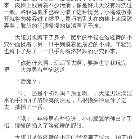
来，肉棒上残留着不少污渍，像是好几天没有清洗过
一般。洛轻舞似乎已经习惯了这种情况，小嘴微微张
开就将肉棒吞进了嘴里，灵巧的舌头在肉棒上来回舔
弄着，肮脏的污渍慢慢的被清理了干净。
大腹男也蹲下了身子，肥胖的手指在洛轻舞的小
穴外面揉着，另一只手则摸着他最爱的小脚。年轻男
也蹲下了身子，一只手向着洛轻舞的小穴伸来。
「你抢什幺啊，玩后面去啊，要换也等我玩完
吧。」大腹男有些恼怒道。
「后面？」
「呵，还是个初哥吗？后面啊。」大腹男沾满淫
水的手伸向了洛轻舞的后庭，几根指头径直伸了进
去，抽插了一番。
「哦！」年轻男有些惊讶，小心翼翼的伸出了手
指，慢慢的插入了洛轻舞的屁眼。
大腹男见洛轻舞的小穴已经流满了淫水，拍了拍