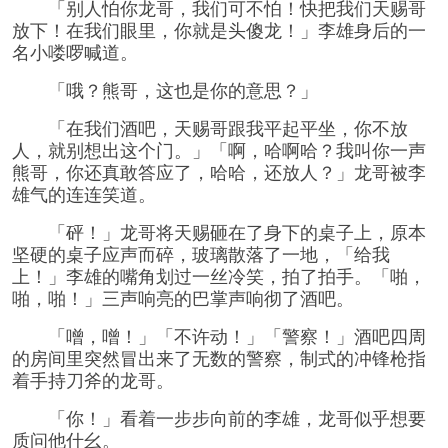
「别人怕你龙哥，我们可不怕！快把我们天赐哥
放下！在我们眼里，你就是头傻龙！」李雄身后的一
名小喽啰喊道。
「哦？熊哥，这也是你的意思？」
「在我们酒吧，天赐哥跟我平起平坐，你不放
人，就别想出这个门。」「啊，哈啊哈？我叫你一声
熊哥，你还真敢答应了，哈哈，还放人？」龙哥被李
雄气的连连笑道。
「砰！」龙哥将天赐砸在了身下的桌子上，原本
坚硬的桌子应声而碎，玻璃散落了一地，「给我
上！」李雄的嘴角划过一丝冷笑，拍了拍手。「啪，
啪，啪！」三声响亮的巴掌声响彻了酒吧。
「噌，噌！」「不许动！」「警察！」酒吧四周
的房间里突然冒出来了无数的警察，制式的冲锋枪指
着手持刀斧的龙哥。
「你！」看着一步步向前的李雄，龙哥似乎想要
质问他什幺。