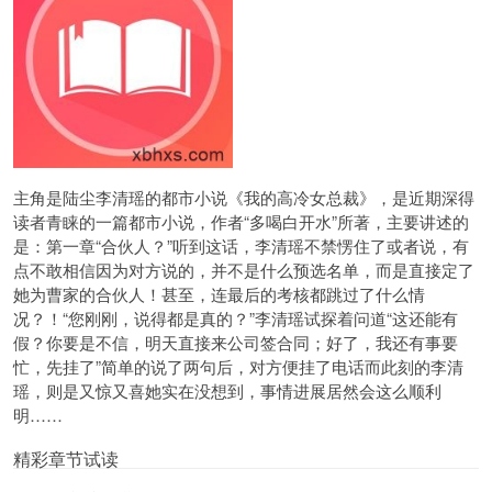
主角是
陆尘
李清瑶
的
都市小说
《
我的高冷女总裁
》，是近期深得
读者青睐的一篇都市小说，作者“多喝白开水”所著，主要讲述的
是：第一章“合伙人？”听到这话，李清瑶不禁愣住了或者说，有
点不敢相信因为对方说的，并不是什么预选名单，而是直接定了
她为曹家的合伙人！甚至，连最后的考核都跳过了什么情
况？！“您刚刚，说得都是真的？”李清瑶试探着问道“这还能有
假？你要是不信，明天直接来公司签合同；好了，我还有事要
忙，先挂了”简单的说了两句后，对方便挂了电话而此刻的李清
瑶，则是又惊又喜她实在没想到，事情进展居然会这么顺利
明……
精彩章节试读