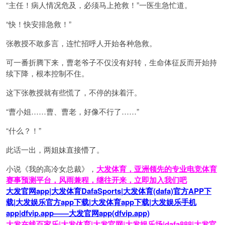
“主任！病人情况危及，必须马上抢救！”一医生急忙道。
“快！快安排急救！”
张教授不敢多言，连忙招呼人开始各种急救。
可一番折腾下来，曹老爷子不仅没有好转，生命体征反而开始持
续下降，根本控制不住。
这下张教授就有些慌了，不停的抹着汗。
“曹小姐……曹、曹老，好像不行了……”
“什么？！”
此话一出，两姐妹直接懵了。
小说《我的高冷女总裁》，
大发体育，亚洲领先的专业电竞体育
赛事预测平台，风雨兼程，继往开来，立即加入我们吧
大发官网app|大发体育DafaSports|大发体育(dafa)官方APP下
载|大发娱乐官方app下载|大发体育app下载|大发娱乐手机
app|dfvip.app——大发官网app(dfvip.app)
大发在线百家乐|大发体育|大发官网|大发娱乐场|dafa888|大发官