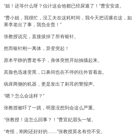
“姐！还等什么呀？估计这会他都已经尿遁了！”曹安安道。
“曹小姐，我很忙，没工夫在这耗时间，我今天把话撂在这，如
果李老出了事，我负全责！”
张教授说完，直接拔掉了所有银针。
然而银针刚一离体，异变突起！
原本平静的曹老爷子，身体突然开始抽搐起来。
其脸色迅速变黑，口鼻间也在不停的往外冒着血。
病床两侧的机器，更是发出了刺耳的警报声。
“嗯？怎么会这样？”
张教授被吓了一跳，明显没想到会这么严重。
“张教授！这怎么回事？！”曹宣妃眉头一皱。
“奇怪，刚刚还好好的……”张教授莫名有些不安。