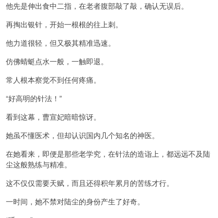
他先是伸出食中二指，在老者腹部敲了敲，确认无误后。
再掏出银针，开始一根根的往上刺。
他力道很轻，但又极其精准迅速。
仿佛蜻蜓点水一般，一触即退。
常人根本察觉不到任何疼痛。
“好高明的针法！”
看到这幕，曹宣妃暗暗惊讶。
她虽不懂医术，但却认识国内几个知名的神医。
在她看来，即便是那些老学究，在针法的造诣上，都远远不及陆
尘这般熟练与精准。
这不仅仅需要天赋，而且还得积年累月的苦练才行。
一时间，她不禁对陆尘的身份产生了好奇。