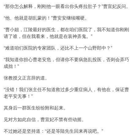
“那你怎么解释，刚刚他一眼看出你头疼拉肚子？”曹宣妃反问。
“他、他就是胡乱蒙的！”曹安安继续嘴硬。
“曹小姐，江陵最好的医生，都在咱们医院了，我不知道你刚刚
请了谁，但在我看来，他就是在装神弄鬼。”
“难道咱们医院的专家团队，还比不上一个山野郎中？”
“我知道你担心曹老安危，但请你不要病急乱投医，否则会弄巧
成拙！”
张教授义正言辞的道。
“没错！我们张主任不知道救过多少重症病人，有他在，保证曹
老平安无事！”
其身后一群医生纷纷附和起来。
见对方如此自信，曹宣妃不禁有些动摇。
不过她还是坚持道：“还是等陆先生回来再说吧。”