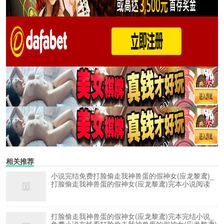
相关推荐
小说完结免费打脸偷走我神兽蛋的假神女(应龙黎鸢)_
打脸偷走我神兽蛋的假神女(应龙黎鸢)完本小说阅读
打脸偷走我神兽蛋的假神女(应龙黎鸢)完本完结小说_