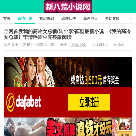
首页
言情小说
玄幻奇幻
武侠仙侠
原创同人
奇幻冒险
女性向小说
女生同人
情色工口
推理悬疑
日系小说
全网首发我的高冷女总裁(陆尘李清瑶)最新小说_《我的高冷
女总裁》李清瑶陆尘完整版阅读
军事历史
短篇小说
科幻未来
经典文学
耽美小说
新八荒小说 发布于 2023-06-28
分类：
言情小说
阅读(389)
评论(0)