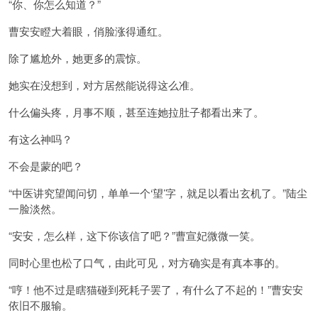
“你、你怎么知道？”
曹安安瞪大着眼，俏脸涨得通红。
除了尴尬外，她更多的震惊。
她实在没想到，对方居然能说得这么准。
什么偏头疼，月事不顺，甚至连她拉肚子都看出来了。
有这么神吗？
不会是蒙的吧？
“中医讲究望闻问切，单单一个‘望’字，就足以看出玄机了。”陆尘
一脸淡然。
“安安，怎么样，这下你该信了吧？”曹宣妃微微一笑。
同时心里也松了口气，由此可见，对方确实是有真本事的。
“哼！他不过是瞎猫碰到死耗子罢了，有什么了不起的！”曹安安
依旧不服输。