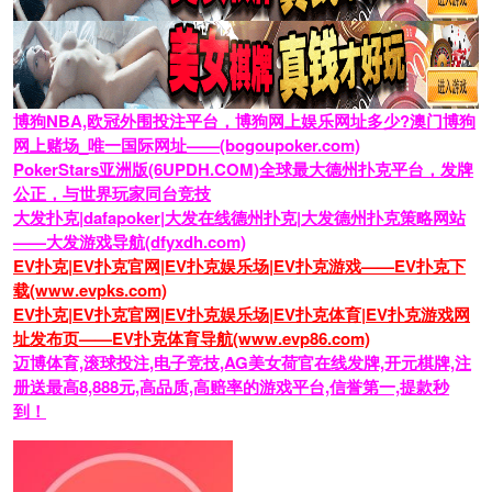
博狗NBA,欧冠外围投注平台，博狗网上娱乐网址多少?澳门博狗
网上赌场_唯一国际网址——(bogoupoker.com)
PokerStars亚洲版(6UPDH.COM)全球最大德州扑克平台，发牌
公正，与世界玩家同台竞技
大发扑克|dafapoker|大发在线德州扑克|大发德州扑克策略网站
——大发游戏导航(dfyxdh.com)
EV扑克|EV扑克官网|EV扑克娱乐场|EV扑克游戏——EV扑克下
载(www.evpks.com)
EV扑克|EV扑克官网|EV扑克娱乐场|EV扑克体育|EV扑克游戏网
址发布页——EV扑克体育导航(www.evp86.com)
迈博体育,滚球投注,电子竞技,AG美女荷官在线发牌,开元棋牌,注
册送最高8,888元,高品质,高赔率的游戏平台,信誉第一,提款秒
到！