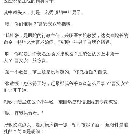
这些都是医院的精英骨干。
其中领头人，则是一名秃顶的中年男子。
“喂！你们谁啊？”曹安安双臂抱胸。
“我姓张，是医院的行政主任，兼职医学院教授，这次奉院长的
命令，特地来为曹老治病。”秃顶中年男子自我介绍道。
“呀！你就是那个美名远扬的张教授？江陵公认的医术第一
人？”曹安安一脸惊喜。
“第一不敢当，前三还是没问题的。”张教授颇为自傲。
“张教授！您来得正好，赶紧帮我爷爷查查怎么回事？”曹安安立
刻让开了道。
相较于陆尘这么个小年轻，她自然更相信医院的专家教授。
“嗯，容我先看看。”
张教授点点头，走到病床前一瞧，顿时皱起了眉：“这银针是谁
扎的？简直是胡闹！”