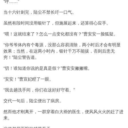
“呼……”
当十六针刺完，陆尘不禁长吁一口气。
虽然有段时间没用银针了，但施展起来，还算得心应手。
“喂！这就结束了？怎么一点变化都没有？”曹安安一脸狐疑。
“你爷爷体内有个毒源，没那么容易清除，两小时后才会有明显
效果；当然，在这两小时内，银针千万不能拔，否则后患无
穷！”陆尘警告道。
“切！谁知道你说的是真是假？”曹安安撇撇嘴。
“安安！”曹宣妃瞪了一眼。
“我去趟洗手间，你们在这好好守着。”
交代一句后，陆尘便出了病房。
然而他才刚离开，一群穿着白大褂的医生，便风风火火的赶了进
来。