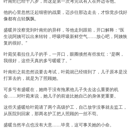
叶南烆已经十八岁，而这是第一次考完试有人在外边等他。
他的心里忽然泛起细密的战栗，迈步往那边走去，才惊觉步伐好
像都有点轻飘飘。
盛暖并没察觉到叶南烆的异样，等他走到跟前，开口解释：“医
生说阿姨可以出来转转，呼吸呼吸新鲜空气……放心吧，阿姨恢
复的很好。”
叶菀笑着拉住儿子的手，一开口，眼圈倏然有些发红：“是啊，
我很好，这些天真的多亏暖暖了。”
叶南烆之前忽然说要去考试，叶菀就已经猜到了，儿子原本是没
打算去的，就是为了照顾她。
可多亏有盛暖在，她终于没有拖累他儿子失去这么重要的机
会……对叶菀来说，她儿子的前途比她自己的身体更重要。
这些天盛暖给叶菀请了两个高级护工，自己放学没事就去监工，
从医院到回家，那两名护工把人照顾的一丝不苟。
盛暖当然半点也没有大意……毕竟，这可事关她的小命。