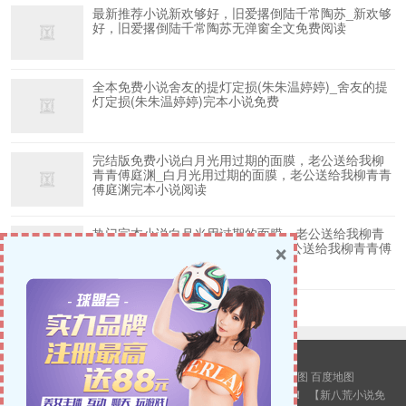
最新推荐小说新欢够好，旧爱撂倒陆千常陶苏_新欢够
好，旧爱撂倒陆千常陶苏无弹窗全文免费阅读
全本免费小说舍友的提灯定损(朱朱温婷婷)_舍友的提
灯定损(朱朱温婷婷)完本小说免费
完结版免费小说白月光用过期的面膜，老公送给我柳
青青傅庭渊_白月光用过期的面膜，老公送给我柳青青
傅庭渊完本小说阅读
热门完本小说白月光用过期的面膜，老公送给我柳青
×
青傅庭渊_白月光用过期的面膜，老公送给我柳青青傅
庭渊免费小说完结版
© 2026
新八荒小说网
版权所有.
站点地图
谷歌地图
百度地图
警告：本站所有内容均来源互联网，转载只为更多人观看！
【
新八荒小说免