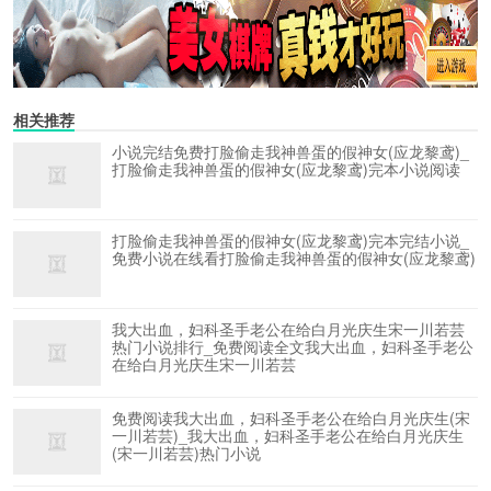
相关推荐
小说完结免费打脸偷走我神兽蛋的假神女(应龙黎鸢)_
打脸偷走我神兽蛋的假神女(应龙黎鸢)完本小说阅读
打脸偷走我神兽蛋的假神女(应龙黎鸢)完本完结小说_
免费小说在线看打脸偷走我神兽蛋的假神女(应龙黎鸢)
我大出血，妇科圣手老公在给白月光庆生宋一川若芸
热门小说排行_免费阅读全文我大出血，妇科圣手老公
在给白月光庆生宋一川若芸
免费阅读我大出血，妇科圣手老公在给白月光庆生(宋
一川若芸)_我大出血，妇科圣手老公在给白月光庆生
(宋一川若芸)热门小说