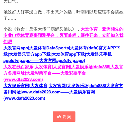
大口气。
她这好人好事没白做，不出意外的话，叶南烆以后应该不会搞她
了……
小说《救命！反派大佬们病娇又偏执》，
大发体育，亚洲领先的
专业电竞体育赛事预测平台，风雨兼程，继往开来，立即加入我
们吧
大发官网app|大发体育DafaSports|大发体育(dafa)官方APP下
载|大发娱乐官方app下载|大发体育app下载|大发娱乐手机
app|dfvip.app——大发官网app(dfvip.app)
大发在线百家乐|大发体育|大发官网|大发娱乐场|dafa888|大发官
方备用网址|大发彩票平台——大发彩票平台
(www.dfa2023.com)
大发娱乐官网|大发体育|大发官网|大发娱乐场|dafa888|大发官方
备用网址|www.dafa2023.com——大发娱乐官网
(www.dafa2023.com)
赞 (
0
)