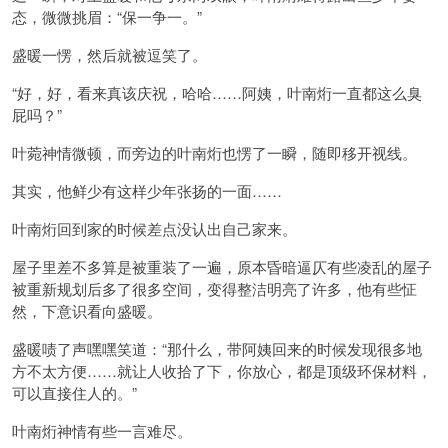
态，微微挑眉：“保一争一。”
盛暖一愣，然后就被逗笑了。
“好，好，看来真该庆祝，哈哈……阿姨，叶南烆一直都这么臭
屁吗？”
叶菀神情微顿，而旁边的叶南烆也愣了一瞬，随即移开视线。
其实，他鲜少有这样少年张扬的一面……
叶南烆回到家的时候差点没认出自己家来。
屋子里差不多算是被重装了一遍，原本昏暗逼仄有些凌乱的屋子
被重新规划后多了很多空间，变得整洁明亮了许多，他有些怔
然，下意识看向盛暖。
盛暖啧了声嘿嘿笑道：“那什么，带阿姨回来的时候发现很多地
方不太方便……就让人收拾了下，你放心，都是顶级环保材料，
可以直接住人的。”
叶南烆神情有些一言难尽。