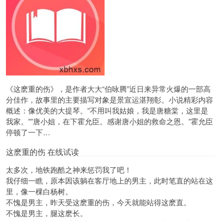
《
这麽重的伤
》，是作者大大“伯咏腾”近日来异常火爆的一部高
分佳作，故事里的主要描写对象是
景宣运
湛翔彰
。小说精彩内容
概述：像优美的大提琴。”不用叫我姑娘，我是唐糖棠，这里是
我家。””唐小姐，在下霍允臣。感谢唐小姐的救命之恩。”霍允臣
停顿了一下…
这麽重的伤 在线试读
太多次，地铁跑酷之神来惩罚我了吧！
我仔细一瞧，原本因该躺在客厅地上的男主，此时笔直的站在这
里，像一棵白杨树。
不愧是男主，昨天受这麽重的伤，今天就能站得这麽直。
不愧是男主，腿这麽长。