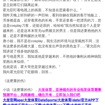
是立刻将它们隔离起来。
霍允臣盯着电视上的画面，不知道在思索着什么。”
我昨天晚上听到砰的一声巨响，看到你躺在我家的客厅地板上，
浑身都是血，还穿着黑色的长袍，手里还拿着一把漂亮的刀，您
这是cosplay刀客，还挺还原的，哈哈哈”我当然知道这个人是穿
越来的，还是这本末世无cp男频文的男主，但是我还要抱他的大
腿，还是不要狗腿的太明显。”
唐小姐，我不是在cosplay，我生活的环境与这里截然不同，没
有这麽多的高楼大厦，也没有发出声音的黑色盒子…..”霍允臣向
我讲述了很多他的疑惑。
多亏他是男主，我知道他是穿越来的，不然他好像刚从精神病院
里跑出来似得。”
也就是说，霍大哥您是穿越过来的。”
我向霍允臣眨了眨眼睛，回答…
《这麽重的伤》
小说《这麽重的伤》，
大发体育，亚洲领先的专业电竞体育赛事
预测平台，风雨兼程，继往开来，立即加入我们吧
大发官网app|大发体育DafaSports|大发体育(dafa)官方APP下