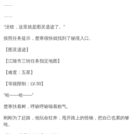
……
……
“没错，这里就是图灵遗迹了。”
按照任务提示，楚寒很快就找到了秘境入口。
【图灵遗迹】
【江陵市三转任务指定地图】
【难度：五星】
【等级限制：LV.30】
“哈——哈——”
楚寒扶着树，呼哧呼哧喘着粗气。
刚刚为了赶路，他玩命狂奔，甩开路上的怪物，把自己也累的够
呛。