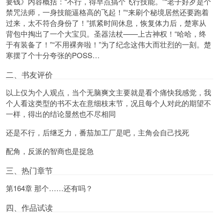
要钱》内容概括：“不行，得早点搞个飞行技能。”“老子好歹是个
禁咒法师，一身技能逼格高的飞起！”“来刷个秘境居然还要跑着
过来，太不符合身份了！”抓紧时间休息，恢复体力后，
楚寒
从
背包中掏出了一个大宝贝。圣器法杖——上古神权！“哈哈，终
于有装备了！”“不用裸奔啦！”为了纪念这伟大而壮烈的一刻。楚
寒摆了个十分夸张的POSS…
二、书友评价
以上仅为个人观点，当个无脑爽文主要就是看个痛快我感觉，我
个人看这类型的书不太在意细枝末节，况且每个人对此的期望不
一样，得出的结论显然也不尽相同
还是不行，后继乏力，番茄加工厂是吧，主角会自己找死
配角，反派的智商也是捉急
三、热门章节
第164章 那个……还有吗？
四、作品试读