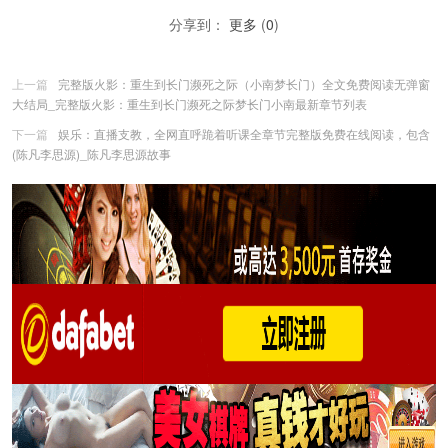
分享到：
更多
(
0
)
上一篇
完整版火影：重生到长门濒死之际（小南梦长门）全文免费阅读无弹窗
大结局_完整版火影：重生到长门濒死之际梦长门小南最新章节列表
下一篇
娱乐：直播支教，全网直呼跪着听课全章节完整版免费在线阅读，包含
(陈凡李思源)_陈凡李思源故事