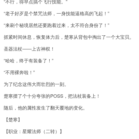
“不行，得早点搞个飞行技能。”
“老子好歹是个禁咒法师，一身技能逼格高的飞起！”
“来刷个秘境居然还要跑着过来，太不符合身份了！”
抓紧时间休息，恢复体力后，楚寒从背包中掏出了一个大宝贝。
圣器法杖——上古神权！
“哈哈，终于有装备了！”
“不用裸奔啦！”
为了纪念这伟大而壮烈的一刻。
楚寒摆了个十分夸张的POSS，把法杖装备上！
随后，他的属性发生了翻天覆地的变化。
【楚寒】
【职业：星耀法师（二转）】