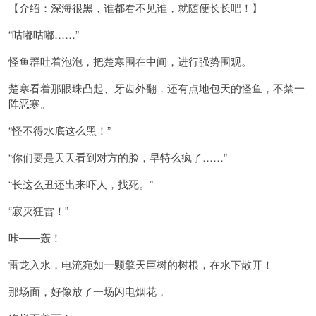
【介绍：深海很黑，谁都看不见谁，就随便长长吧！】
“咕嘟咕嘟……”
怪鱼群吐着泡泡，把楚寒围在中间，进行强势围观。
楚寒看着那眼珠凸起、牙齿外翻，还有点地包天的怪鱼，不禁一
阵恶寒。
“怪不得水底这么黑！”
“你们要是天天看到对方的脸，早特么疯了……”
“长这么丑还出来吓人，找死。”
“寂灭狂雷！”
咔——轰！
雷龙入水，电流宛如一颗擎天巨树的树根，在水下散开！
那场面，好像放了一场闪电烟花，