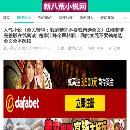
首页
言情小说
玄幻奇幻
武侠仙侠
原创同人
奇幻冒险
女性向小说
女生同人
情色工口
推理悬疑
日系小说
人气小说《全民转职：我的禁咒不要钱精选全文》江峰楚寒
完整版在线阅读_楚寒江峰全民转职：我的禁咒不要钱精选
军事历史
短篇小说
科幻未来
经典文学
耽美小说
全文全本阅读
新八荒小说 发布于 2023-07-26
分类：
言情小说
阅读(398)
评论(0)