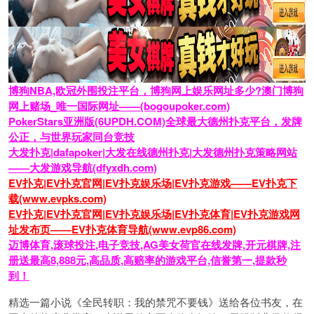
博狗NBA,欧冠外围投注平台，博狗网上娱乐网址多少?澳门博狗
网上赌场_唯一国际网址——(bogoupoker.com)
PokerStars亚洲版(6UPDH.COM)全球最大德州扑克平台，发牌
公正，与世界玩家同台竞技
大发扑克|dafapoker|大发在线德州扑克|大发德州扑克策略网站
——大发游戏导航(dfyxdh.com)
EV扑克|EV扑克官网|EV扑克娱乐场|EV扑克游戏——EV扑克下
载(www.evpks.com)
EV扑克|EV扑克官网|EV扑克娱乐场|EV扑克体育|EV扑克游戏网
址发布页——EV扑克体育导航(www.evp86.com)
迈博体育,滚球投注,电子竞技,AG美女荷官在线发牌,开元棋牌,注
册送最高8,888元,高品质,高赔率的游戏平台,信誉第一,提款秒
到！
精选一篇小说《
全民转职：我的禁咒不要钱
》送给各位书友，在