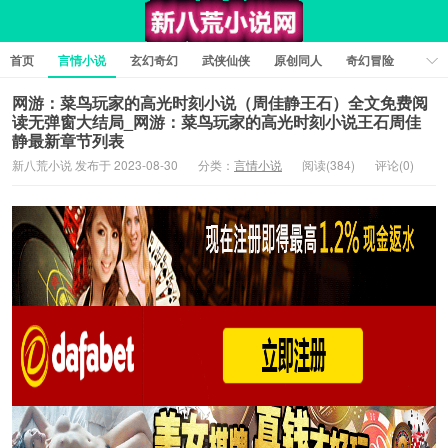
首页
言情小说
玄幻奇幻
武侠仙侠
原创同人
奇幻冒险
女性向小说
女生同人
情色工口
推理悬疑
日系小说
网游：菜鸟玩家的高光时刻小说（周佳静王石）全文免费阅
读无弹窗大结局_网游：菜鸟玩家的高光时刻小说王石周佳
军事历史
短篇小说
科幻未来
经典文学
耽美小说
静最新章节列表
新八荒小说 发布于 2023-08-30
分类：
言情小说
阅读(384)
评论(0)