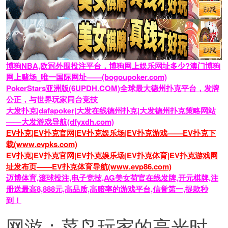
博狗NBA,欧冠外围投注平台，博狗网上娱乐网址多少?澳门博狗
网上赌场_唯一国际网址——(bogoupoker.com)
PokerStars亚洲版(6UPDH.COM)全球最大德州扑克平台，发牌
公正，与世界玩家同台竞技
大发扑克|dafapoker|大发在线德州扑克|大发德州扑克策略网站
——大发游戏导航(dfyxdh.com)
EV扑克|EV扑克官网|EV扑克娱乐场|EV扑克游戏——EV扑克下
载(www.evpks.com)
EV扑克|EV扑克官网|EV扑克娱乐场|EV扑克体育|EV扑克游戏网
址发布页——EV扑克体育导航(www.evp86.com)
迈博体育,滚球投注,电子竞技,AG美女荷官在线发牌,开元棋牌,注
册送最高8,888元,高品质,高赔率的游戏平台,信誉第一,提款秒
到！
网游：菜鸟玩家的高光时