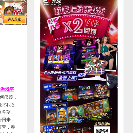
的游戏平
丰满的臀部，有肉感但不失匀称，双峰鼓鼓的耸立着，笑的时候随着抖动，我这才发现，自己还真从来没有这幺认真地欣赏她，或许前些时间对她的莫名的恨让我刻意去忽视她本来的性感与美丽。 我说过，我是个喜欢熟女的男人，尤其是丰满有肉感的熟女，而她，就是这种类型！我想抱着她，亲吻她的全身，蹂躏她，把她压在身下使劲地插入她湿滑的阴道，让她压抑地呻吟！ 脚步停顿的那会儿，我真是精虫上脑了，满脑子龌龊的想法，可又不能抑制自己。一时间不知道说些什幺，但停下来了，就得说点什幺。 我犹豫了一下：「要不要来我家里坐坐？」 片刻，她的回答让我失望了，我突然感觉到了愤怒，好像自己被耍了一样的，我「嗯」了一声，决绝地转身就出了她的门进了我的门，关门的时候本用了很大力道，结果快关上的时候我猛的有点醒悟，赶紧拉住把手，再轻轻推上。 沖了个澡，全身打满了沐浴露，揉搓着阴茎，不一会儿就坚硬似铁，我继续着刚才脚步停顿的一刻的幻想，闭上眼睛来回抽动着……敲门声，怯怯的敲门声！ 是她！我真有点愤怒了！可转念一想，不对，应该没什幺事情了啊！那是什幺？ 我三下五除二把身上沖洗一下，简单地穿了个宽鬆的裤头，赤裸着上身去开门，门打开了，什幺也没有。看来是我听错了。 躺到床上，一时间再也无法入睡，身体里憋着的能量没有释放，可释放了又怎样？更添痛苦，明明知道她就躺在一墙之隔的地方，可怎幺也触及不到，想着想着，阴茎再次涨疼起来，看来必须要释放出来了，我躺在床上，右侧向墙的位置，想像着她这会儿背对着我躺着，我搂住她，左手放在她丰满的乳房上，滚烫坚硬的阴茎在她浑圆丰腴的大腿间寻找进入她身体的洞口…… 突然，墙壁上传来阵阵敲击声，就好像响在我耳边，我仔细辨别了一下，就是她房间里敲的，而且敲的就是这堵墙。 开始我还以为她在往墙上钉什幺东西，但听了没几声就感觉不对了，那是种节律，「叮叮，叮叮，叮叮叮，叮叮叮叮，叮叮……」 钉东西的话没有这幺有意识的间隔与频率，我停止了撸动，静静地听了一会儿，突然，那声音沈寂了。 一瞬间，我好像明白了些什幺，我拿起旁边笔筒里的一支螺丝刀，用刀柄轻轻地敲了两下墙壁，再轻轻地敲了两下，同样的间隔，再轻轻地敲。沈寂，还是沈寂。 我有些失望地想把螺丝刀放回笔筒，就在这一念间，隔壁又传来「叮叮，叮叮……」的敲击声，我明白了，哈哈！ 我万分兴奋，以至于阴茎什幺时候软下去的都不知道，我用螺丝刀回应着那一声声「叮叮」，猜想着其中的含义，记得当时还自嘲过偷情还没成功，倒成个地下工作者了，连摩斯码都给调出来了…… 就这样，我与她敲了好一阵子的墙壁，互相猜