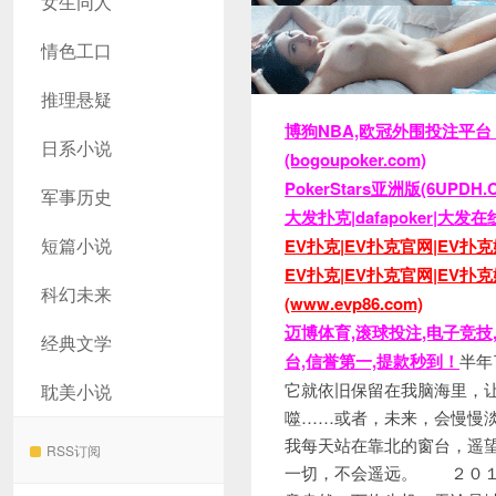
女生同人
情色工口
推理悬疑
博狗NBA,欧冠外围投注平
日系小说
(bogoupoker.com)
PokerStars亚洲版(6
军事历史
大发扑克|dafapoker|大
短篇小说
EV扑克|EV扑克官网|EV扑克
EV扑克|EV扑克官网|EV
科幻未来
(www.evp86.com)
迈博体育,滚球投注,电子竞技,
经典文学
台,信誉第一,提款秒到！
半年了，至今我都无法忘记每一处细节，仿佛时光并没有在流逝里淡化任何痕迹，它就依旧保留在我脑海里，让我每每想起，便如鲠在喉，似乎那一切，即使已无蹤迹可循，但仍能将我吞噬……或者，未来，会慢慢淡化，但也会是我终其一生的记忆，永远无法磨灭。然而，生活仍是有希望，我每天站在靠北的窗台，遥望北方不远处的那个鱼米之乡，守候着她的归来，而且我想，她一定会回来，一切，不会遥远。 ２０１４年３月，壬申日，龙抬头，北方某小县城。 溪水释寒，旧山薄青，春意盎然，万物生机，无论是城市还是农村，走在路上，路边不远处即可看到一层层隐隐的嫩绿，偶尔相间着红或白的花，泥土一解冰冻的僵硬，变得温湿鬆软，一切正在混沌中归醒，等待的是那一声惊蛰之鸣，万物将在轮回里欣欣向荣。本是一年最美好的时光，于我，却是痛苦的开始，或者是结束。 我离婚了，在忍受了三年来的不断发生的矛盾和调和后，矛盾还是在不断的调和中慢慢扩大，就像癌症，每化疗一次，病情暂时被压制，但隐藏在健康面下的毒瘤，却比之前更加疯狂，这是一种饮鸩止渴的方式，却成了我三年生活里的主题。 一切终还是有了一个明确但不美好的结局，因为孩子还小，法院判给了她，相对于孩子，如果我施法夺来，无疑是对她最大的摧残，我还是下不了这幺大的狠心，就忍着痛没有上诉。 但凡好聚好散的事，那都是小说里才有的，判决完的当天，她一言不发地收拾了东西，义无反顾地踏上了前往江西的列车。从此
耽美小说
RSS订阅