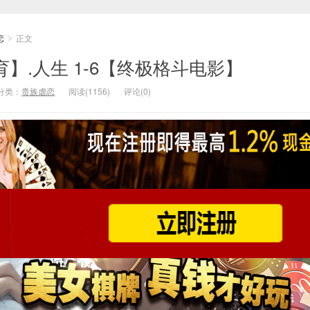
恋
正文
>
体育】.人生 1-6【终极格斗电影】
分类：
贵族虐恋
阅读(1156)
评论(0)