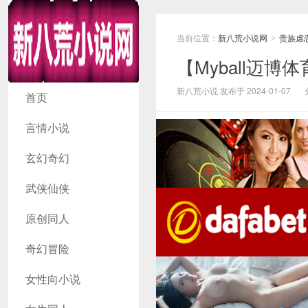
当前位置：
新八荒小说网
贵族虐
>
【Myball迈博
新八荒小说网
新八荒小说 发布于 2024-01-07
首页
言情小说
玄幻奇幻
武侠仙侠
原创同人
奇幻冒险
女性向小说