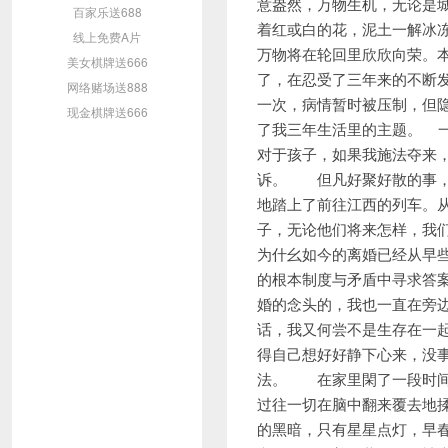
百家乐送688
线上免费A片
美女棋牌送666
网络赌场送888
现金棋牌送666