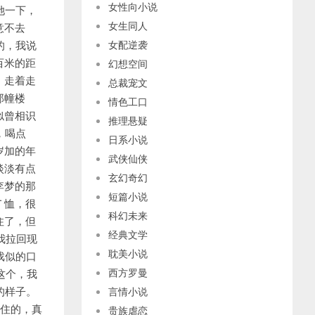
女性向小说
女生同人
女配逆袭
幻想空间
总裁宠文
情色工口
推理悬疑
日系小说
武侠仙侠
玄幻奇幻
短篇小说
科幻未来
经典文学
耽美小说
西方罗曼
言情小说
贵族虐恋