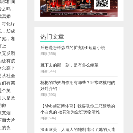
热门文章
后爸是怎样炼成的扩充版h短篇小说
阅读(656)
跳下去的那一刻，是有多么绝望
阅读(544)
枇杷的功效与作用有哪些？经常吃枇杷的
好处介绍！
阅读(593)
【Myball迈博体育】我要吸你二只颤动的
小白兔的 校花沦为全班玩物清雅
阅读(594)
深田咏美：人造人的她制造出了她的人造