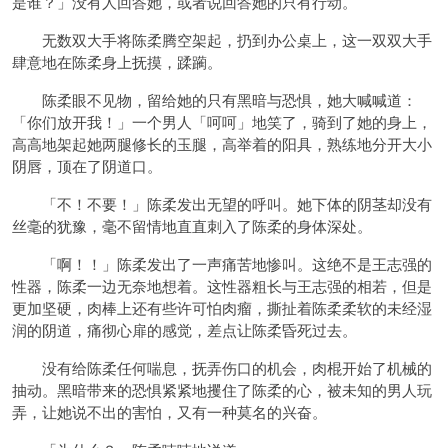
是谁？」没有人回答她，或者说回答她的只有行动。
无数双大手将陈柔腾空架起，扔到办公桌上，这一双双大手
肆意地在陈柔身上抚摸，蹂躏。
陈柔眼不见物，留给她的只有黑暗与恐惧，她大喊喊道：
「你们放开我！」一个男人「呵呵」地笑了，骑到了她的身上，
高高地架起她两腿修长的玉腿，高举着的阳具，熟练地分开大小
阴唇，顶在了阴道口。
「不！不要！」陈柔发出无望的呼叫。她下体的阴茎却没有
丝毫的犹豫，毫不留情地直直刺入了陈柔的身体深处。
「啊！！」陈柔发出了一声痛苦地惨叫。这绝不是王志强的
性器，陈柔一边无奈地想着。这性器粗长与王志强的相若，但是
更加坚硬，肉棒上还有些许可怕肉瘤，撕扯着陈柔柔软的未经湿
润的阴道，痛彻心扉的感觉，差点让陈柔昏死过去。
没有给陈柔任何喘息，抚弄伤口的机会，肉棍开始了机械的
抽动。黑暗带来的恐惧紧紧地攫住了陈柔的心，被未知的男人玩
弄，让她说不出的害怕，又有一种莫名的兴奋。