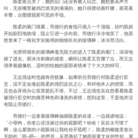
陈柔差点哭了，她的后门还没有被人玩过。她想要高声大
叫，无奈嘴里被鸡巴填充的满满的。她只得摆动着纤腰，摇晃着
丰臀，企图摆脱那可恶的手指。
陈柔的菊门很紧，劳德行的食指只插入一个顶端，括约肌就
开始剧烈地收缩，阻止它进一步向前。劳德行冷冷地笑了，他居
然拿来了一根化学实验用的细细长长的玻璃棒，冰冷而洁白。
光滑而细长的玻璃棒毫无阻力的进入了陈柔的菊门，深深地
插了进去。那冰冷刺痛的感觉，瞬间让陈柔五官挪了位，而王志
强举着摄像机，适时的给她的面部表情来了个大大的特写。
王志强这时也颇有些犹豫，如果听任劳德行对陈柔进行肛
交，说不定会激起陈柔的强烈反抗之心，和对他本人的愤恨，而
且也会弄得办公室里脏乱不堪。不过，王志强也实在想看看陈柔
被强行肛交时的痛苦神色和凄美的表情，想到这里，于是他并没
有阻止劳德行。
劳德行一边拿着玻璃棒抽插陈柔的谷道，一边戏谑地说：
「小母狗，你老公还没操过你的屁眼吧？哈哈！实在太可惜了
啊，这么紧致的小屁眼就让我给你开苞吧！」陈柔的喉咙里发出
无助的「唔–唔–」的声音，反而激起了她面前黄文化的性欲，屁