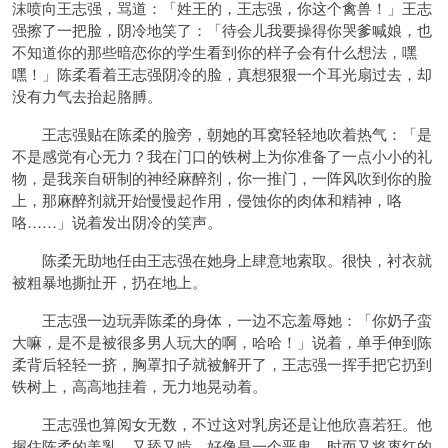
沫喷向王志强，骂道：「姓王的，王志强，你这个禽兽！」王志
强擦了一把脸，阴冷地笑了：「待会儿我要操得你哭爹喊娘，也
不知道你的那些暗恋你的学生看到你的样子会有什么想法，嘿
嘿！」陈柔看着王志强阴冷的脸，真想狠狠一个耳光扇过去，却
没有力气去抬起胳膊。
王志强贴在陈柔的脸旁，朝她的耳窝轻轻地吹着热气：「是
不是感觉有心无力？我在门口的铁树上为你准备了一点小小的礼
物，是我亲自研制的神经麻醉剂，你一推门，一阵风吹到你的脸
上，那麻醉剂就开始慢慢起作用，侵蚀你的肉体和精神，咯
咯……」说着发出阴冷的笑声。
陈柔无助地任由王志强在她身上肆意地索取。很快，衬衣就
被粗暴地撕扯开，扔在地上。
王志强一边玩弄陈柔的身体，一边不忘羞辱她：「你奶子蛮
大嘛，是不是被很多男人玩大的啊，哈哈！」说着，单手伸到陈
柔背后轻轻一挤，胸罩扣子就被解开了，王志强一挥手把它扔到
铁树上，高高地挂着，无力地晃动着。
王志强也算阅女无数，不过这对乳房还是让他欣喜若狂。他
握住陈柔的美乳，又舔又啃，好像是一个恶鬼，时而又将枣红的