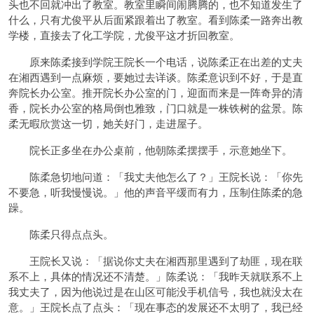
头也不回就冲出了教室。教室里瞬间闹腾腾的，也不知道发生了
什么，只有尤俊平从后面紧跟着出了教室。看到陈柔一路奔出教
学楼，直接去了化工学院，尤俊平这才折回教室。
原来陈柔接到学院王院长一个电话，说陈柔正在出差的丈夫
在湘西遇到一点麻烦，要她过去详谈。陈柔意识到不好，于是直
奔院长办公室。推开院长办公室的门，迎面而来是一阵奇异的清
香，院长办公室的格局倒也雅致，门口就是一株铁树的盆景。陈
柔无暇欣赏这一切，她关好门，走进屋子。
院长正多坐在办公桌前，他朝陈柔摆摆手，示意她坐下。
陈柔急切地问道：「我丈夫他怎么了？」王院长说：「你先
不要急，听我慢慢说。」他的声音平缓而有力，压制住陈柔的急
躁。
陈柔只得点点头。
王院长又说：「据说你丈夫在湘西那里遇到了劫匪，现在联
系不上，具体的情况还不清楚。」陈柔说：「我昨天就联系不上
我丈夫了，因为他说过是在山区可能没手机信号，我也就没太在
意。」王院长点了点头：「现在事态的发展还不太明了，我已经