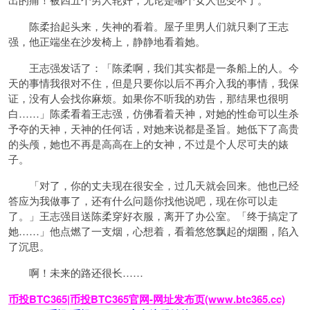
陈柔抬起头来，失神的看着。屋子里男人们就只剩了王志
强，他正端坐在沙发椅上，静静地看着她。
王志强发话了：「陈柔啊，我们其实都是一条船上的人。今
天的事情我很对不住，但是只要你以后不再介入我的事情，我保
证，没有人会找你麻烦。如果你不听我的劝告，那结果也很明
白……」陈柔看着王志强，仿佛看着天神，对她的性命可以生杀
予夺的天神，天神的任何话，对她来说都是圣旨。她低下了高贵
的头颅，她也不再是高高在上的女神，不过是个人尽可夫的婊
子。
「对了，你的丈夫现在很安全，过几天就会回来。他也已经
答应为我做事了，还有什么问题你找他说吧，现在你可以走
了。」王志强目送陈柔穿好衣服，离开了办公室。「终于搞定了
她……」他点燃了一支烟，心想着，看着悠悠飘起的烟圈，陷入
了沉思。
啊！未来的路还很长……
币投BTC365|币投BTC365官网-网址发布页(www.btc365.cc)