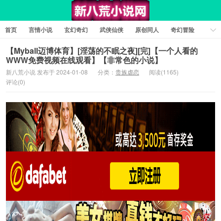
首页
言情小说
玄幻奇幻
武侠仙侠
原创同人
奇幻冒险
女性向小说
女生同人
情色工口
推理悬疑
日系小说
【Myball迈博体育】[淫荡的不眠之夜][完]【一个人看的
WWW免费视频在线观看】【非常色的小说】
军事历史
短篇小说
科幻未来
经典文学
耽美小说
新八荒小说 发布于 2024-01-08
分类：
贵族虐恋
阅读(1165)
评论(0)