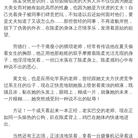
陈柔突然意识到，这些如狼似虎的大男人并不仅仅因为她是
大美女而对她有如此高昂的性趣，也因为她是方伏虎的丈夫！自
己光着身子被同事们肆意把玩，不知道以后还如何面对他们，要
是丈夫知道了又该怎么办……那些曾经的同事，不再道貌岸然，
脱下了伪善的外衣，在陈柔的身体上尽情享乐，发泄着原始的欲
望。
劳德行，一个干瘪瘦小的猥琐老师，经常有传说他在夏天偷
看女生的胸部，他正用他那粗糙的双手摩擦着陈柔光洁无瑕的身
子，他淫淫地笑着，一丝口水落在了陈柔身上。陈柔感到心中有
种说不出的恶心。
黄文化，也是应用化学系的老师，曾经跟她丈夫方伏虎竞争
过系主任的位子，现在正快意地朝她脸上喷射着黄浊的精液，既
骚且浓，黏在她的头发上，眼睛上，糊成一片，就像她的未来，
一片模糊……她突然感受到一种说不出的耻辱！
方证！一个成天看起来一本正经，老实巴交的老师。现在正
如同一头燥热的公狗，趴在陈柔背上，鸡巴在她体内快速地进
出。
当然还有王志强，正淡淡地笑着，拿着一台摄像机记录着这