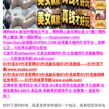
博狗NBA,欧冠外围投注平台，博狗网上娱乐网址多少?澳门博狗
网上赌场_唯一国际网址——(bogoupoker.com)
PokerStars亚洲版(6UPDH.COM)全球最大德州扑克平台，发牌
公正，与世界玩家同台竞技
大发扑克|dafapoker|大发在线德州扑克|大发德州扑克策略网站
——大发游戏导航(dfyxdh.com)
EV扑克|EV扑克官网|EV扑克娱乐场|EV扑克游戏——EV扑克下
载(www.evpks.com)
EV扑克|EV扑克官网|EV扑克娱乐场|EV扑克体育|EV扑克游戏网
址发布页——EV扑克体育导航(www.evp86.com)
迈博体育,滚球投注,电子竞技,AG美女荷官在线发牌,开元棋牌,注
册送最高8,888元,高品质,高赔率的游戏平台,信誉第一,提款秒
到！
快到下课的时候，陈柔老师突然接到一个电话，接着慌慌张张地