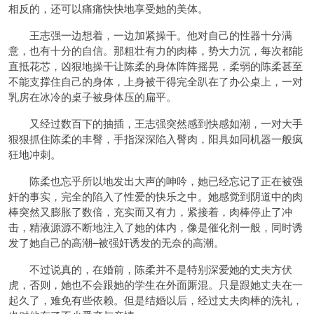
相反的，还可以痛痛快快地享受她的美体。
王志强一边想着，一边加紧操干。他对自己的性器十分满
意，也有十分的自信。那粗壮有力的肉棒，势大力沉，每次都能
直抵花芯，凶狠地操干让陈柔的身体阵阵摇晃，柔弱的陈柔甚至
不能支撑住自己的身体，上身被干得完全趴在了办公桌上，一对
乳房在冰冷的桌子被身体压的扁平。
又经过数百下的抽插，王志强突然感到快感如潮，一对大手
狠狠抓住陈柔的丰臀，手指深深陷入臀肉，阳具如同机器一般疯
狂地冲刺。
陈柔也忘乎所以地发出大声的呻吟，她已经忘记了正在被强
奸的事实，完全的陷入了性爱的快乐之中。她感觉到阴道中的肉
棒突然又膨胀了数倍，充实而又有力，紧接着，肉棒停止了冲
击，精液源源不断地注入了她的体内，像是催化剂一般，同时诱
发了她自己的高潮–被强奸诱发的无奈的高潮。
不过说真的，在婚前，陈柔并不是特别深爱她的丈夫方伏
虎，否则，她也不会跟她的学生在外面厮混。只是跟她丈夫在一
起久了，难免有些依赖。但是结婚以后，经过丈夫肉棒的洗礼，