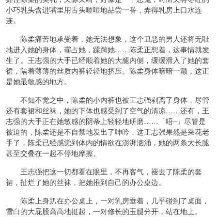
小巧乳头含进嘴里用舌头咂咂地品尝一番，弄得乳房上口水连
连。
陈柔痛苦地承受着，她无法想象，这个丑恶的男人还将无耻
地进入她的身体，霸占她，蹂躏她……陈柔正想着，这事情就发
生了。王志强的大手已经顺着她的大腿内侧，缓缓滑入了她的套
裙，隔着薄薄的丝质内裤轻轻地挤压。陈柔身体暗暗一颤，这正
是她最敏感的地方。
不知不觉之中，陈柔的小内裤也被王志强剥离了身体，尽管
还有套裙和丝袜，她的下体也感受到了空气的清凉……还有，王
志强的大手正在她敏感的阴蒂上轻轻地研磨……「唔–」尽管是
被迫的，陈柔还是不自禁地发出了呻吟，这王志强果然是采花老
手了，陈柔已经感觉到体内的情欲在澎湃汹涌，她的两条大长腿
甚至交叠在一起不停地摩擦。
王志强把这一切都看在眼里，不再客气，褪去了陈柔的套
裙，扯烂了她的丝袜，把她推到自己的办公桌边。
陈柔上身趴在办公桌上，一对乳房垂着，几乎碰到了桌面，
雪白的大屁股高高地挺起，一对修长的玉腿分开，站在地上。