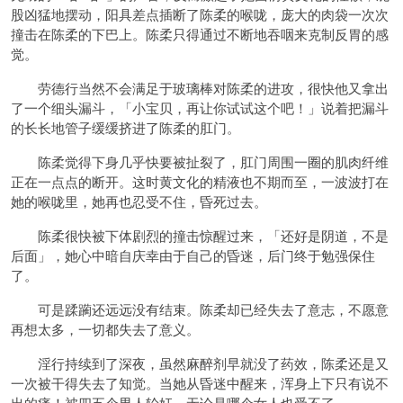
股凶猛地摆动，阳具差点插断了陈柔的喉咙，庞大的肉袋一次次
撞击在陈柔的下巴上。陈柔只得通过不断地吞咽来克制反胃的感
觉。
劳德行当然不会满足于玻璃棒对陈柔的进攻，很快他又拿出
了一个细头漏斗，「小宝贝，再让你试试这个吧！」说着把漏斗
的长长地管子缓缓挤进了陈柔的肛门。
陈柔觉得下身几乎快要被扯裂了，肛门周围一圈的肌肉纤维
正在一点点的断开。这时黄文化的精液也不期而至，一波波打在
她的喉咙里，她再也忍受不住，昏死过去。
陈柔很快被下体剧烈的撞击惊醒过来，「还好是阴道，不是
后面」，她心中暗自庆幸由于自己的昏迷，后门终于勉强保住
了。
可是蹂躏还远远没有结束。陈柔却已经失去了意志，不愿意
再想太多，一切都失去了意义。
淫行持续到了深夜，虽然麻醉剂早就没了药效，陈柔还是又
一次被干得失去了知觉。当她从昏迷中醒来，浑身上下只有说不
出的痛！被四五个男人轮奸，无论是哪个女人也受不了。