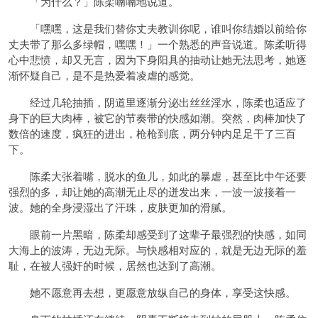
「为什么？」陈柔喃喃地说道。
「嘿嘿，这是我们替你丈夫教训你呢，谁叫你结婚以前给你
丈夫带了那么多绿帽，嘿嘿！」一个熟悉的声音说道。陈柔听得
心中悲愤，却又无言，因为下身阳具的抽动让她无法思考，她逐
渐怀疑自己，是不是热爱着凌虐的感觉。
经过几轮抽插，阴道里逐渐分泌出丝丝淫水，陈柔也适应了
身下的巨大肉棒，被它的节奏带的快感如潮。突然，肉棒加快了
数倍的速度，疯狂的进出，枪枪到底，两分钟内足足干了三百
下。
陈柔大张着嘴，脱水的鱼儿，如此的暴虐，甚至比中午还要
强烈的多，却让她的高潮无止尽的迸发出来，一波一波接着一
波。她的全身浸湿出了汗珠，皮肤更加的滑腻。
眼前一片黑暗，陈柔却感受到了这辈子最强烈的快感，如同
大海上的波涛，无边无际。与快感相对应的，就是无边无际的羞
耻，在被人强奸的时候，居然也达到了高潮。
她不愿意再去想，更愿意放纵自己的身体，享受这快感。