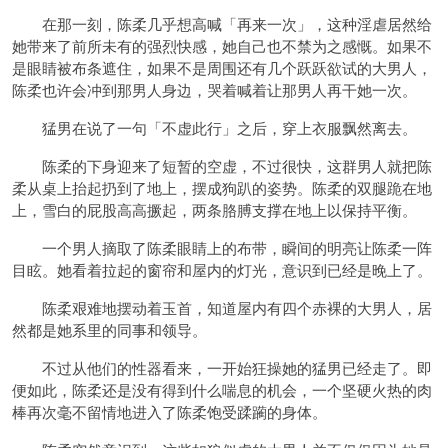
在那一刻，陈柔几乎想高喊「再来一次」，这种淫虐居然给
她带来了前所未有的强烈快感，她自己也不禁为之感慨。如果不
是眼睛被布条遮住，如果不是周围还有几个跃跃欲试的大男人，
陈柔也许会冲到那男人身边，哭着喊着让那男人再干她一次。
猛男在说了一句「不虚此行」之后，穿上衣服飘然离去。
陈柔的下身迎来了短暂的空虚，不过很快，这群男人就把陈
柔从桌上抬起扔到了地上，摆成狗趴的姿势。陈柔的双腿跪在地
上，雪白的屁股高高撅起，两条胳膊支撑在地上以保持平衡。
一个男人摘取了陈柔眼睛上的布带，瞬间的明亮让陈柔一阵
目眩。她看着拉起的窗帘和屋内的灯光，意识到已经是晚上了。
陈柔艰难地摆动着玉首，知道屋内有四个赤裸的大男人，居
然都是她系里的同事和领导。
不过从他们的性器看来，一开始狂操她的猛男已经走了。即
便如此，陈柔还是没有得到什么喘息的机会，一个坚硬火热的肉
棒再次毫不留情地进入了陈柔饱受蹂躏的身体。