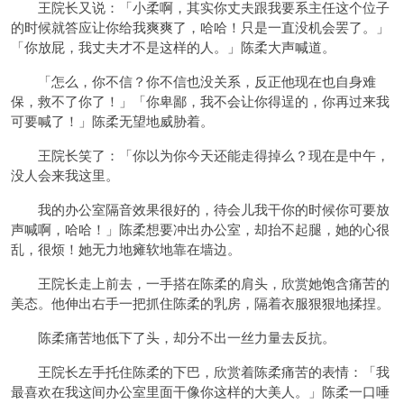
王院长又说：「小柔啊，其实你丈夫跟我要系主任这个位子
的时候就答应让你给我爽爽了，哈哈！只是一直没机会罢了。」
「你放屁，我丈夫才不是这样的人。」陈柔大声喊道。
「怎么，你不信？你不信也没关系，反正他现在也自身难
保，救不了你了！」「你卑鄙，我不会让你得逞的，你再过来我
可要喊了！」陈柔无望地威胁着。
王院长笑了：「你以为你今天还能走得掉么？现在是中午，
没人会来我这里。
我的办公室隔音效果很好的，待会儿我干你的时候你可要放
声喊啊，哈哈！」陈柔想要冲出办公室，却抬不起腿，她的心很
乱，很烦！她无力地瘫软地靠在墙边。
王院长走上前去，一手搭在陈柔的肩头，欣赏她饱含痛苦的
美态。他伸出右手一把抓住陈柔的乳房，隔着衣服狠狠地揉捏。
陈柔痛苦地低下了头，却分不出一丝力量去反抗。
王院长左手托住陈柔的下巴，欣赏着陈柔痛苦的表情：「我
最喜欢在我这间办公室里面干像你这样的大美人。」陈柔一口唾