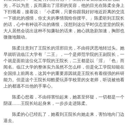
光，不以为意，反而露出了淫邪的笑容，他的目光在陈柔全身上
下扫视着，接着说：「小柔啊，只要你跟我好好地近距离的交流
一下彼此的感情，你丈夫的事情我给你摆平。」陈柔听到王院长
的话，心中有种说不出的痛恨，没想到这位平时仪态堂堂的院长
大人居然会说出这种不知廉耻的话来，她心跳急剧加速，胸部也
微微地颤动。
陈柔注意到了王院长的淫邪目光，不由得厌恶地转过头。她
早就听说临江大学有「二王」，一个是师范学院的王副院长，一
个就是面前这位化工学院的王院长，二王都是以「淫」「色」而
闻名。临江大学的整体实力虽然不怎么样，但是化工学院却能在
全国排上前两名，这其中的重要原因就是王院长有着很强的科研
能力。但是这个王院长却酷爱玩弄学校里的女老师，听说被他看
上的都逃不出他的手掌心。
陈柔心想着，不由得害怕起来，她甚至怀疑，一切都是一个
阴谋……王院长站起身来，一步步走进陈柔。
陈柔的心已经乱了，她看到王院长向她走来，害怕地向门边
退去。