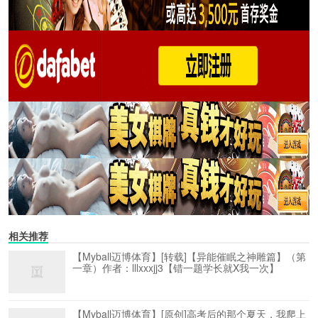
相关推荐
【Myball迈博体育】[转载]【异能催眠之神雕篇】（第
一章）作者：lllxxxjj3【错一题学长就X我一次】
【Myball迈博体育】[原创]高考后的那个夏天，我爬上