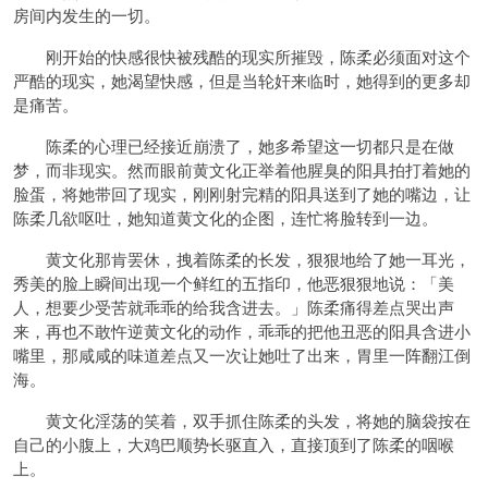
房间内发生的一切。
刚开始的快感很快被残酷的现实所摧毁，陈柔必须面对这个
严酷的现实，她渴望快感，但是当轮奸来临时，她得到的更多却
是痛苦。
陈柔的心理已经接近崩溃了，她多希望这一切都只是在做
梦，而非现实。然而眼前黄文化正举着他腥臭的阳具拍打着她的
脸蛋，将她带回了现实，刚刚射完精的阳具送到了她的嘴边，让
陈柔几欲呕吐，她知道黄文化的企图，连忙将脸转到一边。
黄文化那肯罢休，拽着陈柔的长发，狠狠地给了她一耳光，
秀美的脸上瞬间出现一个鲜红的五指印，他恶狠狠地说：「美
人，想要少受苦就乖乖的给我含进去。」陈柔痛得差点哭出声
来，再也不敢忤逆黄文化的动作，乖乖的把他丑恶的阳具含进小
嘴里，那咸咸的味道差点又一次让她吐了出来，胃里一阵翻江倒
海。
黄文化淫荡的笑着，双手抓住陈柔的头发，将她的脑袋按在
自己的小腹上，大鸡巴顺势长驱直入，直接顶到了陈柔的咽喉
上。