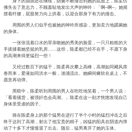
身下的抽插还在继续，阴囊不断撞击到她的屁股上，陈柔仿
佛失去了意志力，不顾羞耻地发出大声的呻吟：「啊–啊–」她摇
摆着纤腰，屁股努力向上拱着，以迎合那身下有力的撞击。
周围的男人们似乎也被她的呻吟所感染，更加卖力地蹂躏她
的身体。
一张张流着口水的罪亲吻她的秀美的脸蛋，一只只粗糙的大
手搓揉着她坚挺的乳房……这些，陈柔都已经不在乎，不愿下身
的高潮来得更猛烈一些！
又经过数百下的猛干，陈柔再次攀上高峰，高潮如同飓风席
卷而来，爱液如同洪水一般，汹涌流出。她瞬间瘫软在桌上，不
愿意再动弹。
黑暗中，陈柔听到周围的男人在吃吃地笑着，一个男人说：
「看着骚货，被强奸也会高潮。」陈柔在这一刻才恍惚发现自己
身体里受虐的因子。
骑在陈柔身上的那个猛男在进行了半个小时的猛烈冲击之后
终于达到了高潮，射出了他宝贵的精子，凶猛的阳具在阴道内弹
动了十多下才慢慢退了出去。随后，猛男离开了她的玉体。