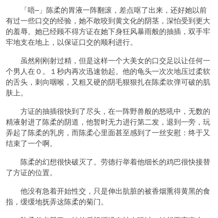
「唔–」陈柔的胃液一阵翻滚，差点呕了出来，还好她以前
有过一些口交的经验，她不敢咬到黄文化的阴茎，深怕受到更大
的羞辱。她已经顾不得方证在她下身狂风暴雨般的抽插，双手牢
牢地支在地上，以保证口交的顺利进行。
虽然刚刚射过精，但是这样一个大美女的口交足以让任何一
个男人在０。１秒内再次迅速勃起。他的龟头一次次地压过柔软
的舌头，刺向咽喉，又粗又硬的阴毛狠狠扎在陈柔吹弹可破的肌
肤上。
方证的抽插很快到了尽头，在一阵野兽般的怒吼中，无数的
精液射进了陈柔的阴道，他暂时无力进行第二发，退到一旁，玩
弄起了陈柔的乳房，而陈柔心里面甚至感到了一丝安慰：终于又
结束了一个啊。
陈柔的幻想很快破灭了。劳德行举着他细长的鸡巴很快接替
了方证的位置。
他没有急着开始性交，只是伸出肮脏的被香烟熏得黄黑的食
指，缓缓地抚弄这陈柔的菊门。