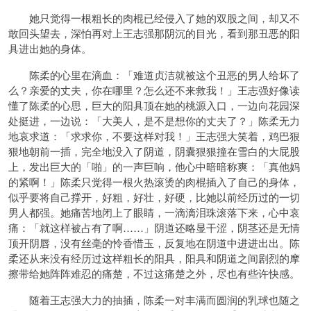
她只觉得一根粗长的肉棍已经侵入了她的双股之间，却又不
敢回头望去，深怕再对上王志强那阴沉的目光，看到那丑恶的阳
具进出她的身体。
陈柔的心里在滴血：「难道贞洁就被这个丑恶的男人给坏了
么？亲爱的丈夫，你在哪里？怎么还不来救我！」王志强好像读
懂了陈柔的心思，巨大的阳具顶在她的桃源入口，一边向花园深
处挺进，一边说：「大美人，是不是想你的丈夫了？」陈柔无力
地哀求道：「求求你，不要这样对我！」王志强大笑着，鸡巴狠
狠地朝前一插，完全地没入了阴道，阴囊狠狠撞在雪白的大屁股
上，发出巨大的「啪」的一声巨响，他心中暗暗称爽：「真他妈
的紧啊！」陈柔只觉得一根火热滚烫的肉棍插入了自己的身体，
似乎要将自己撑开，好粗，好壮，好硬，比她以前经历过的一切
男人都强。她痛苦地闭上了眼睛，一滴滴泪珠滚落下来，心中哀
痛：「就这样被占有了啊……」阴道还略显干涩，阴茎还是无情
顶开阴唇，没有丝毫的怜香惜玉，反复地在阴道中进进出出。陈
柔还从来没有经历过这样粗长的阳具，阳具和阴道之间剧烈的摩
擦带给她阵阵难忍的痛楚，不过这痛楚之外，尽也有些许快感。
随着王志强大力的抽插，陈柔一对丰满而圆润的乳球也随之