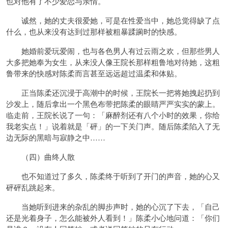
也对他有了不少爱恋与亲情。
诚然，她的丈夫很爱她，可是在性爱当中，她总觉得缺了点
什么，也从来没有达到过那样被粗暴蹂躏时的快感。
她婚前爱玩爱闹，也与各色男人有过云雨之欢，但那些男人
大多把她奉为女生，从来没人像王院长那样粗鲁地对待她，这粗
鲁带来的快感对陈柔而言甚至远远超过温柔和体贴。
正当陈柔还沉浸于高潮中的时候，王院长一把将她拽起扔到
沙发上，随后拿出一个黑色布带把陈柔的眼睛严严实实的蒙上。
临走前，王院长说了一句：「麻醉剂还有八个小时的效果，你给
我老实点！」说着就是「砰」的一下关门声。随后陈柔陷入了无
边无际的黑暗与寂静之中……
（四）曲终人散
也不知道过了多久，陈柔终于听到了开门的声音，她的心又
砰砰乱跳起来。
当她听到进来的杂乱的脚步声时，她的心沉了下去，「自己
还是光着身子，怎么能被外人看到！」陈柔小心地问道：「你们