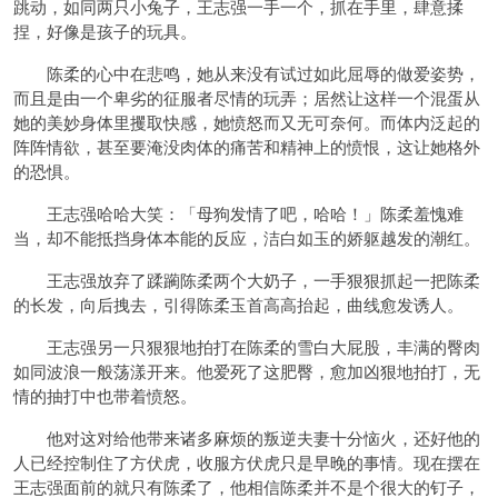
跳动，如同两只小兔子，王志强一手一个，抓在手里，肆意揉
捏，好像是孩子的玩具。
陈柔的心中在悲鸣，她从来没有试过如此屈辱的做爱姿势，
而且是由一个卑劣的征服者尽情的玩弄；居然让这样一个混蛋从
她的美妙身体里攫取快感，她愤怒而又无可奈何。而体内泛起的
阵阵情欲，甚至要淹没肉体的痛苦和精神上的愤恨，这让她格外
的恐惧。
王志强哈哈大笑：「母狗发情了吧，哈哈！」陈柔羞愧难
当，却不能抵挡身体本能的反应，洁白如玉的娇躯越发的潮红。
王志强放弃了蹂躏陈柔两个大奶子，一手狠狠抓起一把陈柔
的长发，向后拽去，引得陈柔玉首高高抬起，曲线愈发诱人。
王志强另一只狠狠地拍打在陈柔的雪白大屁股，丰满的臀肉
如同波浪一般荡漾开来。他爱死了这肥臀，愈加凶狠地拍打，无
情的抽打中也带着愤怒。
他对这对给他带来诸多麻烦的叛逆夫妻十分恼火，还好他的
人已经控制住了方伏虎，收服方伏虎只是早晚的事情。现在摆在
王志强面前的就只有陈柔了，他相信陈柔并不是个很大的钉子，