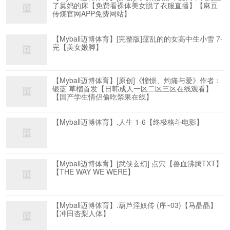
了舅妈的床【免费看裸体美女脱了衣服直播】【麻豆
传煤官网APP免费网站】
【Myball迈博体育】[完整版]霪乱的的女高中生小雪 7-
完【美女嫩脚】
【Myball迈博体育】[原创]《憧憬、灼痛与爱》作者：
银蓝 草榴首发【日韩成人一区二区三区在线观看】
【国产学生情侣偷吃禁果在线】
【Myball迈博体育】.人生 1-6【终极格斗电影】
【Myball迈博体育】[武侠玄幻] 点穴【兽血沸腾TXT】
【THE WAY WE WERE】
【Myball迈博体育】.葫芦淫奴传 (序~03)【马晶晶】
【冲田杏梨人体】