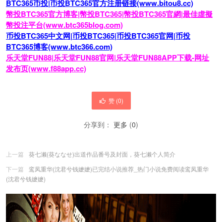
BTC365币投|币投BTC365官方注册链接(www.bitou8.cc)
幣投BTC365官方博客|幣投BTC365|幣投BTC365官網|最佳虛擬
幣投注平台(www.btc365blog.com)
币投BTC365中文网|币投BTC365|币投BTC365官网|币投
BTC365博客(www.btc366.com)
乐天堂FUN88|乐天堂FUN88官网|乐天堂FUN88APP下载-网址
发布页(www.f88app.cc)
赞 (
0
)
分享到：
更多
(
0
)
上一篇
葵七濑(葵ななせ)出道作品番号及封面，葵七濑个人简介
下一篇
鸾凤重华(沈君兮钱嬷嬷)已完结小说推荐_热门小说免费阅读鸾凤重华
(沈君兮钱嬷嬷)