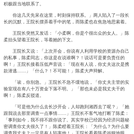
积极跟当地联系了。
你这几天先呆在这里，时刻保持联系。」两人陷入了一段长
长的沉默，王院长摆弄着手中的笔，而陈柔也在焦急地思索着。
王院长突然又发话：「小柔啊，你是个很出众的女人。」陈
柔抬头望着王院长，等着她的下文。
王院长又说：「上次开会，你说有人利用学校的资源办自己
的私事，陈柔同志，你这是在说谁啊？！说话可是要负责任的
啊！」王院长接着压低声音说：「现在有人说，你丈夫这次是携
款潜逃……」「什么？！不可能！」陈柔大声辩解。
「诶，你别急。」王院长不急不缓地说，「你丈夫主管的实
验室现在有八十万资金下落不明。」「那也未必是我丈夫干的
啊！」陈柔反驳道。
「可是他为什么去长沙开会，人却跑到湘西去了呢？」「她
跟我说去那里调查一点事情……」王院长不客气地打断了陈柔：
「事到如今，我不得不跟你说了。其实学校已经因为经济问题秘
密调查你丈夫很久了！」陈柔瞪着王院长：「为什么？为什么要
调查我丈夫？一定是有人陷害他！」王院长看着陈柔凶狠地眼