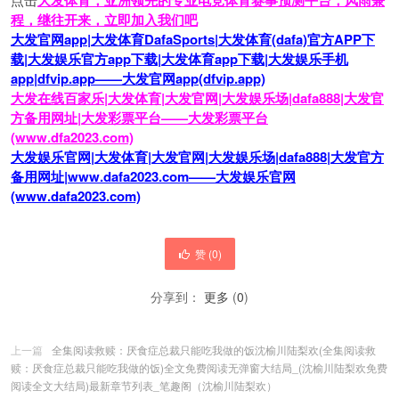
大发体育，亚洲领先的专业电竞体育赛事预测平台，风雨兼
程，继往开来，立即加入我们吧
大发官网app|大发体育DafaSports|大发体育(dafa)官方APP下
载|大发娱乐官方app下载|大发体育app下载|大发娱乐手机
app|dfvip.app——大发官网app(dfvip.app)
大发在线百家乐|大发体育|大发官网|大发娱乐场|dafa888|大发官
方备用网址|大发彩票平台——大发彩票平台
(www.dfa2023.com)
大发娱乐官网|大发体育|大发官网|大发娱乐场|dafa888|大发官方
备用网址|www.dafa2023.com——大发娱乐官网
(www.dafa2023.com)
赞 (
0
)
分享到：
更多
(
0
)
上一篇
全集阅读救赎：厌食症总裁只能吃我做的饭沈榆川陆梨欢(全集阅读救
赎：厌食症总裁只能吃我做的饭)全文免费阅读无弹窗大结局_(沈榆川陆梨欢免费
阅读全文大结局)最新章节列表_笔趣阁（沈榆川陆梨欢）