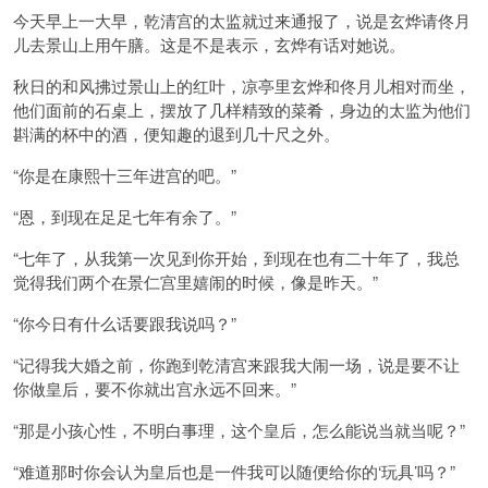
今天早上一大早，乾清宫的太监就过来通报了，说是玄烨请佟月
儿去景山上用午膳。这是不是表示，玄烨有话对她说。
秋日的和风拂过景山上的红叶，凉亭里玄烨和佟月儿相对而坐，
他们面前的石桌上，摆放了几样精致的菜肴，身边的太监为他们
斟满的杯中的酒，便知趣的退到几十尺之外。
“你是在康熙十三年进宫的吧。”
“恩，到现在足足七年有余了。”
“七年了，从我第一次见到你开始，到现在也有二十年了，我总
觉得我们两个在景仁宫里嬉闹的时候，像是昨天。”
“你今日有什么话要跟我说吗？”
“记得我大婚之前，你跑到乾清宫来跟我大闹一场，说是要不让
你做皇后，要不你就出宫永远不回来。”
“那是小孩心性，不明白事理，这个皇后，怎么能说当就当呢？”
“难道那时你会认为皇后也是一件我可以随便给你的‘玩具’吗？”