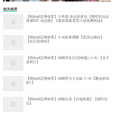
相关推荐
【Myball迈博体育】Ｓ帝国-幸运的变化【男吃乳玩尖
高潮GIF 动态图】【慕初晨夜君昊小说免费阅读】
【Myball迈博体育】ＳＭ奴隶调教【亚历山德拉】
【抗日英雄传】
【Myball迈博体育】绿帽浮生记(尝鲜版) (1-6) 【夫子
庙简介】
【Myball迈博体育】绿帽男与小太妹 (1-4)【聚会的目
的1】
【Myball迈博体育】绿帽火花【古城凤凰】【猫扑论
坛】