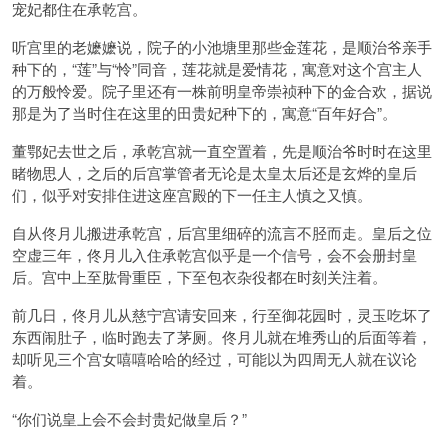
宠妃都住在承乾宫。
听宫里的老嬷嬷说，院子的小池塘里那些金莲花，是顺治爷亲手
种下的，“莲”与“怜”同音，莲花就是爱情花，寓意对这个宫主人
的万般怜爱。院子里还有一株前明皇帝崇祯种下的金合欢，据说
那是为了当时住在这里的田贵妃种下的，寓意“百年好合”。
董鄂妃去世之后，承乾宫就一直空置着，先是顺治爷时时在这里
睹物思人，之后的后宫掌管者无论是太皇太后还是玄烨的皇后
们，似乎对安排住进这座宫殿的下一任主人慎之又慎。
自从佟月儿搬进承乾宫，后宫里细碎的流言不胫而走。皇后之位
空虚三年，佟月儿入住承乾宫似乎是一个信号，会不会册封皇
后。宫中上至肱骨重臣，下至包衣杂役都在时刻关注着。
前几日，佟月儿从慈宁宫请安回来，行至御花园时，灵玉吃坏了
东西闹肚子，临时跑去了茅厕。佟月儿就在堆秀山的后面等着，
却听见三个宫女嘻嘻哈哈的经过，可能以为四周无人就在议论
着。
“你们说皇上会不会封贵妃做皇后？”