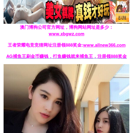
澳门博狗公司官方网址，博狗网站网址是多少：
www.xbgwz.com
王者荣耀电竞竞猜网址注册领888奖金:
www.allnew366.com
AG捕鱼王刷金币赚钱，打鱼赚钱就来捕鱼王，注册领888奖金