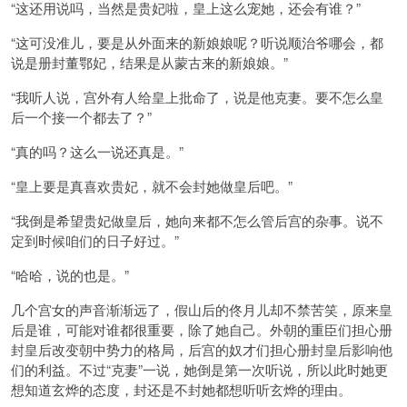
“这还用说吗，当然是贵妃啦，皇上这么宠她，还会有谁？”
“这可没准儿，要是从外面来的新娘娘呢？听说顺治爷哪会，都
说是册封董鄂妃，结果是从蒙古来的新娘娘。”
“我听人说，宫外有人给皇上批命了，说是他克妻。要不怎么皇
后一个接一个都去了？”
“真的吗？这么一说还真是。”
“皇上要是真喜欢贵妃，就不会封她做皇后吧。”
“我倒是希望贵妃做皇后，她向来都不怎么管后宫的杂事。说不
定到时候咱们的日子好过。”
“哈哈，说的也是。”
几个宫女的声音渐渐远了，假山后的佟月儿却不禁苦笑，原来皇
后是谁，可能对谁都很重要，除了她自己。外朝的重臣们担心册
封皇后改变朝中势力的格局，后宫的奴才们担心册封皇后影响他
们的利益。不过“克妻”一说，她倒是第一次听说，所以此时她更
想知道玄烨的态度，封还是不封她都想听听玄烨的理由。