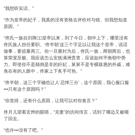
“我想听实话。”
“作为皇帝的妃子，我真的没有资格去评价对与错。但我想知道
原因。”
“佟氏一族自归降□□皇帝以来，到了今日，朝中上下，哪里没有
佟氏族人担任要职。‘佟半朝’这三个字足以让我这个皇帝，说话
做事，要掂量再三。你一旦册封为后，佟氏一族，两朝两后，也
算荣宠至极。我应该怎么安抚满洲贵胄，应该如何平衡朝中势
力。即使你不是颠倒是非的奸妃，舅舅不是专横跋扈的外戚，难
免在有的人眼中，佟家上下炙手可热。”
“佟半朝，这三个字确也让人‘忌惮三分’，这个原因，我心服口服
•••只有这个原因吗？”
“你觉得，还有什么原因，让我可以对你食言？”
佟月儿望着玄烨的眼睛，“克妻”的坊间传言，话到了嘴边又被咽
了回去。
“也许•••没有了吧。”