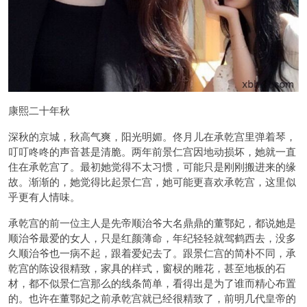
康熙二十年秋
深秋的京城，秋高气爽，阳光明媚。佟月儿在承乾宫里弹着琴，
叮叮咚咚的声音甚是清脆。两年前景仁宫因地动损坏，她就一直
住在承乾宫了。最初她觉得不太习惯，可能只是刚刚搬进来的缘
故。渐渐的，她觉得比起景仁宫，她可能更喜欢承乾宫，这里似
乎更有人情味。
承乾宫的前一位主人是先帝顺治爷大名鼎鼎的董鄂妃，都说她是
顺治爷最爱的女人，只是红颜薄命，年纪轻轻就驾鹤西去，没多
久顺治爷也一病不起，跟着爱妃去了。跟景仁宫的简朴不同，承
乾宫的陈设很精致，家具的样式，窗棂的雕花，甚至地板的石
材，都不似景仁宫那么的线条简单，看得出是为了谁而精心布置
的。也许在董鄂妃之前承乾宫就已经很精致了，前明几代皇帝的