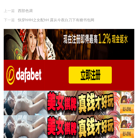
上一篇
西部色调
下一篇
快穿hHH之女配hH 露从今夜白刀下有糖书包网