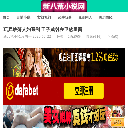
首页
言情小说
玄幻奇幻
武侠仙侠
原创同人
奇幻冒险
女性向小说
女生同人
情色工口
推理悬疑
日系小说
玩弄放荡人妇系列 卫子戚射在卫然里面
新八荒小说 发布于 2020-07-22
分类：
女配逆袭
阅读(646)
评论(0)
军事历史
短篇小说
科幻未来
经典文学
耽美小说