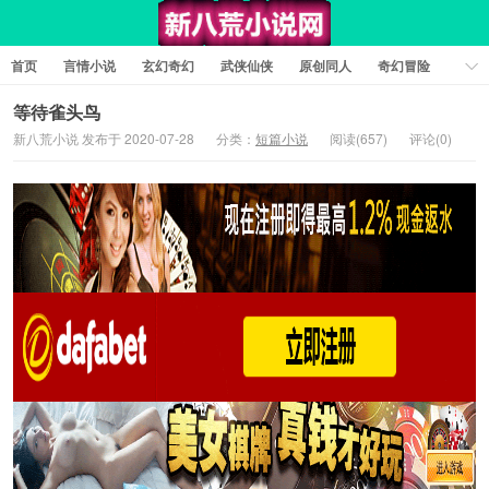
首页
言情小说
玄幻奇幻
武侠仙侠
原创同人
奇幻冒险
女性向小说
女生同人
情色工口
推理悬疑
日系小说
等待雀头鸟
新八荒小说 发布于 2020-07-28
分类：
短篇小说
阅读(657)
评论(0)
军事历史
短篇小说
科幻未来
经典文学
耽美小说