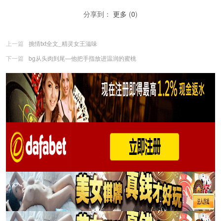
分享到：
更多
(
0
)
上一篇
挑情txt全文_精灵女王滋味
下一篇
bg从头肉到尾—他把手指放进温润的蜜桃