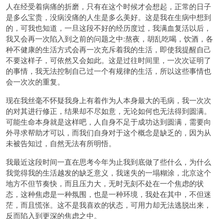
人在经受着病痛的折磨，只有在这个时候才会想起，正常的日子
是多么宝贵，没病没痛的人生是多么美好。这是我在生病中想到
的，可我也知道，一旦这段不好的经历度过，我满血复活以后，
我又会再一次陷入到之前的问题之中:熬夜，胡乱吃喝，饮酒，各
种不健康的生活方式会再一次充斥着我的生活，即使我提醒自己
不要这样子，可依然又会如此。这是过往时间里，一次次证明了
的事情，我无法控制自己过一个有规律的生活，所以这些事情也
会一次次的重复。
现在我丝毫不怀疑我身上有着作为人本身最大的毛病，我一次次
的对其进行修正，结果却不尽如意，无论如何也无法得到圆满。
可能生命本身就是这样吧，人自身不足于成功达到圆满，需要向
外寻求帮助才可以，而我们自身对于这个概念是缺乏的，因为从
未被告知过，自然无法有所明悟。
我最近这段时间一直在思考今年为止我到底做了些什么，为什么
我觉得我的生活越发的缺乏意义，我迷失的一塌糊涂，北京这个
地方不但节奏快，而且压力大，无时无刻不处在一个焦虑的状
态，这种焦虑是一种氛围，也是一种环境，我处在其中，不但迷
茫，而且慌张。这不是我喜欢的状态，可用力却无法逃脱出来，
反而陷入到更深的焦虑之中。