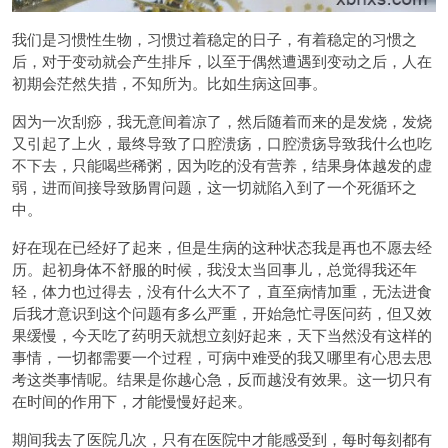
我们是习惯性生物，习惯过着稳定的日子，有着稳定的习惯之
后，对于变动就会产生排斥，以至于偶然遭遇到变动之后，人在
初期会茫然失措，不知所为。比如生病这回事。
因为一次刮痧，我无意间着凉了，然后随着而来的是发烧，发烧
又引起了上火，最终导致了口腔溃疡，口腔溃疡导致我什么也吃
不下去，只能喝些稀粥，因为吃的没有营养，结果身体越发的虚
弱，进而间接导致肠胃问题，这一切就陷入到了一个死循环之
中。
好在现在已经好了起来，但是生病的这种状态我是再也不愿去经
历。起初身体不舒服的时候，我没太当回事儿，总觉得我还年
轻，体力也过得去，没有什么大不了，直至病情加重，无法进食
后我才意识到这个问题有多么严重，开始急忙寻医问药，但又效
果缓慢，今天吃了药明天就想立刻好起来，天下当然没有这样的
事情，一切都需要一个过程，可病中难受的我又哪里有心思去思
考这类事情呢。结果是你越心急，反而越没有效果。这一切只有
在时间的作用下，才能慢慢好起来。
期间我去了医院几次，只有在医院中才能感受到，每时每刻都有