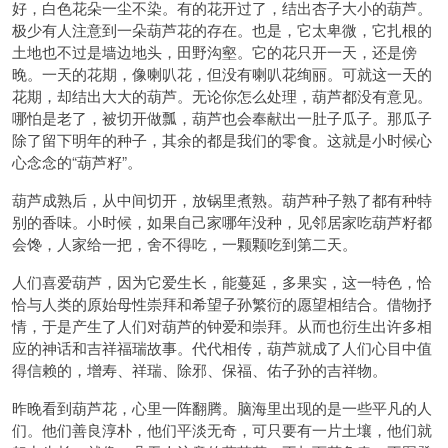
好，白色花朵一尘不染。有的花开过了，结出杏子大小的葫芦。
极少有人注意到一朵葫芦花的存在。也是，它太卑微，它扎根的
土地也不过是墙边地头，田野沟壑。它的花只开一天，还是傍
晚。一天的花期，像喇叭花，但没有喇叭花绚丽。可就这一天的
花期，却结出大大的葫芦。无论你怎么处理，葫芦都没有意见。
哪怕是老了，被切开做瓢，葫芦也会奉献出一肚子瓜子。那瓜子
除了留下明年的种子，其余的都是我们的零食。这就是小时候心
心念念的“葫芦籽”。
葫芦成熟后，从中间切开，放锅里煮熟。葫芦种子熟了都有种特
别的香味。小时候，如果自己家哪年没种，见邻居家吃葫芦籽都
会馋，人家给一把，舍不得吃，一颗颗吃到第二天。
人们喜爱葫芦，因为它爱生长，能蔓延，多果实，这一特色，恰
恰与人类的原始母性崇拜和希望子孙繁衍的愿望相结合。借物抒
情，于是产生了人们对葫芦的钟爱和崇拜。从而也衍生出许多相
应的神话和吉祥福瑞故事。代代相传，葫芦就成了人们心目中值
得信赖的，增寿、祥瑞、除邪、保福、佑子孙的吉祥物。
昨晚看到葫芦花，心里一阵翻腾。脑海里出现的是一些平凡的人
们。他们善良淳朴，他们平淡无奇，可只要有一片土壤，他们就