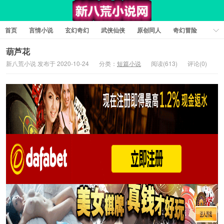
首页
言情小说
玄幻奇幻
武侠仙侠
原创同人
奇幻冒险
女性向小说
女生同人
情色工口
推理悬疑
日系小说
葫芦花
新八荒小说 发布于 2020-10-24
分类：
短篇小说
阅读(613)
评论(0)
军事历史
短篇小说
科幻未来
经典文学
耽美小说