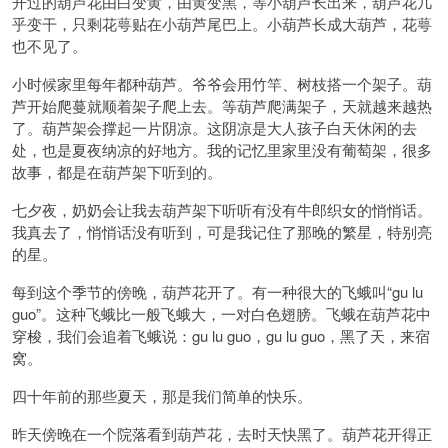
开过的葫芦花由白变黄，由黄变黑，等小葫芦长出来，葫芦花几
乎变干，只剩花萼贴在小葫芦尾巴上。小葫芦长成大葫芦，花萼
也不见了。
小时候家里每年都种葫芦。爷爷会用竹竿、树枝搭一个架子。葫
芦开始爬蔓就顺着架子爬上去。等葫芦爬满架子，天就越来越热
了。葫芦架会撑起一片阴凉。这阴凉是大人孩子白天休闲的去
处，也是夏夜纳凉的好地方。我的记忆里家里没有葡萄架，很多
故事，都是在葫芦架下听到的。
七夕夜，奶奶会让我去葫芦架下听听有没有牛郎织女的悄悄话。
我真去了，悄悄话没有听到，可是我记住了那晚的繁星，特别亮
的星。
每到这个季节的傍晚，葫芦花开了。有一种很大的飞蛾叫“gu lu
guo”。这种飞蛾比一般飞蛾大，一对白色翅膀。飞蛾在葫芦花中
穿梭，我们会追着飞蛾说：gu lu guo，gu lu guo，黑了天，来宿
窝。
四十年前的那些夏天，那是我们简单的快乐。
昨天傍晚在一个院落看到葫芦花，去时天快黑了。葫芦花开得正