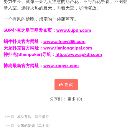
努力生长。就像一朵无人注意的葫芦花，不与百花争春，不图登
堂入室。选择火热的夏天，向着天空，尽情绽放。
一个有风的傍晚，想亲吻一朵葫芦花。
6UP扑克之星官网发布页：
www.6updh.com
蜗牛扑克官方网址：
www.allnew366.com
天龙扑克官方网址：
www.tianlongqipai.com
神扑克(Shenpoker)导航：
http://www.spkdh.com
博狗最新官方网址：
www.xbgwz.com
赞 (
0
)
分享到：
更多
(
0
)
上一篇
成功背后，源于坚持
下一篇
买来的媳妇（二十九）