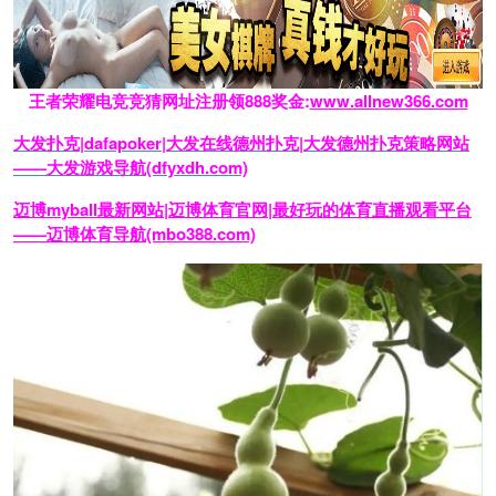
王者荣耀电竞竞猜网址注册领888奖金:
www.allnew366.com
大发扑克|dafapoker|大发在线德州扑克|大发德州扑克策略网站
——大发游戏导航(dfyxdh.com)
迈博myball最新网站|迈博体育官网|最好玩的体育直播观看平台
——迈博体育导航(mbo388.com)