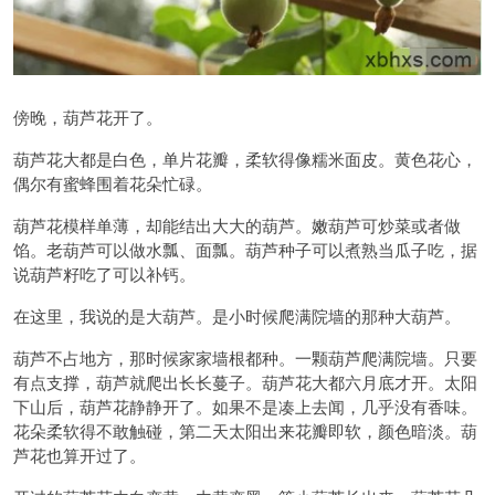
傍晚，葫芦花开了。
葫芦花大都是白色，单片花瓣，柔软得像糯米面皮。黄色花心，
偶尔有蜜蜂围着花朵忙碌。
葫芦花模样单薄，却能结出大大的葫芦。嫩葫芦可炒菜或者做
馅。老葫芦可以做水瓢、面瓢。葫芦种子可以煮熟当瓜子吃，据
说葫芦籽吃了可以补钙。
在这里，我说的是大葫芦。是小时候爬满院墙的那种大葫芦。
葫芦不占地方，那时候家家墙根都种。一颗葫芦爬满院墙。只要
有点支撑，葫芦就爬出长长蔓子。葫芦花大都六月底才开。太阳
下山后，葫芦花静静开了。如果不是凑上去闻，几乎没有香味。
花朵柔软得不敢触碰，第二天太阳出来花瓣即软，颜色暗淡。葫
芦花也算开过了。