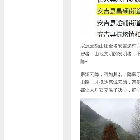
宗源云隐山庄全名安吉递铺
智者，山地文明的发明者，
隐~
宗源云隐，宿如其名，隐藏
山路，才抵达宗源云隐，宗
都让人对它充溢了决心，静