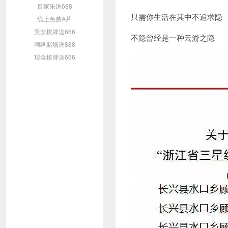
百家乐送688
只需你生活在其中不追求隐
线上免费A片
美女棋牌送666
不隐曾经是一种云游之隐
网络赌场送888
现金棋牌送666