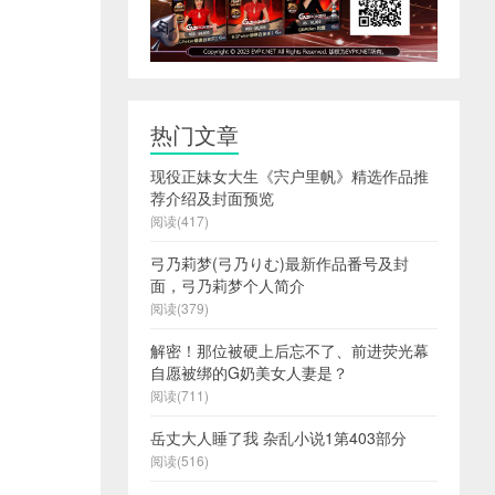
热门文章
现役正妹女大生《宍户里帆》精选作品推
荐介绍及封面预览
阅读(417)
弓乃莉梦(弓乃りむ)最新作品番号及封
面，弓乃莉梦个人简介
阅读(379)
解密！那位被硬上后忘不了、前进荧光幕
自愿被绑的G奶美女人妻是？
阅读(711)
岳丈大人睡了我 杂乱小说1第403部分
阅读(516)