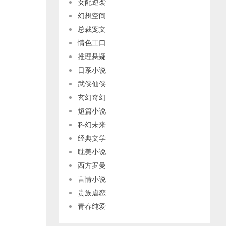
女配逆袭
幻想空间
总裁宠文
情色工口
推理悬疑
日系小说
武侠仙侠
玄幻奇幻
短篇小说
科幻未来
经典文学
耽美小说
西方罗曼
言情小说
贵族虐恋
青春纯爱