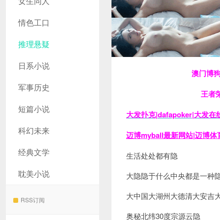
女生同人
情色工口
推理悬疑
日系小说
澳门博
军事历史
王者
短篇小说
大发扑克|dafapoker|大
科幻未来
迈博myball最新网站|迈博
经典文学
生活处处都有隐
耽美小说
大隐隐于什么中央都是一种
大中国大湖州大德清大安吉
RSS订阅
奥秘北纬30度宗源云隐