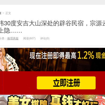
疑
正文
>
纬30度安吉大山深处的辟谷民宿，宗源
上隐……
分类：
推理悬疑
阅读(607)
评论(0)