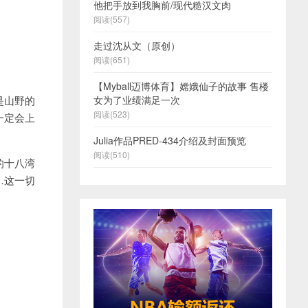
他把手放到我胸前/现代糙汉文肉
阅读(557)
走过沈从文（原创）
阅读(651)
【Myball迈博体育】嫦娥仙子的故事 售楼
是山野的
女为了业绩满足一次
阅读(523)
一定会上
Julia作品PRED-434介绍及封面预览
阅读(510)
的十八湾
…这一切