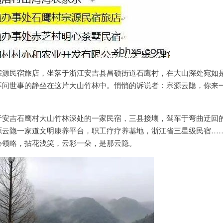
宗源民宿旅店，坐落于浙江安吉县昌硕街道石鹰村，在大山深处宛如
不问世事的静坐在这片大山竹林中。悄悄的诉说者：宗源云隐，你来
于安吉石鹰村大山竹林深处的一家民宿，三县接壤，驾车于弯曲迂回
源云隐一家道文明康养平台，职工疗疗养基地，浙江省三星级民宿…
心领略，拈花浅笑，云彩一朵，是那云隐。