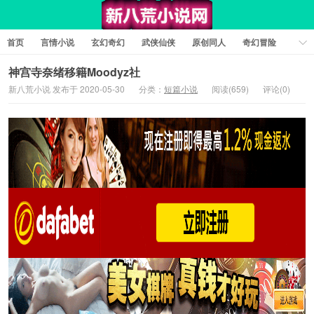
首页
言情小说
玄幻奇幻
武侠仙侠
原创同人
奇幻冒险
女性向小说
女生同人
情色工口
推理悬疑
日系小说
神宫寺奈绪移籍Moodyz社
新八荒小说 发布于 2020-05-30
分类：
短篇小说
阅读(659)
评论(0)
军事历史
短篇小说
科幻未来
经典文学
耽美小说