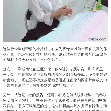
这位曾经当过劳模的小姐姐，在成为双专属以前一直有很高的作
品产量，也经常位列排行榜前段。越看越有味道的脸蛋以及出色
的身材还是令她收获了不少的影迷。
这次，一举成为北都三巨头之一的M社的专属演员，和
高桥圣
子
，蕾，
初川南
这些业界很有名气的大咖并肩作战，还是要好好
恭喜她了。现在还不确定的是她是否还保留之前两家片商或其中
一家的专属地位，可能要到之后才能知道了。
另外，从这期m社的预告，还可以看见之前从蚊香社毕业的春咲
凉，加入了M社，但并不是作为专属演员，而是在单体部门中发
表作品。那么可以确定的是，这位长腿黑皮辣妹并没有隐退，而
是投靠了北都阵营，但是是否还会在北都旗下其他的公司中发表