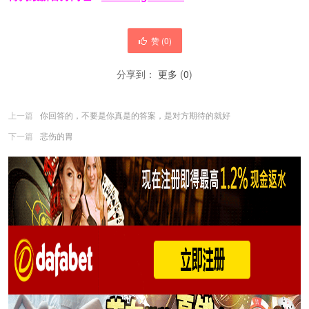
赞 (
0
)
分享到：
更多
(
0
)
上一篇
你回答的，不要是你真是的答案，是对方期待的就好
下一篇
悲伤的胃