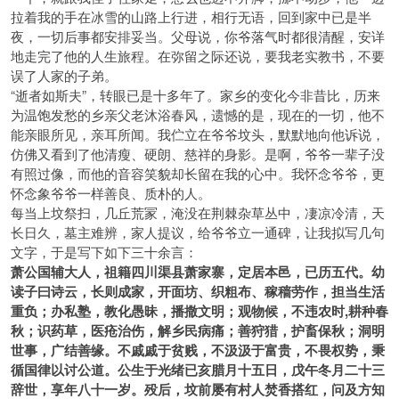
拉着我的手在冰雪的山路上行进，相行无语，回到家中已是半
夜，一切后事都安排妥当。父母说，你爷落气时都很清醒，安详
地走完了他的人生旅程。在弥留之际还说，要我老实教书，不要
误了人家的子弟。
“逝者如斯夫”，转眼已是十多年了。家乡的变化今非昔比，历来
为温饱发愁的乡亲父老沐浴春风，遗憾的是，现在的一切，他不
能亲眼所见，亲耳所闻。我伫立在爷爷坟头，默默地向他诉说，
仿佛又看到了他清瘦、硬朗、慈祥的身影。是啊，爷爷一辈子没
有照过像，而他的音容笑貌却长留在我的心中。我怀念爷爷，更
怀念象爷爷一样善良、质朴的人。
每当上坟祭扫，几丘荒冡，淹没在荆棘杂草丛中，凄凉冷清，天
长日久，墓主难辨，家人提议，给爷爷立一通碑，让我拟写几句
文字，于是写下如下三十余言：
萧公国辅大人，祖籍四川渠县萧家寨，定居本邑，已历五代。
幼
读子曰诗云，长则成家，开面坊、织粗布、稼穑劳作，担当生活
重负；
办私塾，教化愚昧，播撒文明；
观物候，不违农时,耕种春
秋；
识药草，医疮治伤，解乡民病痛；
善狩猎，护畜保秋；
洞明
世事，广结善缘。
不戚戚于贫贱，不汲汲于富贵，不畏权势，秉
循国律以讨公道。
公生于光绪已亥腊月十五日，戊午冬月二十三
辞世，享年八十一岁。
殁后，坟前屡有村人焚香搭红，问及方知