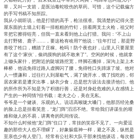
草，又叫一支箭，是医治毒蛇咬伤的草药。可惜，这个记载偏方
的手写书稿不知所踪。
我从小就听说，他是打猎的高手，枪法很准。我清楚的记得火垄
屋东面的土墙上钉着一排粗粗的竹钉，挂着两支土火枪，祖父时
常把它擦得锃亮，但我一直未看到他上山打猎。我问：“不上山
去打野猪、鹿子……，要这枪有啥用?”他说：“往年打过，那是野
兽咬了牲口，糟踏了庄稼。枪吗！防个夜也好，山里人只要屋里
有了这个‘家伙’，偷鸡摸狗的就不敢来了”。空闲的时候，他就拿
上锄头家什，把附近的陡坡路挖宽，绊脚石搬掉，深沟上架上木
棒桥，他说免得过路人虚脚闪了腰，免得牲口失蹄滚了坡。他对
人一惯谦和，过往行人到屋歇气，渴了烧开水，饿了找吃的，邻
居农家若是遭灾出事，缺衣少食，总是想方设法去接济他们。他
的所作所为不知是为了积德行善，还是对身处危难的人在感情上
产生的一种同情?但书载：老夫之心，美在无私。
爷爷是一个健谈、乐观的人。说话高喉咙大嗓门，他那历经沧桑
的脸上总是挂着笑意，“龙门阵”滔滔不绝。常给我们讲谋生的艰
难和做人的不易，讲离奇的民间传说。
不知什么时候他“龙门阵”住口了，常挂的笑容不见了。一向爱逗
趣的那些大人也不理睬了，好象躲瘟神一样，避之不及，纵然是
至亲也少有人登门。经常有公社和大队干部来找他谈话，每次都