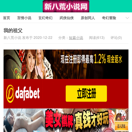
首页
言情小说
玄幻奇幻
武侠仙侠
原创同人
奇幻冒险
女性向小说
女生同人
情色工口
推理悬疑
日系小说
我的祖父
新八荒小说 发布于 2020-12-22
分类：
短篇小说
阅读(613)
评论(0)
军事历史
短篇小说
科幻未来
经典文学
耽美小说