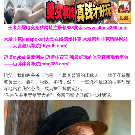
王者荣耀电竞竞猜网址注册领888奖金:
www.allnew366.com
大发扑克|dafapoker|大发在线德州扑克|大发德州扑克策略网站
——大发游戏导航(dfyxdh.com)
迈博myball最新网站|迈博体育官网|最好玩的体育直播观看平台
——迈博体育导航(mbo388.com)
祖父，我们叫爷爷，他是一个极其普通的庄稼人，一辈子守着那
坡黄土地，春种、秋收、冬猎，然而，一些微不足道的往事却深
深地烙在我的心底，成为抹不掉的记忆。
“你是你爷用背篓背大的”，乡亲们和父母都这么对我说。