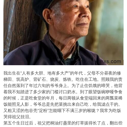
我出生在“人有多大胆、地有多大产”的年代，父母不分昼夜的修
梯田、筑高炉、背矿石、烧炭、炼铁。吃住在工地。照顾我的责
任自然落到了年过六旬的爷爷身上。为了止住饥饿的啼哭，他背
着我不知踏进了多少家的门槛讨口奶水。到了眼望饭碗咿哑争食
的时候，正是吃食堂的年月，每日两顿从食堂端回来的两瓢菜稀
饭能照见人影，爷爷总是先把菜挑出来自己吃，给我滤点干的。
又粗又涩的包谷壳“淀粉”怎能咽下不满三岁的喉咙？我常为吃饭
哭得祖父挂泪。
第五个生日过后，祖父把桐油灯盏里的灯草拔得长了点，翻出些