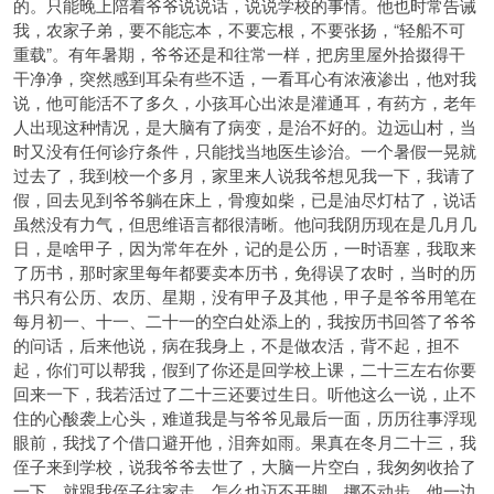
的。只能晚上陪着爷爷说说话，说说学校的事情。他也时常告诫
我，农家子弟，要不能忘本，不要忘根，不要张扬，“轻船不可
重载”。有年暑期，爷爷还是和往常一样，把房里屋外拾掇得干
干净净，突然感到耳朵有些不适，一看耳心有浓液渗出，他对我
说，他可能活不了多久，小孩耳心出浓是灌通耳，有药方，老年
人出现这种情况，是大脑有了病变，是治不好的。边远山村，当
时又没有任何诊疗条件，只能找当地医生诊治。一个暑假一晃就
过去了，我到校一个多月，家里来人说我爷想见我一下，我请了
假，回去见到爷爷躺在床上，骨瘦如柴，已是油尽灯枯了，说话
虽然没有力气，但思维语言都很清晰。他问我阴历现在是几月几
日，是啥甲子，因为常年在外，记的是公历，一时语塞，我取来
了历书，那时家里每年都要卖本历书，免得误了农时，当时的历
书只有公历、农历、星期，没有甲子及其他，甲子是爷爷用笔在
每月初一、十一、二十一的空白处添上的，我按历书回答了爷爷
的问话，后来他说，病在我身上，不是做农活，背不起，担不
起，你们可以帮我，假到了你还是回学校上课，二十三左右你要
回来一下，我若活过了二十三还要过生日。听他这么一说，止不
住的心酸袭上心头，难道我是与爷爷见最后一面，历历往事浮现
眼前，我找了个借口避开他，泪奔如雨。果真在冬月二十三，我
侄子来到学校，说我爷爷去世了，大脑一片空白，我匆匆收拾了
一下，就跟我侄子往家走，怎么也迈不开脚，挪不动步，他一边