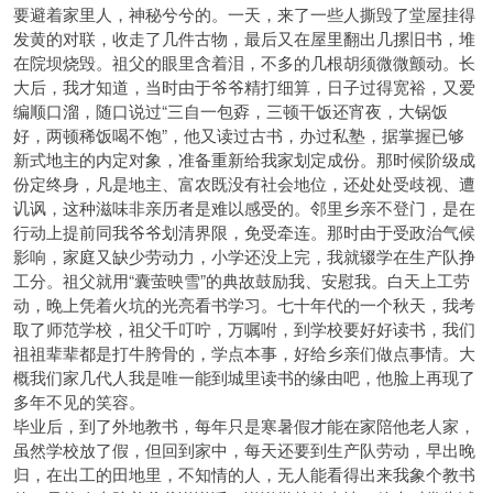
要避着家里人，神秘兮兮的。一天，来了一些人撕毁了堂屋挂得
发黄的对联，收走了几件古物，最后又在屋里翻出几摞旧书，堆
在院坝烧毁。祖父的眼里含着泪，不多的几根胡须微微颤动。长
大后，我才知道，当时由于爷爷精打细算，日子过得宽裕，又爱
编顺口溜，随口说过“三自一包孬，三顿干饭还宵夜，大锅饭
好，两顿稀饭喝不饱”，他又读过古书，办过私塾，据掌握已够
新式地主的内定对象，准备重新给我家划定成份。那时候阶级成
份定终身，凡是地主、富农既没有社会地位，还处处受歧视、遭
讥讽，这种滋味非亲历者是难以感受的。邻里乡亲不登门，是在
行动上提前同我爷爷划清界限，免受牵连。那时由于受政治气候
影响，家庭又缺少劳动力，小学还没上完，我就辍学在生产队挣
工分。祖父就用“囊萤映雪”的典故鼓励我、安慰我。白天上工劳
动，晚上凭着火坑的光亮看书学习。七十年代的一个秋天，我考
取了师范学校，祖父千叮咛，万嘱咐，到学校要好好读书，我们
祖祖辈辈都是打牛胯骨的，学点本事，好给乡亲们做点事情。大
概我们家几代人我是唯一能到城里读书的缘由吧，他脸上再现了
多年不见的笑容。
毕业后，到了外地教书，每年只是寒暑假才能在家陪他老人家，
虽然学校放了假，但回到家中，每天还要到生产队劳动，早出晚
归，在出工的田地里，不知情的人，无人能看得出来我象个教书