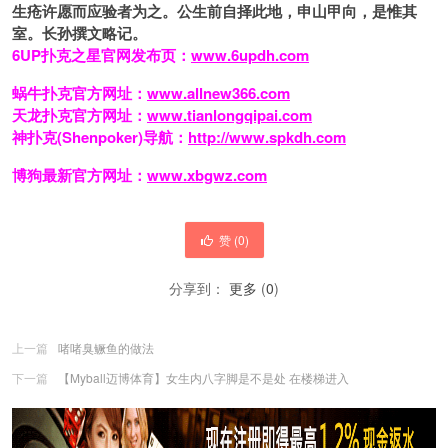
生疮许愿而应验者为之。
公生前自择此地，申山甲向，是惟其
室。
长孙撰文略记。
6UP扑克之星官网发布页：
www.6updh.com
蜗牛扑克官方网址：
www.allnew366.com
天龙扑克官方网址：
www.tianlongqipai.com
神扑克(Shenpoker)导航：
http://www.spkdh.com
博狗最新官方网址：
www.xbgwz.com
赞 (
0
)
分享到：
更多
(
0
)
上一篇
啫啫臭鳜鱼的做法
下一篇
【Myball迈博体育】女生内八字脚是不是处 在楼梯进入