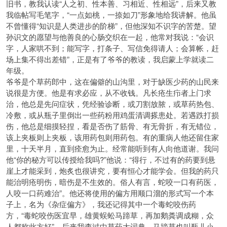
旧书，教我认读“人之初、性本善、习相近、性相远”，后来又教
我临帖写毛笔字，“一点如桃，一捺如刀”形象地给我讲解。他虽
不曾懂得“知识是人类进步的阶梯”，但他深知不识字的苦楚。望
孙识文的愿望与他善良的心肠交织在一起，他常对我说：“会识
字，人家哄不到；能写字，打条子、写信免得请人；会算帐，赶
场上集不得出差错”，正是有了爷爷的教读，我启蒙上学就读二
年级。
爷爷是个草药郎中，这在偏僻的山沟里，对于缺医少药的山民来
说很是方便。他是有求必应，从不收钱。凡长疮生疖者上门求
治，他总是先问症状，凭经验诊断，或刀割放脓，或草药热包、
冷敷，或从瓶子里倒出一些药粉用鸡蛋清调搽患处。若遇跌打损
伤，他总是细摸轻捏，看是否伤了筋骨、有无骨折，有无错位，
该上夹板则上夹板，该用药包则用药包。有的重病人他还留住家
里，十天半月，直到痊愈为止。经常能听到有人向他道谢。我问
他“你的秘方可以传授给我吗?”他说：“得行，不过有的药要到悬
崖上才能采到，炮炙也很讲究，要有恒心才能学会。但我的药只
能治明疮明伤，暗伤是不生效的。俗人有言，蛇咬一口有药医，
人咬一口药难治”。他还将使用的偏方用顺口溜的形式写一个本
子上，名为《杂症偏方》，我还记得其中一个毒蛇咬伤药
方，“毒蛇咬伤医宜早，雄黄蜈蚣马蹄草，再加鹅粪调成糊，众
人都称此方好”。后来我查过中草药大词典，马蹄草也叫瓶儿小