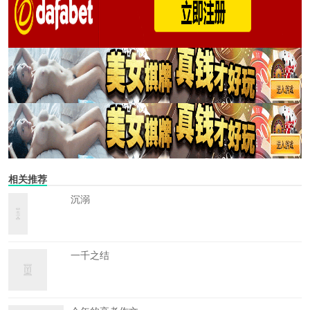
相关推荐
沉溺
一千之结