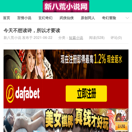
首页
言情小说
玄幻奇幻
武侠仙侠
原创同人
奇幻冒险
女性向小说
女生同人
情色工口
推理悬疑
日系小说
今天不想读诗，所以才要读
新八荒小说 发布于 2021-06-22
分类：
短篇小说
阅读(528)
评论(0)
军事历史
短篇小说
科幻未来
经典文学
耽美小说